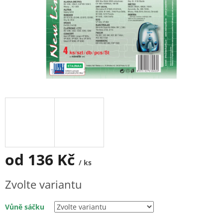
od
136 Kč
/ ks
Měrná
Zvolte variantu
cena:
Vůně sáčku