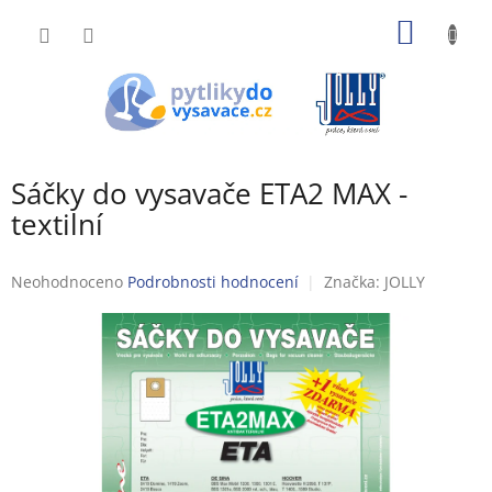
Přejít
NÁKUP
na
obsah
KOŠÍK
Sáčky do vysavače ETA2 MAX -
textilní
Průměrné
Neohodnoceno
Podrobnosti hodnocení
Značka:
JOLLY
hodnocení
produktu
je
0,0
z
5
hvězdiček.