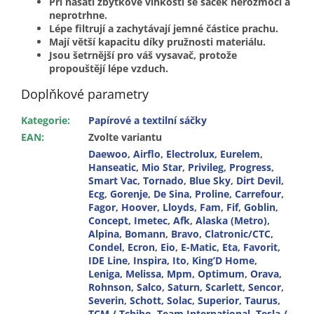
Při nasátí zbytkové vlhkosti se sáček nerozmočí a
neprotrhne.
Lépe filtrují a zachytávají jemné částice prachu.
Mají větší kapacitu díky pružnosti materiálu.
Jsou šetrnější pro váš vysavač, protože
propouštějí lépe vzduch.
Doplňkové parametry
Kategorie
:
Papírové a textilní sáčky
EAN
:
Zvolte variantu
Daewoo
,
Airflo
,
Electrolux
,
Eurelem
,
Hanseatic
,
Mio Star
,
Privileg
,
Progress
,
Smart Vac
,
Tornado
,
Blue Sky
,
Dirt Devil
,
Ecg
,
Gorenje
,
De Sina
,
Proline
,
Carrefour
,
Fagor
,
Hoover
,
Lloyds
,
Fam
,
Fif
,
Goblin
,
Concept
,
Imetec
,
Afk
,
Alaska (Metro)
,
Alpina
,
Bomann
,
Bravo
,
Clatronic/CTC
,
Condel
,
Ecron
,
Eio
,
E-Matic
,
Eta
,
Favorit
,
IDE Line
,
Inspira
,
Ito
,
King’D Home
,
Leniga
,
Melissa
,
Mpm
,
Optimum
,
Orava
,
Rohnson
,
Salco
,
Saturn
,
Scarlett
,
Sencor
,
Severin
,
Schott
,
Solac
,
Superior
,
Taurus
,
TCM / Tchibo
,
Team International
,
Tesla /