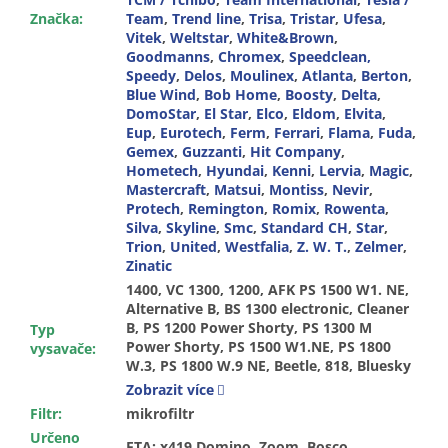
Značka
:
Team
,
Trend line
,
Trisa
,
Tristar
,
Ufesa
,
Vitek
,
Weltstar
,
White&Brown
,
Goodmanns
,
Chromex
,
Speedclean,
Speedy
,
Delos
,
Moulinex
,
Atlanta
,
Berton
,
Blue Wind
,
Bob Home
,
Boosty
,
Delta
,
DomoStar
,
El Star
,
Elco
,
Eldom
,
Elvita
,
Eup
,
Eurotech
,
Ferm
,
Ferrari
,
Flama
,
Fuda
,
Gemex
,
Guzzanti
,
Hit Company
,
Hometech
,
Hyundai
,
Kenni
,
Lervia
,
Magic
,
Mastercraft
,
Matsui
,
Montiss
,
Nevir
,
Protech
,
Remington
,
Romix
,
Rowenta
,
Silva
,
Skyline
,
Smc
,
Standard CH
,
Star
,
Trion
,
United
,
Westfalia
,
Z. W. T.
,
Zelmer
,
Zinatic
1400, VC 1300, 1200, AFK PS 1500 W1. NE, Alternative B, BS 1300 electronic, Cleaner B, PS 1200 Power Shorty, PS 1300 M Power Shorty, PS 1500 W1.NE, PS 1800 W.3, PS 1800 W.9 NE, Beetle, 818, Bluesky BVC 2022, BS 1200, 1204 E, EUP BS 1204 E, ES 1204 E, Mousy..., VC 1430, VC 1900, Galaxy 2212, SF-2202 Genesis, ATH-3250, ATH 3450, Mini Boule, AP 150.9, BVC 236, BVC 869-6, 818, 2010, 2022, 8711-9, BVC 818/S, 2397, 2544, 2545, Crazy Vac 2351, BS 496 CB, BS 968 CB, BS 973 CB, BS 974 CB, CB 946, CB 973, CB 992, Org. Gr. B 52, TEK 120, TEK VC007, B 4105, B 4109, B 4308 Clio, DVC 140-11, 140J-11, HVC 8711-9, BS 1208, BS 1222, BS 1230, BS 1250, BS 1264, BS 1272, 1275 ECO, 1287, Aero VP 9060, Limpio VP 902x, Nino VP 9010, Smart VP 9080, VP 9010 Nino, VP 9020 Limpio, VP 9021 Limpio, VP 9060 Aero, VP 9080 Smart, VP 9090, 2810, RC 230, 66505-3, 70623-1, 87835-9, BBS Max Mobil 1200, BBS Max Mobil 1300, BBS Max Mobil 1301 E, BSS 1301e, BSS 2000 rot, sch., blau, BSS Max Mobil 2000rot/schwarz, CH 108 (1200Watt), VW-98, Pluto VY 1801, KS 1288, Alternative B 2210/G, Alternative B 2214/A, Alternative BD 2206, M 1440...1446 Picco Bello, M 1460, 1470 Piccolo, M 1550...1556 Swiffy, M 1559, M 7007 Cooper, M 7015 Swiffy, Salco Caddy, SDC 1400, M 1554, VP 2141 S, VP 845, VP 868, VC 201, VC 2050, Série 731, S 188, 200, EL 236, EL 505, OS 1300, Royal Lux FD12, Minimite Superlite 966A, Minimite Superlite 967, Minimite Superlite Z 965, 966, 967, The Boss 2105, 2115, Z 965, Z 966 A, Z 967 Minimite Superlite, Formular 1400, 7221, V 2000, K 017, ST 017, 0419 Domino, 1419 Zoom,
Typ
vysavače
:
Zobrazit více
Filtr
:
mikrofiltr
Určeno
ETA: x419 Domino, Zoom, Bosco,