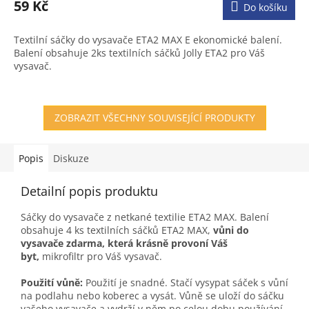
59 Kč
Do košíku
Textilní sáčky do vysavače ETA2 MAX E ekonomické balení.
Balení obsahuje 2ks textilních sáčků Jolly ETA2 pro Váš
vysavač.
ZOBRAZIT VŠECHNY SOUVISEJÍCÍ PRODUKTY
Popis
Diskuze
Detailní popis produktu
Sáčky do vysavače z netkané textilie ETA2 MAX. Balení
obsahuje 4 ks textilních sáčků ETA2 MAX,
vůni do
vysavače zdarma, která krásně provoní Váš
byt,
mikrofiltr pro Váš vysavač.
Použití vůně:
Použití je snadné. Stačí vysypat sáček s vůní
na podlahu nebo koberec a vysát. Vůně se uloží do sáčku
vašeho vysavače a vydrží v něm po celou dobu používání.