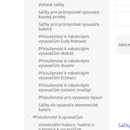
n
Voňavé sáčky
e
Sáčky pro průmyslové vysavače -
l
kusový prodej
Sáčky pro průmyslové vysavače -
balené
Ř
Příslušenství k robotickým
vysavačům Eufy Robovac
a
Abec
Příslušenství k robotickým
z
vysavačům iRobot
e
Příslušenství k robotickým
V
n
vysavačům Xiaomi
ý
í
Příslušenství k robotickým
p
p
vysavačům Ecovacs
i
r
Příslušenství k robotickým
s
o
vysavačům (ostatní značky)
p
d
Příslušenství pro vysavače Dyson
r
u
Sáčky do vysavače ekonomické
o
k
balení
d
t
Příslušenství k vysavačům
u
ů
Univerzální hubice, hadice a
Sáčk
k
nástavce k vysavačům