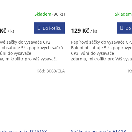
Skladem
(96 ks)
Sklade
Průměrné
hodnocení
produktu
Do košíku
Do 
 Kč
129 Kč
/ ks
/ ks
je
5,0
ové sáčky do vysavače CP2.
Papírové sáčky do vysavače CP
z
í obsahuje 5ks papírových sáčků
Balení obsahuje 5 ks papírový
5
vůni do vysavače
CP3, vůni do vysavače
hvězdiček.
a, mikrofiltr pro Váš vysavač.
zdarma, mikrofiltr pro Váš vys
Kód:
3069/CLA
K
 do vysavače D2 MAX -
Sáčky do vysavače ETA18