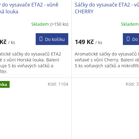
 do vysavače ETA2 - vůně
Sáčky do vysavače ETA2 - v
ká louka
CHERRY
Skladem
(>150 ks)
Sklade
Do košíku
Do 
 Kč
149 Kč
/ ks
/ ks
tické sáčky do vysavačů ETA2
Aromatické sáčky do vysavačů
é s vůní Horská louka. Balení
voňavé s vůní Cherry. Balení 
uje 5 ks voňavých sáčků a
5 ks voňavých sáčků a mikrofilt
iltr.
Kód:
1104
Kód:
3
nka