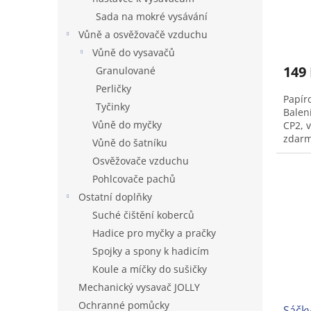
t
Sada na mokré vysávání
ů
Vůně a osvěžovačě vzduchu
Vůně do vysavačů
149
Granulované
Perličky
Papír
Tyčinky
Balen
Vůně do myčky
CP2, 
zdarm
Vůně do šatníku
Osvěžovače vzduchu
Pohlcovače pachů
Ostatní doplňky
Suché čištění koberců
Hadice pro myčky a pračky
Spojky a spony k hadicím
Koule a míčky do sušičky
Mechanický vysavač JOLLY
Ochranné pomůcky
Sáčky