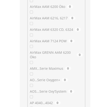
AirMax AAM 6200 Öko
0
AirMax AAM 6216, 6217
0
AirMax AAM 6320 CD, 6324
0
AirMax AAM 7124 POW
0
AirMax GRENN AAM 6200
0
Öko
AMX…Serie Maximus
0
AO…Serie Oxygen+
0
AOS...Serie Oxy’System
0
AP 4040…4042
0