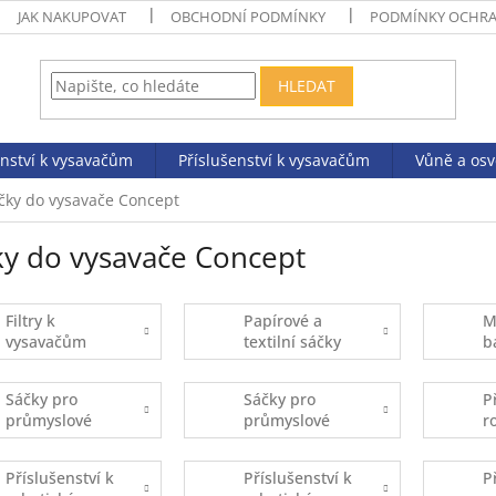
JAK NAKUPOVAT
OBCHODNÍ PODMÍNKY
PODMÍNKY OCHRA
HLEDAT
enství k vysavačům
Příslušenství k vysavačům
Vůně a os
čky do vysavače Concept
ky do vysavače Concept
Filtry k
Papírové a
M
vysavačům
textilní sáčky
b
Sáčky pro
Sáčky pro
P
průmyslové
průmyslové
r
vysavače -
vysavače -
v
kusový prodej
balené
E
Příslušenství k
Příslušenství k
P