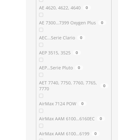
AE 4620, 4622, 4640
0
AE 7300…7399 Oxygen Plus
0
AEC...Serie Clario
0
AEP 3515, 3525
0
AEP…Serie Pluto
0
AET 7740, 7750, 7760, 7765,
0
7770
AirMax 7124 POW
0
AirMax AAM 6100…6160EC
0
AirMax AAM 6100…6199
0