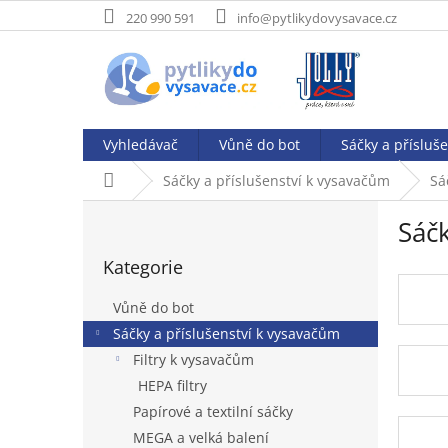
Přejít
220 990 591
info@pytlikydovysavace.cz
na
obsah
Vyhledávač
Vůně do bot
Sáčky a přísluš
Domů
Sáčky a příslušenství k vysavačům
Sá
P
Sáč
o
Přeskočit
s
Kategorie
kategorie
t
r
Vůně do bot
a
Sáčky a příslušenství k vysavačům
n
Filtry k vysavačům
n
í
HEPA filtry
p
Papírové a textilní sáčky
a
MEGA a velká balení