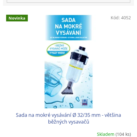
V
Kód:
4052
Novinka
ý
p
i
s
p
r
o
d
u
k
t
ů
Sada na mokré vysávání Ø 32/35 mm - většina
běžných vysavačů
Skladem
(104 ks)
Průměrné