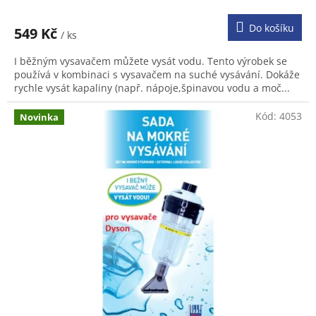
hodnocení
produktu
Do košíku
549 Kč
/ ks
je
3,2
I běžným vysavačem můžete vysát vodu. Tento výrobek se
z
používá v kombinaci s vysavačem na suché vysávání. Dokáže
5
rychle vysát kapaliny (např. nápoje,špinavou vodu a moč...
hvězdiček.
Kód:
4053
Novinka