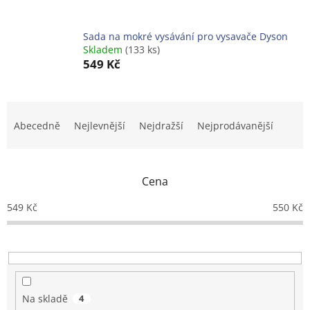
Sada na mokré vysávání pro vysavače Dyson
Skladem
(133 ks)
549 Kč
Ř
a
Abecedně
Nejlevnější
Nejdražší
Nejprodávanější
z
e
n
Cena
í
p
549
Kč
550
Kč
r
o
d
u
k
t
Na skladě
4
ů