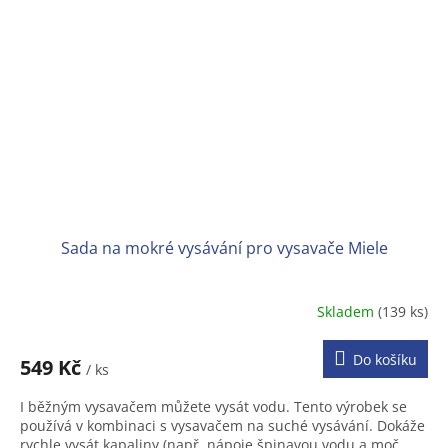
Sada na mokré vysávání pro vysavače Miele
Skladem
(139 ks)
Do košíku
549 Kč
/ ks
I běžným vysavačem můžete vysát vodu. Tento výrobek se
používá v kombinaci s vysavačem na suché vysávání. Dokáže
rychle vysát kapaliny (např. nápoje,špinavou vodu a moč...