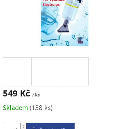
549 Kč
/ ks
Měrná
Skladem
(138 ks)
cena: