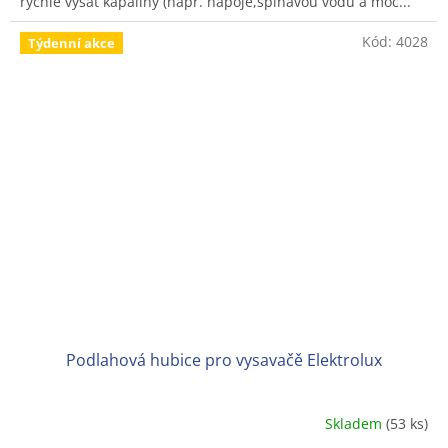
rychle vysát kapaliny (např. nápoje,špinavou vodu a moč...
hvězdiček.
Kód:
4028
Týdenní akce
Podlahová hubice pro vysavačě Elektrolux
Skladem
(53 ks)