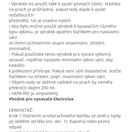
• Výrobek lze použít také k vysátí pevných částic. Nádoba
na prach je průhledná, pokud tedy dojde k vysátí
nežádoucích
předmětů, lze je snadno nalézt.
• Aby bylo možné použít výrobek k vysavačům různého
typu výkonu, je výrobek opatřen tlačítkem pro nastavení
sání
se třemi rychlostními stupni (maximální, střední,
minimální).
• Pokud používáte tento výrobek pro vysoce výkonný
vysavač, nejdříve nastavte minimální výkon sání, aby
nedošlo
k poškození přístroje. Pokud není sání dostatečné, otočte
tlačítkem na střední, popř. maximální výkon sání.
• Objem vody ve sběrné nádobě na prach by neměla
překročit objem 250 ml.
• HEPA filtr je omyvatelný
Vhodné pro vysavače Electrolux
DEMONTÁŽ:
Krok 1 Otáčením protiprachového kalíšku ve směru šipky
jej oddělte od těla (viz. obr. 1). Kapalný nebo pevný
odpad