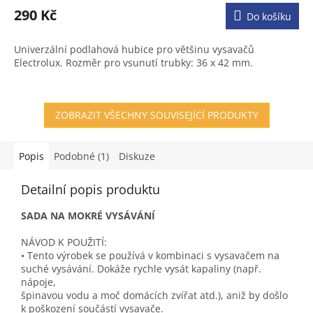
290 Kč
Do košíku
Univerzální podlahová hubice pro většinu vysavačů
Electrolux. Rozměr pro vsunutí trubky: 36 x 42 mm.
ZOBRAZIT VŠECHNY SOUVISEJÍCÍ PRODUKTY
Popis
Podobné (1)
Diskuze
Detailní popis produktu
SADA NA MOKRÉ VYSÁVÁNÍ
NÁVOD K POUŽITÍ:
• Tento výrobek se používá v kombinaci s vysavačem na
suché vysávání. Dokáže rychle vysát kapaliny (např.
nápoje,
špinavou vodu a moč domácích zvířat atd.), aniž by došlo
k poškození součástí vysavače.