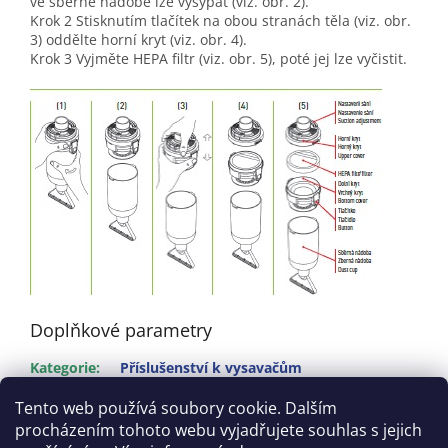
ve sběrné nádobě lze vysypat (viz. obr. 2).
Krok 2 Stisknutím tlačítek na obou stranách těla (viz. obr.
3) oddělte horní kryt (viz. obr. 4).
Krok 3 Vyjměte HEPA filtr (viz. obr. 5), poté jej lze vyčistit.
Doplňkové parametry
Kategorie
:
Příslušenství k vysavačům
EAN
:
8595102340557
Tento web používá soubory cookie. Dalším
procházením tohoto webu vyjadřujete souhlas s jejich