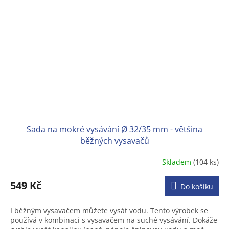
Sada na mokré vysávání Ø 32/35 mm - většina
běžných vysavačů
Skladem
(104 ks)
Průměrné
hodnocení
produktu
549 Kč
Do košíku
je
3,2
I běžným vysavačem můžete vysát vodu. Tento výrobek se
z
používá v kombinaci s vysavačem na suché vysávání. Dokáže
5