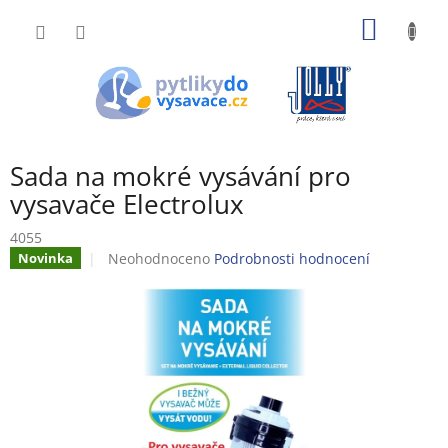
Přejít
NÁKUP
na
obsah
KOŠÍK
Sada na mokré vysávání pro
vysavače Electrolux
4055
Průměrné
Neohodnoceno
Podrobnosti hodnocení
Novinka
hodnocení
produktu
je
0,0
z
5
hvězdiček.