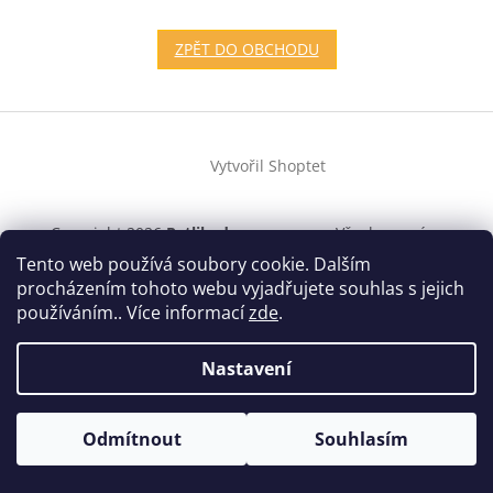
ZPĚT DO OBCHODU
Z
á
Vytvořil Shoptet
p
a
t
Copyright 2026
Pytlikydovysavace.cz
. Všechna práva
í
vyhrazena.
Tento web používá soubory cookie. Dalším
procházením tohoto webu vyjadřujete souhlas s jejich
používáním.. Více informací
zde
.
Nastavení
Odmítnout
Souhlasím