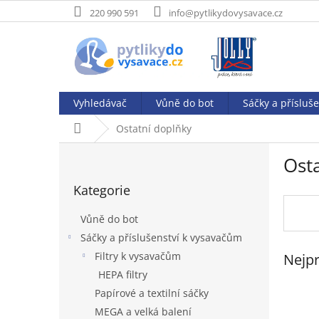
Přejít
220 990 591
info@pytlikydovysavace.cz
na
obsah
Vyhledávač
Vůně do bot
Sáčky a přísluš
Domů
Ostatní doplňky
P
Ost
o
Přeskočit
s
Kategorie
kategorie
t
r
Vůně do bot
a
Sáčky a příslušenství k vysavačům
n
Filtry k vysavačům
Nejpr
n
í
HEPA filtry
p
Papírové a textilní sáčky
a
MEGA a velká balení