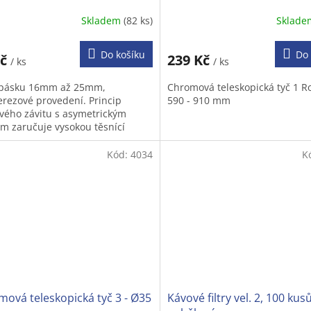
Skladem
(82 ks)
Sklad
Do košíku
Do 
Kč
239 Kč
/ ks
/ ks
 pásku 16mm až 25mm,
Chromová teleskopická tyč 1 R
erezové provedení. Princip
590 - 910 mm
vého závitu s asymetrickým
em zaručuje vysokou těsnící
livost. materiál: nerezová ocel.
 obsahuje...
Kód:
4034
K
ová teleskopická tyč 3 - Ø35
Kávové filtry vel. 2, 100 kusů