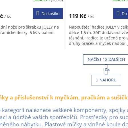
Do košíku
Do 
Kč
119 Kč
/ ks
/ ks
dní nože pro škrabku JOLLY na
Napouštěcí hadice JOLLY v cel
ramické desky. 5 ks v balení.
délce 1,5 m, 3/4“ dodávaná vč
těsnění. Hadice je určená pro
druhy praček a myček nádobí.
strana obsahuje přímou koncov
NAČÍST 12 DALŠÍCH
S
1
4
t
O
r
v
NAHORU
á
l
n
á
k
d
o
ňky a příslušenství k myčkám, pračkám a sušič
a
v
c
á
o kategorii naleznete veškeré komponenty, spojky a
í
n
p
í
laci a údržbě vašich spotřebičů. Prostředky pro su
r
něného nábytku. Plastové míčky a vlněné koule do s
v