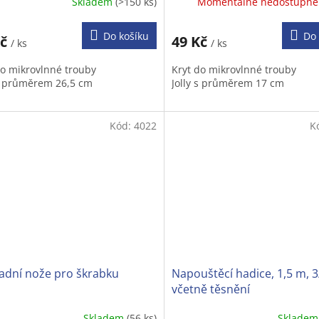
Skladem
(>150 ks)
Momentálně nedostupn
ěrné
cení
ktu
Do košíku
Do 
Kč
49 Kč
/ ks
/ ks
do mikrovlnné trouby
Kryt do mikrovlnné trouby
 s průměrem 26,5 cm
Jolly s průměrem 17 cm
iček.
Kód:
4022
K
adní nože pro škrabku
Napouštěcí hadice, 1,5 m, 3
včetně těsnění
Skladem
(56 ks)
Sklade