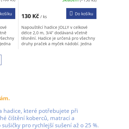
košíku
Do košíku
130 Kč
/ ks
kové
Napouštěcí hadice JOLLY v celkové
etně
délce 2,0 m, 3/4“ dodávaná včetně
 všechny
těsnění. Hadice je určená pro všechny
 Jedna
druhy praček a myček nádobí. Jedna
ku a...
strana obsahuje přímou koncovku a...
kám.
 hadice, které potřebujete při
ché čištění koberců, matrací a
ušičky pro rychlejší sušení až o 25 %.