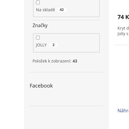
Prům
hodno
Na skladě
42
produ
74 
je
5,0
Značky
Kryt 
z
Jolly
5
hvězd
JOLLY
2
Položek k zobrazení:
43
Facebook
Náhr