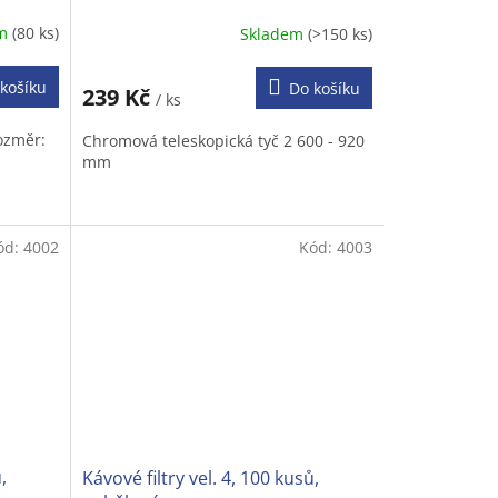
em
(80 ks)
Skladem
(>150 ks)
košíku
Do košíku
239 Kč
/ ks
ozměr:
Chromová teleskopická tyč 2 600 - 920
mm
ód:
4002
Kód:
4003
,
Kávové filtry vel. 4, 100 kusů,