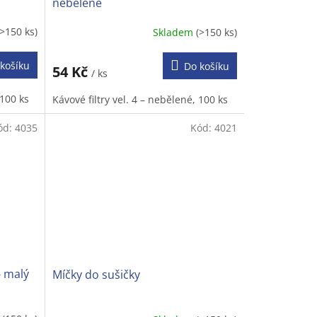
nebělené
(>150 ks)
Skladem
(>150 ks)
košíku
Do košíku
54 Kč
/ ks
 100 ks
Kávové filtry vel. 4 – nebělené, 100 ks
ód:
4035
Kód:
4021
- malý
Míčky do sušičky