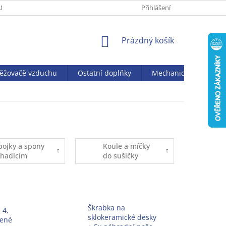
NY OSOBNÍCH ÚDAJŮ
Přihlášení
NÁKUPNÍ
Prázdný košík
KOŠÍK
věžovačě vzduchu
Ostatní doplňky
Mechanický vysavač J
pojky a spony
Koule a míčky
 hadicím
do sušičky
Škrabka na
 4,
sklokeramické desky
lené