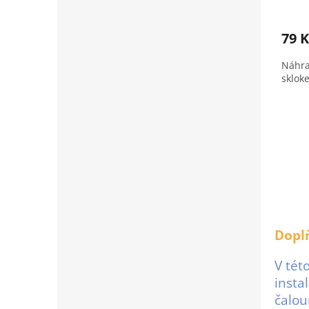
79 
Náhra
skloke
Dopl
V tét
insta
čalou