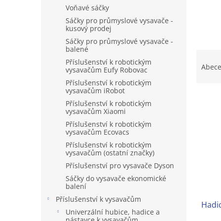
n
Voňavé sáčky
e
Sáčky pro průmyslové vysavače -
l
kusový prodej
Sáčky pro průmyslové vysavače -
balené
Ř
Příslušenství k robotickým
a
Abec
vysavačům Eufy Robovac
z
Příslušenství k robotickým
e
vysavačům iRobot
V
n
Příslušenství k robotickým
ý
í
vysavačům Xiaomi
p
p
Příslušenství k robotickým
i
r
vysavačům Ecovacs
s
o
Příslušenství k robotickým
p
d
vysavačům (ostatní značky)
r
u
Příslušenství pro vysavače Dyson
o
k
Sáčky do vysavače ekonomické
d
t
balení
u
ů
Příslušenství k vysavačům
Hadi
k
Univerzální hubice, hadice a
t
nástavce k vysavačům