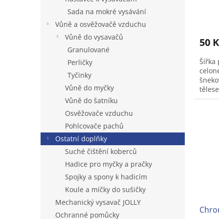
ů
Sada na mokré vysávání
Vůně a osvěžovačě vzduchu
Vůně do vysavačů
50 
Granulované
Šířka
Perličky
celon
Tyčinky
šneko
Vůně do myčky
těles
spoleh
Vůně do šatníku
Balení
Osvěžovače vzduchu
Pohlcovače pachů
Ostatní doplňky
Suché čištění koberců
Hadice pro myčky a pračky
Spojky a spony k hadicím
Koule a míčky do sušičky
Mechanický vysavač JOLLY
Chrom
Ochranné pomůcky