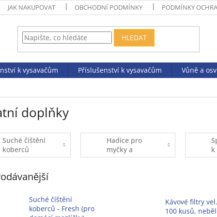
JAK NAKUPOVAT
OBCHODNÍ PODMÍNKY
PODMÍNKY OCHRA
HLEDAT
enství k vysavačům
Příslušenství k vysavačům
Vůně a os
atní doplňky
Suché čištění
Hadice pro
S
koberců
myčky a
k
pračky
odávanější
Suché číštění
Kávové filtry vel.
koberců - Fresh (pro
100 kusů, nebě