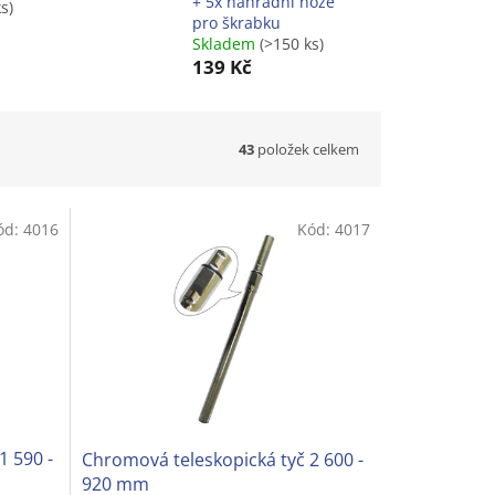
+ 5x náhradní nože
s)
pro škrabku
Skladem
(>150 ks)
139 Kč
43
položek celkem
ód:
4016
Kód:
4017
1 590 -
Chromová teleskopická tyč 2 600 -
920 mm