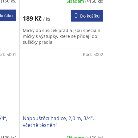
é
(150 ks)
Skladem
(>150 ks)
Průměrné
hodnocení
produktu
košíku
Do košíku
189 Kč
/ ks
je
3,7
Míčky do sušiček prádla jsou speciální
z
míčky s výstupky, které se přidají do
5
sušičky prádla.
hvězdiček.
ód:
5001
Kód:
5002
/4“,
Napouštěcí hadice, 2,0 m, 3/4“,
včetně těsnění
m
(100 ks)
Skladem
(>150 ks)