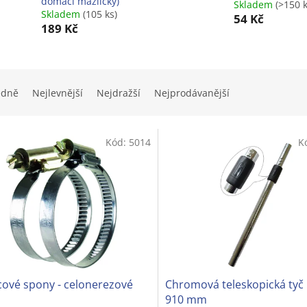
domácí mazlíčky)
Skladem
(>150 k
Skladem
(105 ks)
54 Kč
189 Kč
edně
Nejlevnější
Nejdražší
Nejprodávanější
Kód:
5014
K
cové spony - celonerezové
Chromová teleskopická tyč 
910 mm