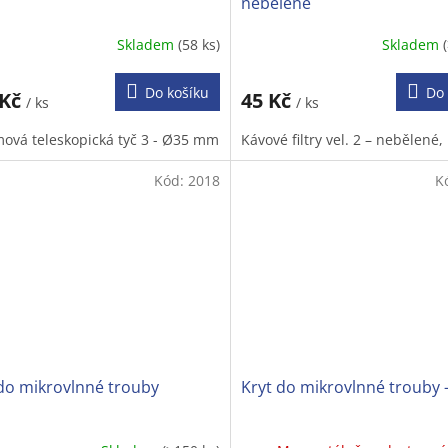
nebělené
Skladem
(58 ks)
Skladem
Do košíku
Do 
 Kč
45 Kč
/ ks
/ ks
ová teleskopická tyč 3 - Ø35 mm
Kávové filtry vel. 2 – nebělené,
Kód:
2018
K
do mikrovlnné trouby
Kryt do mikrovlnné trouby 