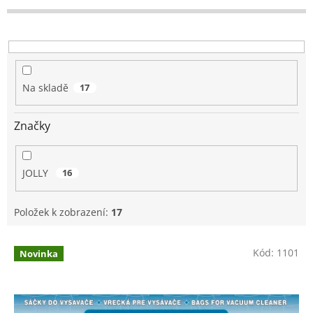
r
o
d
u
k
t
Na skladě
17
ů
Značky
JOLLY
16
Položek k zobrazení:
17
V
Kód:
1101
Novinka
ý
p
i
s