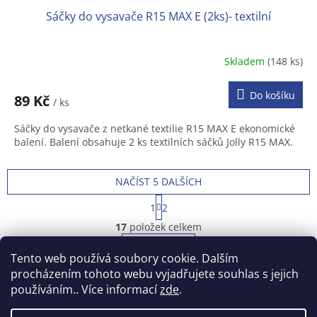
Sáčky do vysavače R15 MAX E (2ks)- textilní
Skladem
(148 ks)
Do košíku
89 Kč
/ ks
Sáčky do vysavače z netkané textilie R15 MAX E ekonomické
balení. Balení obsahuje 2 ks textilních sáčků Jolly R15 MAX.
NAČÍST 5 DALŠÍCH
S
1
2
t
O
r
17
položek celkem
v
á
l
NAHORU
n
Tento web používá soubory cookie. Dalším
á
k
o
d
procházením tohoto webu vyjadřujete souhlas s jejich
v
Z
a
používáním.. Více informací
zde
.
á
c
á
n
í
Vytvořil Shoptet