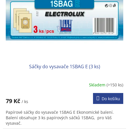
p
r
o
d
u
k
t
ů
Sáčky do vysavače 1SBAG E (3 ks)
Skladem
(>150 ks)
Do košíku
79 Kč
/ ks
Papírové sáčky do vysavače 1SBAG E Ekonomické balení.
Balení obsahuje 3 ks papírových sáčků 1SBAG, pro Váš
vysavač.