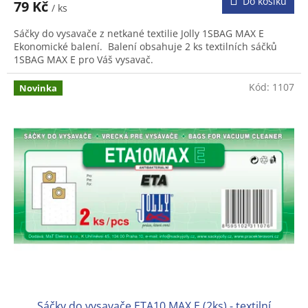
Do košíku
79 Kč
/ ks
Sáčky do vysavače z netkané textilie Jolly 1SBAG MAX E
Ekonomické balení. Balení obsahuje 2 ks textilních sáčků
1SBAG MAX E pro Váš vysavač.
Kód:
1107
Novinka
Sáčky do vysavače ETA10 MAX E (2ks) - textilní