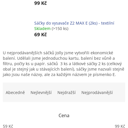
99 Kč
Sáčky do vysavače Z2 MAX E (2ks) - textilní
Skladem
(>150 ks)
69 Kč
U nejprodávanějších sáčků Jolly jsme vytvořili ekonomické
balení. Udělali jsme jednoduchou kartu, balení bez vůně a
filtru, počty ks u papír. sáčků 3 ks a látkové sáčky 2 ks (celkový
obal je stejný jak u stávajících balení), sáčky jsme nazvali stejně
jako jsou naše názvy, ale za každým názvem je písmenko E.
Ř
a
Abecedně
Nejlevnější
Nejdražší
Nejprodávanější
z
e
n
Cena
í
p
59
Kč
99
Kč