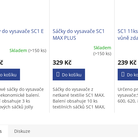
 do vysavače SC1 E
Sáčky do vysavače SC1
SC1 11ks
MAX PLUS
vůně zd
Skladem
Skladem
(>150 ks)
Průměrné
(>150 ks)
hodnocení
č
329 Kč
239 Kč
produktu
je
o košíku
5,0
Do košíku
Do ko
z
5
ové sáčky do vysavače
Sáčky do vysavače z
Určeno p
hvězdiček.
 ekonomické balení.
netkané textilie SC1 MAX.
vysavače;
í obsahuje 3 ks
Balení obsahuje 10 ks
600, 620,
ových sáčků Jolly
textilních sáčků SC1 MAX,
ro Váš vysavač.
2x 5 vůni do vysavače
zdarma, která krásně
provoní Váš byt, 2x
mikrofiltr...
s
Diskuze