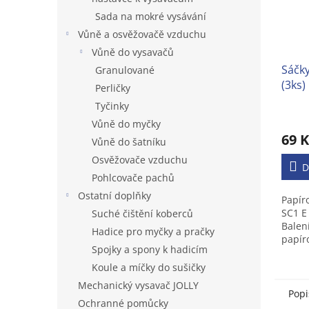
Sada na mokré vysávání
Vůně a osvěžovačě vzduchu
Vůně do vysavačů
Sáčky
Granulované
(3ks)
Perličky
Tyčinky
Vůně do myčky
69 K
Vůně do šatníku
Osvěžovače vzduchu
D
Pohlcovače pachů
Ostatní doplňky
Papír
SC1 E
Suché čištění koberců
Balen
Hadice pro myčky a pračky
papír
Spojky a spony k hadicím
SC1 p
Koule a míčky do sušičky
Mechanický vysavač JOLLY
Popi
Ochranné pomůcky