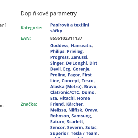
Doplňkové parametry
Papírové a textilní
ení
Kategorie
:
sáčky
EAN
:
8595102311137
Goddess
,
Hanseatic
,
Philips
,
Privileg
,
Progress
,
Zanussi
,
Singer
,
De’Longhi
,
Dirt
Devil
,
Ecg
,
Gorenje
,
Proline
,
Fagor
,
First
Line
,
Concept
,
Tesco
,
Alaska (Metro)
,
Bravo
,
Clatronic/CTC
,
Domo
,
Eta
,
Hitachi
,
Home
Značka
:
Friend
,
Kärcher
,
m:
Melissa
,
Nilfisk
,
Orava
,
Rohnson
,
Samsung
,
Saturn
,
Scarlett
,
Sencor
,
Severin
,
Solac
,
Superior
,
Tesla / Team
,