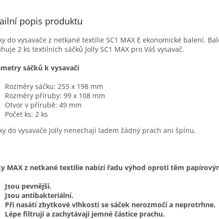
ailní popis produktu
y do vysavače z netkané textilie SC1 MAX E ekonomické balení. Bal
huje 2 ks textilních sáčků Jolly SC1 MAX pro Váš vysavač.
metry sáčků k vysavači
Rozměry sáčku: 255 x 198 mm
Rozměry příruby: 99 x 108 mm
Otvor v přírubě: 49 mm
Počet ks: 2 ks
íky do vysavače Jolly nenechají ladem žádný prach ani špínu.
y MAX z netkané textilie nabízí řadu výhod oproti těm papírový
Jsou pevnější.
Jsou antibakteriální.
Při nasátí zbytkové vlhkosti se sáček nerozmočí a neprotrhne.
Lépe filtrují a zachytávají jemné částice prachu.