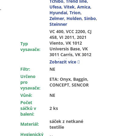
Tchibo
,
Trend line
,
Ufesa
,
Vitek
,
Amica
,
.
Hyundai
,
Trion
,
Zelmer
,
Holden
,
Sinbo
,
Steinner
VC 400, VCC 2200, CJ 458, VI 2011, 2021 Viento, VK 1012 Universis Base, VK 3011 Carris, VK 3012 Carris Plus, VK 4022 Ventis Plus, VK 5011 Maxis Power, VK 5012 Maxis Power Plus, VK 5013 Maxis Silent, VK 5014 Maxis Silent Plus, VK 5041 Terral, VK 6011 Beris Plus, VK 6012, 6014 Beris Plus, VM 1023 Nimis, VM 1023 Nimis Base, VM 1031 Breva, VM 1041 Breva, VM 5011 Solano, VP 1041 Zonda, VP 1051 Zonda, VP 1052 Zonda, B 4198 Prince, B 4212 Rapid, B 4245 Toroso, B 4264 Topaz, B 4310 Excellence, B 4352 Clean, B 4478 Style, MOUSE B-4521, 1400 Super Pro W, Caddy VP 812x, Caramel VP 9411, Clipper VP 9141, VP 9142, Cooper VP 801x, Elefant VP 911x, Elephant VP 9555, Energy Power VP 9162, Energy Saver VP 9161, Fiesta VP 802x, Focus VP 813x, Hamilton VP 9231, Home Car Pet Spider VP 8230, Impact VP 918x, Indigo VP 9410, Infant VP 9310, Instinct VP 9241, IQ Space VP 9171, Polo VP 811x, Prominent VP 971x, Quattro VP 8210, Spyder VP 9151, Stepper VP 921x, Variant VP 5040, VP 5040 Variant, VP 8010 Cooper, VP 8011 Cooper, VP 8012 Cooper, VP 8020 Fiesta, VP 8021 Fiesta, VP 8030, VP 8060, VP 8070, VP 8071, VP 8110 Polo, VP 8111 Polo, VP 8112 Polo, VP 8120 Caddy, VP 8121 Caddy, VP 8130 Focus, VP 8131 Focus, VP 8132 Focus, VP 8210 Quattro, VP 8222, VP 8230 Home Car Pet Spider, VP 8240, VP 8250, VP 9110 Elefant, VP 9111 Elefant, VP 9112 Elefant, VP 9141 Clipper, VP 9142 Clipper, VP 9143 Clipper, VP 9151 Spyder, VP 9161 Energy Saver, VP 9162 Energy Power, VP 9171 IQ Space, VP 9181 Impact, VP 9182 Impact, VP 9210 Stepper, VP 9211 Stepper, VP 9212 Stepper, VP 9221 Williams, VP 9222 Williams, VP 9231 Hamilton, VP 9241 Instinct, VP 9310 Infant, VP 9410 Indigo, VP 9411 Caramel, VP 9520, VP 9555 Elephant, VP 9710 Prominent, VP 9711 Prominent,
Typ
vysavače
:
Zobrazit více
Filtr
:
NE
Určeno
ETA: Onyx, Baggin,
pro
CONCEPT, SENCOR
vysavače
:
Vůně
:
NE
Počet
sáčků v
2 ks
balení
:
sáček z netkané
Materiál
:
textilie
Hygienický