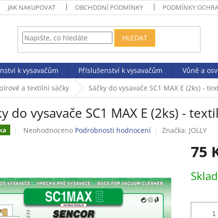
JAK NAKUPOVAT
OBCHODNÍ PODMÍNKY
PODMÍNKY OCHRA
HLEDAT
enství k vysavačům
Příslušenství k vysavačům
Vůně a os
pírové a textilní sáčky
Sáčky do vysavače SC1 MAX E (2ks) - text
y do vysavače SC1 MAX E (2ks) - texti
Průměrné
Neohodnoceno
Podrobnosti hodnocení
Značka:
JOLLY
ka
hodnocení
75 
produktu
je
0,0
Měrná
Skla
z
cena:
5
hvězdiček.