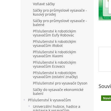
n
Voňavé sáčky
e
Sáčky pro průmyslové vysavače -
l
kusový prodej
Sáčky pro průmyslové vysavače -
balené
Příslušenství k robotickým
vysavačům Eufy Robovac
Příslušenství k robotickým
vysavačům iRobot
Příslušenství k robotickým
vysavačům Xiaomi
Příslušenství k robotickým
vysavačům Ecovacs
Příslušenství k robotickým
vysavačům (ostatní značky)
Příslušenství pro vysavače Dyson
Souvi
Sáčky do vysavače ekonomické
balení
Novi
Příslušenství k vysavačům
Univerzální hubice, hadice a
nástavce k vysavačům