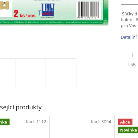
Sáčky do
balení. 
pro Váš 
Detailní
TISK
sející produkty
Kód:
1112
Kód:
3094
nka
Akce
Novinka