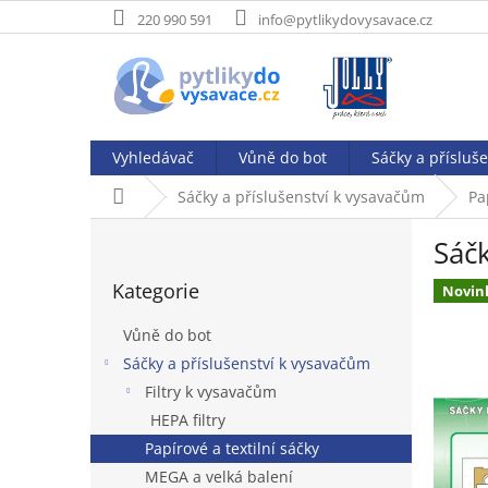
Přejít
220 990 591
info@pytlikydovysavace.cz
na
obsah
Vyhledávač
Vůně do bot
Sáčky a přísluš
Domů
Sáčky a příslušenství k vysavačům
Pa
P
Sáčk
o
Přeskočit
s
Kategorie
kategorie
Novin
t
r
Vůně do bot
a
Sáčky a příslušenství k vysavačům
n
Filtry k vysavačům
n
í
HEPA filtry
p
Papírové a textilní sáčky
a
MEGA a velká balení