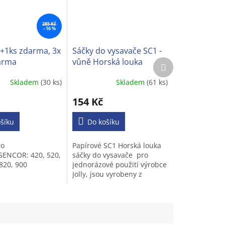
285 Kč
–16 %
+1ks zdarma, 3x
Sáčky do vysavače SC1 -
arma
vůně Horská louka
Další
produkt
Skladem
(30 ks)
Skladem
(61 ks)
154 Kč
šíku
Do košíku
ro
Papírové SC1 Horská louka
SENCOR: 420, 520,
sáčky do vysavače pro
 820, 900
jednorázové použití výrobce
Jolly, jsou vyrobeny z
několika vrstev filtračních
materiálů, které zaručují
dokonalou filtraci...