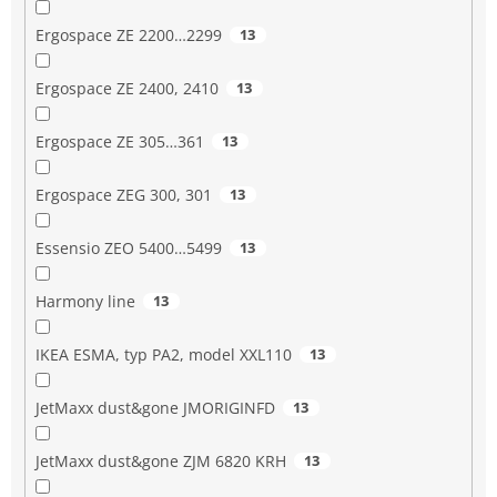
Ergospace ZE 2200…2299
13
Ergospace ZE 2400, 2410
13
Ergospace ZE 305…361
13
Ergospace ZEG 300, 301
13
Essensio ZEO 5400…5499
13
Harmony line
13
IKEA ESMA, typ PA2, model XXL110
13
JetMaxx dust&gone JMORIGINFD
13
JetMaxx dust&gone ZJM 6820 KRH
13