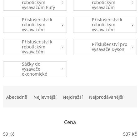
robotickým
robotickým
vysavačům Eufy
vysavačům
Robovac
iRobot
Příslušenství k
Příslušenství k
robotickým
robotickým
vysavačům
vysavačům
Xiaomi
Ecovacs
Příslušenství k
Příslušenství pro
robotickým
vysavače Dyson
vysavačům
(ostatní značky)
Sáčky do
vysavače
ekonomické
balení
Ř
a
Abecedně
Nejlevnější
Nejdražší
Nejprodávanější
z
e
n
Cena
í
p
59
Kč
537
Kč
r