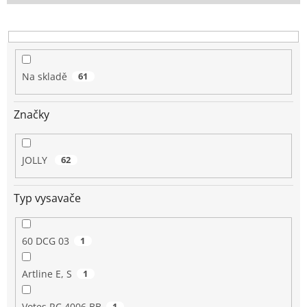
o
d
u
k
t
Na skladě
61
ů
Značky
JOLLY
62
Typ vysavače
60 DCG 03
1
Artline E, S
1
Votes RC 4006 BB
1