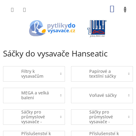
Přejít
NÁKUP
na
obsah
KOŠÍK
Sáčky do vysavače Hanseatic
Filtry k
Papírové a
vysavačům
textilní sáčky
MEGA a velká
Voňavé sáčky
balení
Sáčky pro
Sáčky pro
průmyslové
průmyslové
vysavače -
vysavače -
kusový prodej
balené
Příslušenství k
Příslušenství k