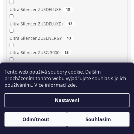
Ultra Silencer ZUSDELUXE
13
Ultra Silencer ZUSDELUXE+
13
Ultra Silencer ZUSENERGY
13
Ultra Silencer ZUSG 3000
13
Ultra Silencer ZUSG 3900…3990
13
Tento web používá soubory cookie. Dalším
procházením tohoto webu vyjadřujete souhlas s jejich
Ultra Silencer ZUSG 4061
13
používáním.. Více informací
zde
.
Ultra Silencer ZUSGREEN
13
Nastavení
Ultra Silencer ZUSGREEN+
13
Odmítnout
Souhlasím
Ultra Silencer ZUSORIGDB+
13