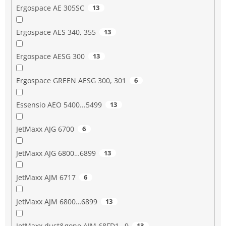
Ergospace AE 305SC
13
Ergospace AES 340, 355
13
Ergospace AESG 300
13
Ergospace GREEN AESG 300, 301
6
Essensio AEO 5400...5499
13
JetMaxx AJG 6700
6
JetMaxx AJG 6800…6899
13
JetMaxx AJM 6717
6
JetMaxx AJM 6800…6899
13
JetMaxx dust&gone AJM 68FD1…9
13