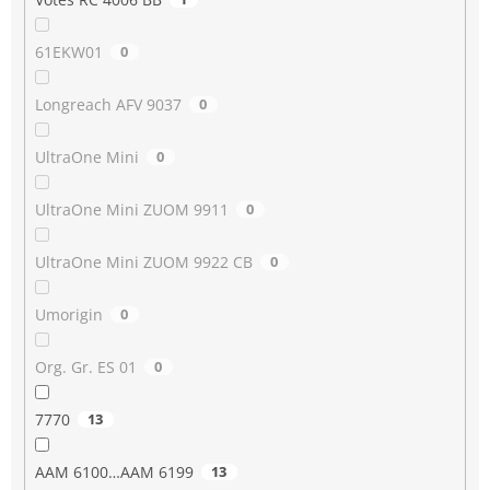
61EKW01
0
Longreach AFV 9037
0
UltraOne Mini
0
UltraOne Mini ZUOM 9911
0
UltraOne Mini ZUOM 9922 CB
0
Umorigin
0
Org. Gr. ES 01
0
7770
13
AAM 6100…AAM 6199
13