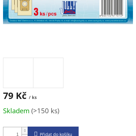
79 Kč
/ ks
Měrná
Skladem
(>150 ks)
cena:
Přidat do košíku