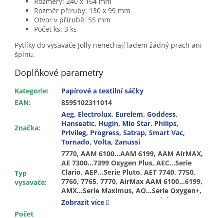
Rozměry: 240 x 164 mm
Rozměr příruby: 130 x 99 mm
Otvor v přírubě: 55 mm
Počet ks: 3 ks
Pytlíky do vysavače Jolly nenechají ladem žádný prach ani
špínu.
Doplňkové parametry
Kategorie
:
Papírové a textilní sáčky
EAN
:
8595102311014
Aeg
,
Electrolux
,
Eurelem
,
Goddess
,
Hanseatic
,
Hugin
,
Mio Star
,
Philips
,
Značka
:
Privileg
,
Progress
,
Satrap
,
Smart Vac
,
Tornado
,
Volta
,
Zanussi
7770, AAM 6100…AAM 6199, AAM AirMAX, AE 7300…7399 Oxygen Plus, AEC...Serie Clario, AEP…Serie Pluto, AET 7740, 7750, 7760, 7765, 7770, AirMax AAM 6100…6199, AMX…Serie Maximus, AO…Serie Oxygen+, AOS...Serie Oxy’System, APOrigin AeroPerformer, AUS...Serie Öko 3000 Ultra Silencer, AUS...Serie Ultra Silencer, AVC...Serie Viva Control, AVG…Serie, AVQ...Serie QS Elegance, AVQ...Serie Viva Quickstop, Clario 2 AEP 3515, 3525, Clario AEC 7570…7572, Classic Silence ACSPARKETT, Equipt AEQ10, 11, 12, 20, 25, 30, Ergospace AE 305SC, Ergospace AES 340, 355, Ergospace AESG 300, Essensio AEO 5400...5499, JetMaxx AJG 6800…6899, JetMaxx AJM 6800…6899, JetMaxx dust&gone AJM 68FD1…9, Maximus AMX 7010…7035, Maximux 2000...2200, Oxy3system AOS 9310, 9330, 9352, Oxygen+ AO 7320, 7335, 7350, PowerForce APF 6110, 6111, 6120, 6130, PowerForce APF 6140, 6150, 6160, QS Elégance AVQ 2220…2271, SilentPerformer ASP 7110, 7120, 7130, SilentPerformer ASP 7140, 7150, System Pro P 1...999, Ultra Silencer AUS 3930, 3931G/R, Ultra Silencer AUS 3965/P, 3966P, Ultra Silencer AUS 4030…4090, Ultra Silencer AUS 8230, Ultra Silencer AUSG 3900, 3901, Ultra Silencer AUSÖ 3000, Ultra Silencer USALLFLOOR, Ultra Silencer USENERGY, Ultra Silencer USGREEN, Ultra Silencer USORIGIN DB, Viva Control AVC 1110…1190, Viva Control AVC 1220…1230, Viva Quickstop AVQ 2100…2190, Org. Gr. 200, 201, 203, 205, 206, Org. Gr. S-BAG, AeroPerformer ZAPORIGIN, ZAPORIGIN W, AeroPerformer ZAPORIGINE, AirMax ZAM 6100...6199, AirMax ZAM 6210…6290, AirMax ZAMG 6200, Bolido Z 4500...4595, Clario 2 ZP 3505...3530, Clario 2 ZP4000EL, ZP4001EL, Clario 2 ZP4005N, ZP4010EL, ZP4020EL, Clario 2 ZP4030CH, ZP4042N, Clario 2 ZP4042NEL, ZP4043NEL, Clario Z 1996...2095, Clario Z 7510...7549, Classic Silence ZCS 2000…2560, Enviro VAC Z 2952A, Equipt EEQ 10, 15, 20, 21, Equipt EEQ 30, 31, Ergo Mini Clario 2 - ZP 3510, 3520, Ergobox XXL TT11, 12, 14, Ergoclassic ZP 4000, 4001, 4010, 4020, Ergoclassic ZP 4042N, 4043N, Ergospace 2253…2272 XXL, Ergospace ESALLFLOOR, Ergospace ESANIMAL, Ergospace ESANIMAL+, Ergospace ESCLASSIC, Ergospace ESCLASSICP, Ergospace ESCLASSICR, Ergospace ESFLOORPRO, Ergospace ESGREEN, Ergospace ESORIGIN, Ergospace ESPARKETT+, Ergospace ESPARKETTO, Ergospace ESSPEEDY, Ergospace Green ZEG 300…355, Ergospace XXL 00...300, Ergospace XXL TT11, 12, 14, Ergospace ZE 2200…2299, Ergospace ZE 2400, 2410, Ergospace ZE 305…361, Ergospace ZEG 300, 301,
Typ
vysavače
:
Zobrazit více
Počet