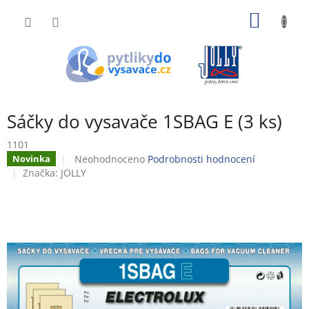
Přejít
NÁKUP
na
obsah
KOŠÍK
Sáčky do vysavače 1SBAG E (3 ks)
1101
Průměrné
Neohodnoceno
Podrobnosti hodnocení
Novinka
hodnocení
Značka:
JOLLY
produktu
je
0,0
z
5
hvězdiček.