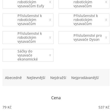
robotickým
robotickým
vysavačům Eufy
vysavačům
Robovac
iRobot
Příslušenství k
Příslušenství k
robotickým
robotickým
vysavačům
vysavačům
Xiaomi
Ecovacs
Příslušenství k
Příslušenství pro
robotickým
vysavače Dyson
vysavačům
(ostatní značky)
Sáčky do
vysavače
ekonomické
balení
Ř
a
Abecedně
Nejlevnější
Nejdražší
Nejprodávanější
z
e
n
Cena
í
p
79
Kč
537
Kč
r