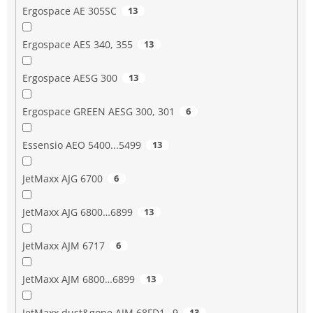
Ergospace AE 305SC
13
Ergospace AES 340, 355
13
Ergospace AESG 300
13
Ergospace GREEN AESG 300, 301
6
Essensio AEO 5400...5499
13
JetMaxx AJG 6700
6
JetMaxx AJG 6800…6899
13
JetMaxx AJM 6717
6
JetMaxx AJM 6800…6899
13
JetMaxx dust&gone AJM 68FD1…9
13