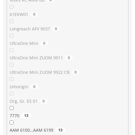
61EKW01
0
Longreach AFV 9037
0
UltraOne Mini
0
UltraOne Mini ZUOM 9911
0
UltraOne Mini ZUOM 9922 CB
0
Umorigin
0
Org. Gr. ES 01
0
7770
13
AAM 6100…AAM 6199
13