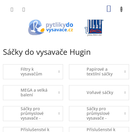
Přejít
NÁKUP
na
obsah
KOŠÍK
Sáčky do vysavače Hugin
Filtry k
Papírové a
vysavačům
textilní sáčky
MEGA a velká
Voňavé sáčky
balení
Sáčky pro
Sáčky pro
průmyslové
průmyslové
vysavače -
vysavače -
kusový prodej
balené
Příslušenství k
Příslušenství k