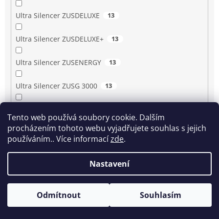
Ultra Silencer ZUSDELUXE
13
Ultra Silencer ZUSDELUXE+
13
Ultra Silencer ZUSENERGY
13
Ultra Silencer ZUSG 3000
13
Ultra Silencer ZUSG 3900…3990
13
Tento web používá soubory cookie. Dalším
procházením tohoto webu vyjadřujete souhlas s jejich
Ultra Silencer ZUSG 4061
13
používáním.. Více informací
zde
.
Ultra Silencer ZUSGREEN
13
Nastavení
Ultra Silencer ZUSGREEN+
13
Odmítnout
Souhlasím
Ultra Silencer ZUSORIGDB+
13