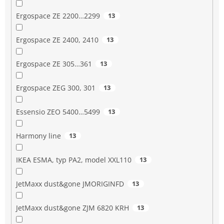
Ergospace ZE 2200…2299
13
Ergospace ZE 2400, 2410
13
Ergospace ZE 305…361
13
Ergospace ZEG 300, 301
13
Essensio ZEO 5400…5499
13
Harmony line
13
IKEA ESMA, typ PA2, model XXL110
13
JetMaxx dust&gone JMORIGINFD
13
JetMaxx dust&gone ZJM 6820 KRH
13