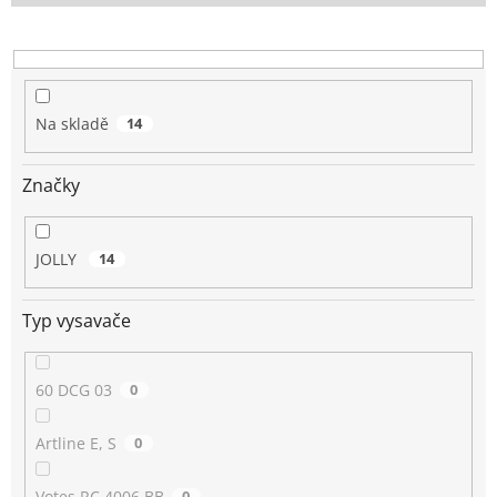
o
d
u
k
t
Na skladě
14
ů
Značky
JOLLY
14
Typ vysavače
60 DCG 03
0
Artline E, S
0
Votes RC 4006 BB
0