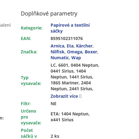
Doplňkové parametry
Balení
Papírové a textilní
Kategorie
:
sáčky
EAN
:
8595102311076
Arnica
,
Eta
,
Kärcher
,
Značka
:
Nilfisk
,
Omega
,
Boxer
,
Numatic
,
Wap
LC, 6601, 0404 Neptun,
0441 Sirius, 1404
Neptun, 1441 Sirius,
Typ
1865 Mariner, 2404
vysavače
:
Neptun, 2441 Sirius,
2865 Mariner, 3404
Zobrazit více
Atlantic, 3404 Neptun,
Filtr
:
NE
3405 Atlantic, 3865
Určeno
Mariner, 7865 Mariner,
ETA: 1404 Neptun,
pro
m:
Atlantic 3404, 3405,
x441 Sirius
vysavače
:
Mariner x865, Neptun
x404, Sirius x441, 263,
Počet
Alto ATTI X30, System
sáčků v
2 ks