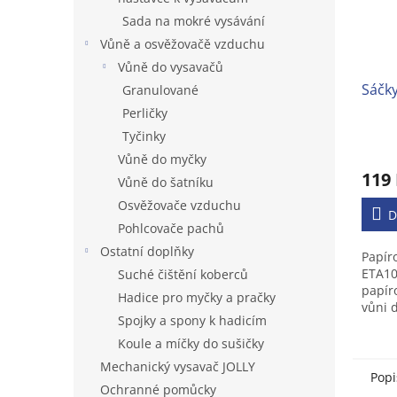
Sada na mokré vysávání
Vůně a osvěžovačě vzduchu
Vůně do vysavačů
Sáčk
Granulované
Perličky
Tyčinky
Vůně do myčky
119
Vůně do šatníku
Osvěžovače vzduchu
D
Pohlcovače pachů
Ostatní doplňky
Papír
ETA10
Suché čištění koberců
papír
Hadice pro myčky a pračky
vůni 
Spojky a spony k hadicím
zdarm
vysav
Koule a míčky do sušičky
Mechanický vysavač JOLLY
Popi
Ochranné pomůcky