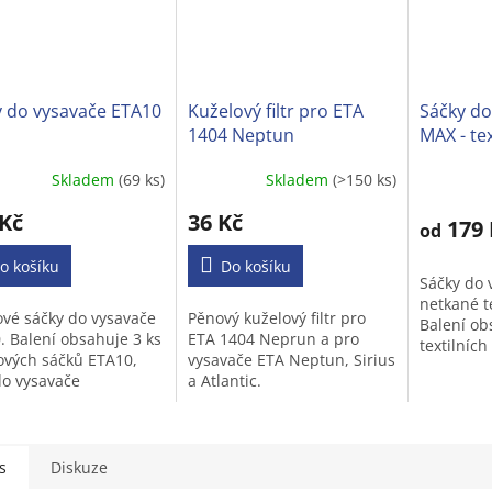
y do vysavače ETA10
Kuželový filtr pro ETA
Sáčky do
1404 Neptun
MAX - tex
Skladem
(69 ks)
Skladem
(>150 ks)
 Kč
36 Kč
179 
od
o košíku
Do košíku
Sáčky do 
netkané t
ové sáčky do vysavače
Pěnový kuželový filtr pro
Balení ob
. Balení obsahuje 3 ks
ETA 1404 Neprun a pro
textilníc
ových sáčků ETA10,
vysavače ETA Neptun, Sirius
MAX, vůni
do vysavače
a Atlantic.
zdarma, k
a, mikrofiltr pro Váš
provoní Vá
ač.
pro...
s
Diskuze