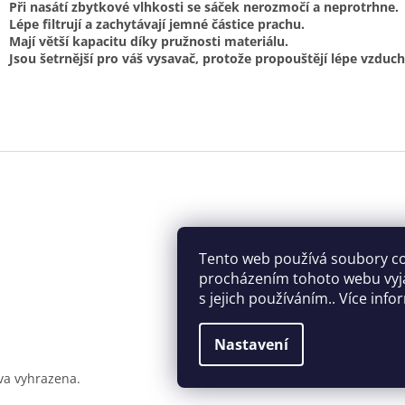
Při nasátí zbytkové vlhkosti se sáček nerozmočí a neprotrhne.
Lépe filtrují a zachytávají jemné částice prachu.
Mají větší kapacitu díky pružnosti materiálu.
Jsou šetrnější pro váš vysavač, protože propouštějí lépe vzduch
Tento web používá soubory co
procházením tohoto webu vyj
s jejich používáním.. Více inf
Nastavení
va vyhrazena.