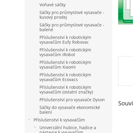
n
Voňavé sáčky
e
Sáčky pro průmyslové vysavače -
l
kusový prodej
Sáčky pro průmyslové vysavače -
balené
Příslušenství k robotickým
vysavačům Eufy Robovac
Příslušenství k robotickým
vysavačům iRobot
Příslušenství k robotickým
vysavačům Xiaomi
Příslušenství k robotickým
vysavačům Ecovacs
Příslušenství k robotickým
vysavačům (ostatní značky)
Příslušenství pro vysavače Dyson
Souvi
Sáčky do vysavače ekonomické
balení
Příslušenství k vysavačům
Univerzální hubice, hadice a
nástavce k vysavačům