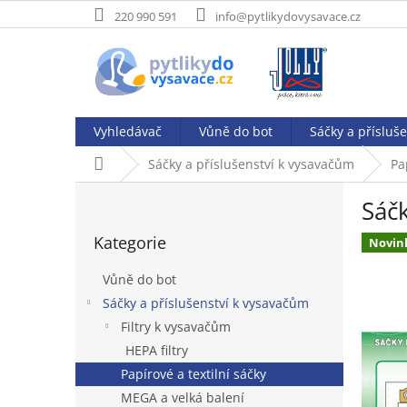
Přejít
220 990 591
info@pytlikydovysavace.cz
na
obsah
Vyhledávač
Vůně do bot
Sáčky a přísluš
Domů
Sáčky a příslušenství k vysavačům
Pa
P
Sáčk
o
Přeskočit
s
Kategorie
kategorie
Novin
t
r
Vůně do bot
a
Sáčky a příslušenství k vysavačům
n
Filtry k vysavačům
n
í
HEPA filtry
p
Papírové a textilní sáčky
a
MEGA a velká balení