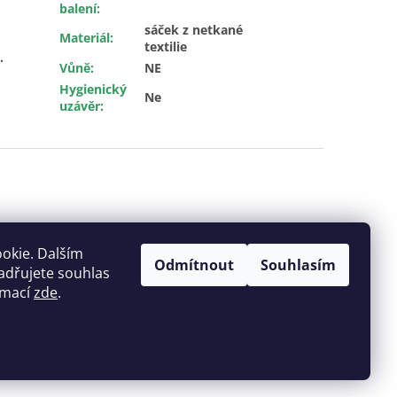
12, Sirius Serie, Aero
balení
:
300, 2865 Poseidon
sáček z netkané
Materiál
:
textilie
.
Vůně
:
NE
Hygienický
Ne
uzávěr
:
okie. Dalším
Odmítnout
Souhlasím
adřujete souhlas
ormací
zde
.
Vytvořil Shoptet