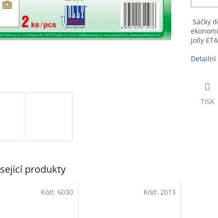
Sáčky do
ekonomic
Jolly ET
Detailní
TISK
sející produkty
Kód:
6030
Kód:
2013