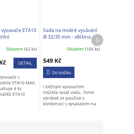
 vysavače ETA10
Sada na mokré vysávání
tilní
Ø 32/35 mm - většina
Další
produkt
běžných vysavačů
Skladem
(62 ks)
Skladem
(104 ks)
Průměrné
hodnocení
549 Kč
Kč
produktu
DETAIL
je
3,2
Do košíku
vysavače z
z
extilie ETA10 MAX.
5
I běžným vysavačem
sahuje 4 ks
hvězdiček.
můžete vysát vodu. Tento
h sáčků ETA10
výrobek se používá v
 do vysavače
kombinaci s vysavačem na
terá krásně
suché vysávání. Dokáže
š byt, mikrofiltr
rychle vysát kapaliny (např.
nápoje,špinavou vodu a
moč...