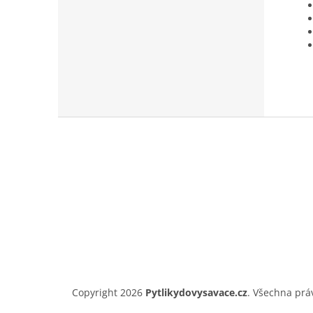
Z
á
p
a
t
í
Copyright 2026
Pytlikydovysavace.cz
. Všechna prá