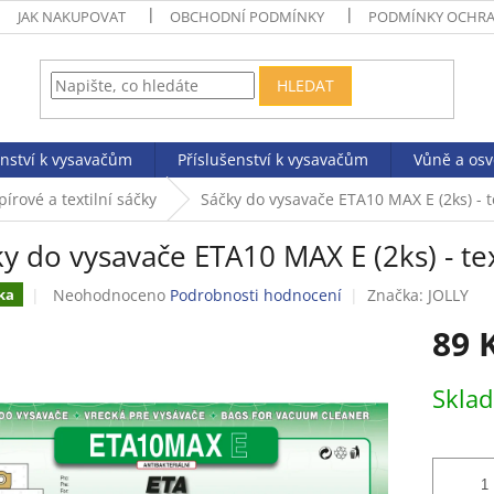
JAK NAKUPOVAT
OBCHODNÍ PODMÍNKY
PODMÍNKY OCHRA
HLEDAT
enství k vysavačům
Příslušenství k vysavačům
Vůně a os
pírové a textilní sáčky
Sáčky do vysavače ETA10 MAX E (2ks) - te
y do vysavače ETA10 MAX E (2ks) - tex
Průměrné
Neohodnoceno
Podrobnosti hodnocení
Značka:
JOLLY
ka
hodnocení
89 
produktu
je
0,0
Měrná
Skla
z
cena:
5
hvězdiček.