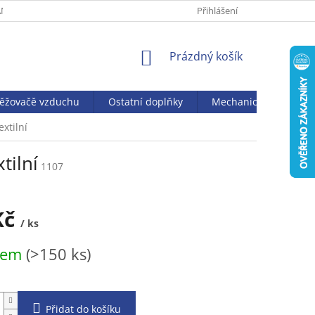
NY OSOBNÍCH ÚDAJŮ
Přihlášení
NÁKUPNÍ
Prázdný košík
KOŠÍK
věžovačě vzduchu
Ostatní doplňky
Mechanický vysavač J
xtilní
tilní
1107
Kč
/ ks
dem
(>150 ks)
Přidat do košíku