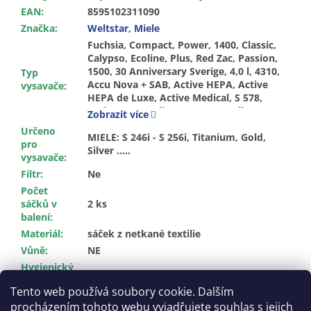
EAN
:
8595102311090
Značka
:
Weltstar
,
Miele
Fuchsia, Compact, Power, 1400, Classic, Calypso, Ecoline, Plus, Red Zac, Passion, 1500, 30 Anniversary Sverige, 4,0 l, 4310, Accu Nova + SAB, Active HEPA, Active HEPA de Luxe, Active Medical, S 578, Active Team, Allergotec 2000, Allergy Control 2000, Allergy Control 2200, Allergy Control 500, Allergy Control 700, Allergy Control Plus, S 500, Allergy Control Plus, S 800, Allergy Control, S 300, Allergy Control, S 500, Allergy Control, S 600, Allergy Control, S 800, Allergy Hepa, Allergy Hepa 1800, Allergy Hepa 700, Allergy Hepa Plus, Allervac Hepa Plus, Allervac Sensor 2000, Allervac, S 700, Allervac, S 718, Almaranth, Alu Limited Edition, Alu-Magic, Aluminium, Ambiente, Ambiente Plus, Anniversary 100, Anniversary Sverige 30, Argento, Artico, Auto Eco 5000, Automatic, Automatic TT 5000, BabyCare, BabyCare 4000, Best Parkett, Black Design, Black Diamond, Black Magic, Black Magic S 711, Black Pearl, Black Pearl 2000, Blue Clean, Blue Clean 1900, Blue Magic, Blue Magic 2000, Blue Moon 800, Blue Moon 800 Plus, Blue Star, Blue-Vert, Brillant 2400, Brillant 3500, Brillant 5600, Brillant 7600, Brillant Light S8, Capri, Capri S 2121, Caramel 700, Caramel S6 700, Carcare, Carcare S6, Cat & Dog 2000, Cat & Dog 4000, Cat & Dog 500, Cat & Dog 5000 Plus, Cat & Dog 6000, Cat & Dog 700, Cat & Dog Carpet S6, Cat & Dog Hardfloor S6, Cat & Dog CH, Cat & Dog Max 2000, Cat & Dog Plus CH, S 726, Cat & Dog Plus, S 500, Cat & Dog S 6220, Cat & Dog S4, S 516, S 6220, S8, Cat & Dog TT, Cat & Dog TT 2000, Cat & Dog, S 516, Celebration, Classic C1, Classic C1 Eco Line, Classic C1 Junior Eco Line, Classic SEB 217, Clean Hepa, Clean Hepa S 4281, Clean Parkett,
Typ
vysavače
:
Zobrazit více
Určeno
MIELE: S 246i - S 256i, Titanium, Gold,
pro
Silver .....
vysavače
:
Filtr
:
Ne
Počet
sáčků v
2 ks
balení
:
Materiál
:
sáček z netkané textilie
Vůně
:
NE
Hygienický
Ano
uzávěr
:
Tento web používá soubory cookie. Dalším
procházením tohoto webu vyjadřujete souhlas s jejich