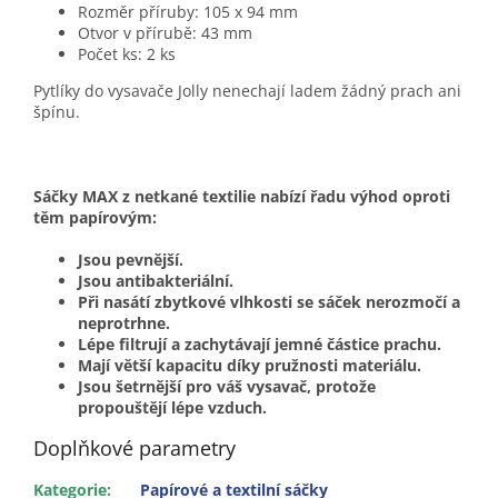
Rozměr příruby: 105 x 94 mm
Otvor v přírubě: 43 mm
Počet ks: 2 ks
Pytlíky do vysavače Jolly nenechají ladem žádný prach ani
špínu.
Sáčky MAX z netkané textilie nabízí řadu výhod oproti
těm papírovým:
Jsou pevnější.
Jsou antibakteriální.
Při nasátí zbytkové vlhkosti se sáček nerozmočí a
neprotrhne.
Lépe filtrují a zachytávají jemné částice prachu.
Mají větší kapacitu díky pružnosti materiálu.
Jsou šetrnější pro váš vysavač, protože
propouštějí lépe vzduch.
Doplňkové parametry
Kategorie
:
Papírové a textilní sáčky