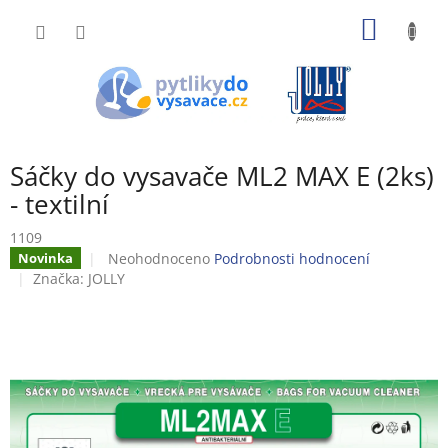
Přejít
NÁKUP
na
obsah
KOŠÍK
Sáčky do vysavače ML2 MAX E (2ks)
- textilní
1109
Průměrné
Neohodnoceno
Podrobnosti hodnocení
Novinka
hodnocení
Značka:
JOLLY
produktu
je
0,0
z
5
hvězdiček.