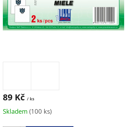
89 Kč
/ ks
Měrná
Skladem
(100 ks)
cena: