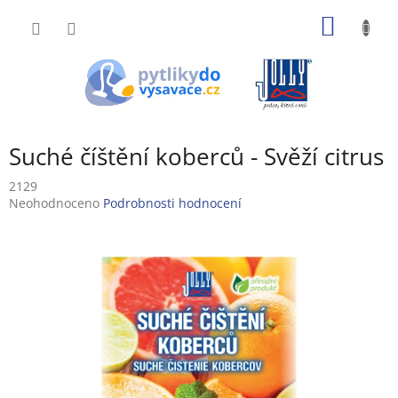
Přejít
NÁKUP
na
obsah
KOŠÍK
Suché číštění koberců - Svěží citrus
2129
Průměrné
Neohodnoceno
Podrobnosti hodnocení
hodnocení
produktu
je
0,0
z
5
hvězdiček.