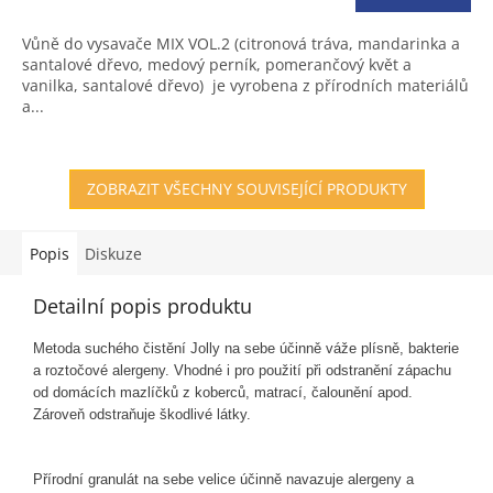
je
5,0
Vůně do vysavače MIX VOL.2 (citronová tráva, mandarinka a
z
santalové dřevo, medový perník, pomerančový květ a
5
vanilka, santalové dřevo) je vyrobena z přírodních materiálů
hvězdiček.
a...
ZOBRAZIT VŠECHNY SOUVISEJÍCÍ PRODUKTY
Popis
Diskuze
Detailní popis produktu
Metoda suchého čistění Jolly na sebe účinně váže plísně, bakterie
a roztočové alergeny. Vhodné i pro použití při odstranění zápachu
od domácích mazlíčků z koberců, matrací, čalounění apod.
Zároveň odstraňuje škodlivé látky.
Přírodní granulát na sebe velice účinně navazuje alergeny a