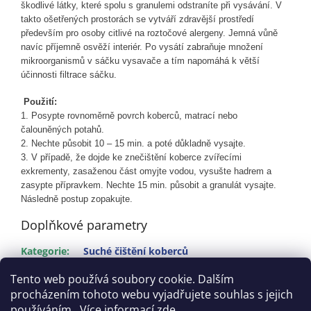
škodlivé látky, které spolu s granulemi odstraníte při vysávání. V
takto ošetřených prostorách se vytváří zdravější prostředí
především pro osoby citlivé na roztočové alergeny. Jemná vůně
navíc příjemně osvěží interiér. Po vysátí zabraňuje množení
mikroorganismů v sáčku vysavače a tím napomáhá k větší
účinnosti filtrace sáčku.
Použití:
1. Posypte rovnoměrně povrch koberců, matrací nebo
čalouněných potahů.
2. Nechte působit 10 – 15 min. a poté důkladně vysajte.
3. V případě, že dojde ke znečištění koberce zvířecími
exkrementy, zasaženou část omyjte vodou, vysušte hadrem a
zasypte přípravkem. Nechte 15 min. působit a granulát vysajte.
Následně postup zopakujte.
Doplňkové parametry
Kategorie
:
Suché čištění koberců
EAN
:
8595102321297
Tento web používá soubory cookie. Dalším
procházením tohoto webu vyjadřujete souhlas s jejich
Z
používáním.. Více informací
zde
.