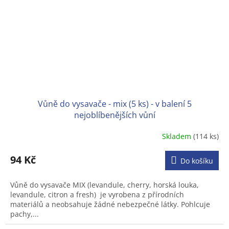
Vůně do vysavače - mix (5 ks) - v balení 5
nejoblíbenějších vůní
Skladem
(114 ks)
Průměrné
hodnocení
produktu
94 Kč
Do košíku
je
4,7
Vůně do vysavače MIX (levandule, cherry, horská louka,
z
levandule, citron a fresh) je vyrobena z přírodních
5
materiálů a neobsahuje žádné nebezpečné látky. Pohlcuje
hvězdiček.
pachy,...