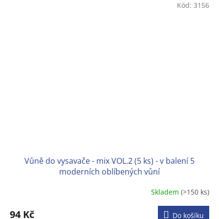
Kód:
3156
Vůně do vysavače - mix VOL.2 (5 ks) - v balení 5
moderních oblíbených vůní
Skladem
(>150 ks)
Průměrné
hodnocení
produktu
94 Kč
Do košíku