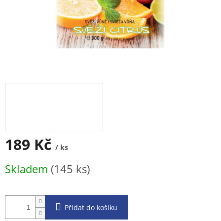
189 Kč
/ ks
Měrná
Skladem
(145 ks)
cena:
Přidat do košíku