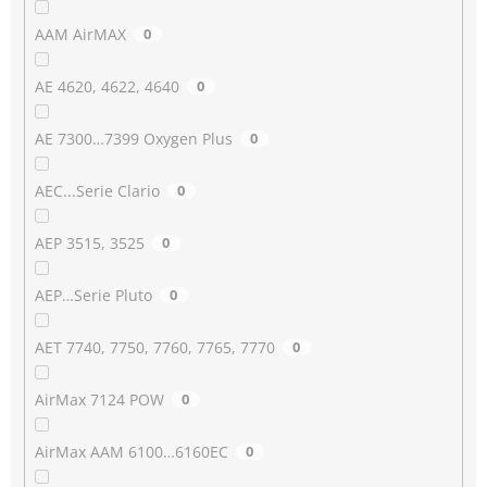
AAM AirMAX
0
AE 4620, 4622, 4640
0
AE 7300…7399 Oxygen Plus
0
AEC...Serie Clario
0
AEP 3515, 3525
0
AEP…Serie Pluto
0
AET 7740, 7750, 7760, 7765, 7770
0
AirMax 7124 POW
0
AirMax AAM 6100…6160EC
0