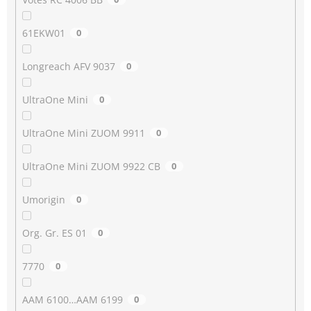
61EKW01
0
Longreach AFV 9037
0
UltraOne Mini
0
UltraOne Mini ZUOM 9911
0
UltraOne Mini ZUOM 9922 CB
0
Umorigin
0
Org. Gr. ES 01
0
7770
0
AAM 6100…AAM 6199
0