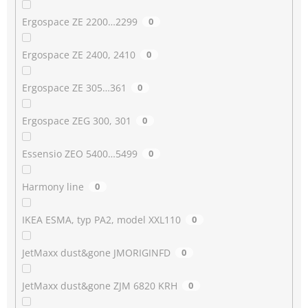
Ergospace ZE 2200…2299
0
Ergospace ZE 2400, 2410
0
Ergospace ZE 305…361
0
Ergospace ZEG 300, 301
0
Essensio ZEO 5400…5499
0
Harmony line
0
IKEA ESMA, typ PA2, model XXL110
0
JetMaxx dust&gone JMORIGINFD
0
JetMaxx dust&gone ZJM 6820 KRH
0