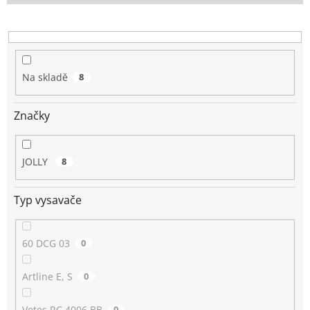
o
d
u
k
t
Na skladě
8
ů
Značky
JOLLY
8
Typ vysavače
60 DCG 03
0
Artline E, S
0
Votes RC 4006 BB
0