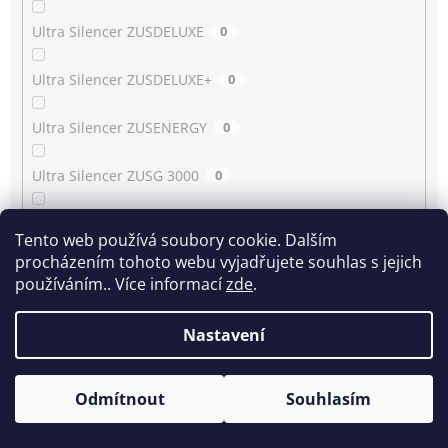
Ultra Silencer ZUSDELUXE
0
Ultra Silencer ZUSDELUXE+
0
Ultra Silencer ZUSENERGY
0
Ultra Silencer ZUSG 3000
0
Ultra Silencer ZUSG 3900…3990
0
Tento web používá soubory cookie. Dalším
procházením tohoto webu vyjadřujete souhlas s jejich
Ultra Silencer ZUSG 4061
0
používáním.. Více informací
zde
.
Ultra Silencer ZUSGREEN
0
Nastavení
Ultra Silencer ZUSGREEN+
0
Odmítnout
Souhlasím
Ultra Silencer ZUSORIGDB+
0