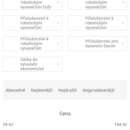
robotickým
robotickým
vysavačům Eufy
vysavačům
Robovac
iRobot
Příslušenství k
Příslušenství k
robotickým
robotickým
vysavačům
vysavačům
Xiaomi
Ecovacs
Příslušenství k
Příslušenství pro
robotickým
vysavače Dyson
vysavačům
(ostatní značky)
Sáčky do
vysavače
ekonomické
balení
Ř
a
Abecedně
Nejlevnější
Nejdražší
Nejprodávanější
z
e
n
Cena
í
p
59
Kč
194
Kč
r