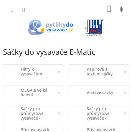
Přejít
NÁKUP
na
obsah
KOŠÍK
Sáčky do vysavače E-Matic
Filtry k
Papírové a
vysavačům
textilní sáčky
MEGA a velká
Voňavé sáčky
balení
Sáčky pro
Sáčky pro
průmyslové
průmyslové
vysavače -
vysavače -
kusový prodej
balené
Příslušenství k
Příslušenství k