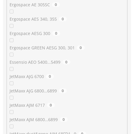
Ergospace AE 305SC
0
Ergospace AES 340, 355
0
Ergospace AESG 300
0
Ergospace GREEN AESG 300, 301
0
Essensio AEO 5400...5499
0
JetMaxx AJG 6700
0
JetMaxx AJG 6800…6899
0
JetMaxx AJM 6717
0
JetMaxx AJM 6800…6899
0
JetMaxx dust&gone AJM 68FD1…9
0