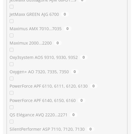
JetMaxx GREEN AJG 6700
0
Maximus AMX 7010…7035
0
Maximux 2000...2200
0
Oxy3system AOS 9310, 9330, 9352
0
Oxygen+ AO 7320, 7335, 7350
0
PowerForce APF 6110, 6111, 6120, 6130
0
PowerForce APF 6140, 6150, 6160
0
QS Elégance AVQ 2220…2271
0
SilentPerformer ASP 7110, 7120, 7130
0