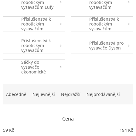
robotickým
robotickým
vysavačům Eufy
vysavačům
Robovac
iRobot
Příslušenství k
Příslušenství k
robotickým
robotickým
vysavačům
vysavačům
Xiaomi
Ecovacs
Příslušenství k
Příslušenství pro
robotickým
vysavače Dyson
vysavačům
(ostatní značky)
Sáčky do
vysavače
ekonomické
balení
Ř
a
Abecedně
Nejlevnější
Nejdražší
Nejprodávanější
z
e
n
Cena
í
p
59
Kč
194
Kč
r