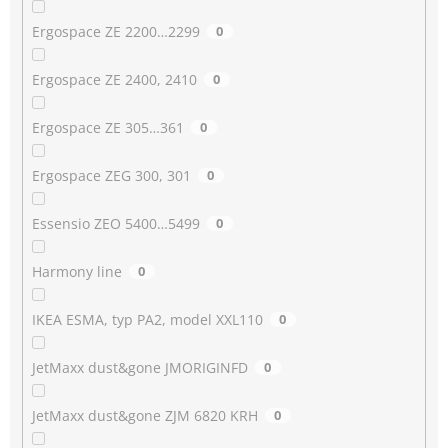
Ergospace ZE 2200…2299
0
Ergospace ZE 2400, 2410
0
Ergospace ZE 305…361
0
Ergospace ZEG 300, 301
0
Essensio ZEO 5400…5499
0
Harmony line
0
IKEA ESMA, typ PA2, model XXL110
0
JetMaxx dust&gone JMORIGINFD
0
JetMaxx dust&gone ZJM 6820 KRH
0