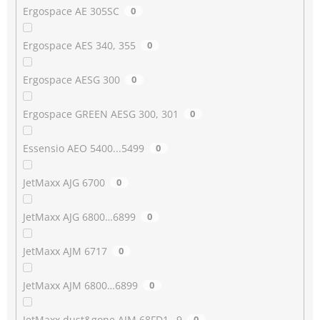
Ergospace AE 305SC
0
Ergospace AES 340, 355
0
Ergospace AESG 300
0
Ergospace GREEN AESG 300, 301
0
Essensio AEO 5400...5499
0
JetMaxx AJG 6700
0
JetMaxx AJG 6800…6899
0
JetMaxx AJM 6717
0
JetMaxx AJM 6800…6899
0
JetMaxx dust&gone AJM 68FD1…9
0