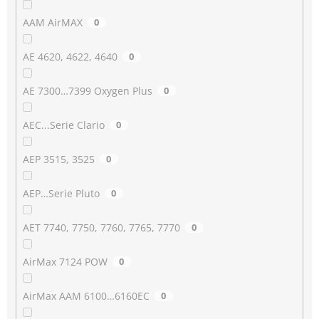
AAM AirMAX
0
AE 4620, 4622, 4640
0
AE 7300…7399 Oxygen Plus
0
AEC...Serie Clario
0
AEP 3515, 3525
0
AEP…Serie Pluto
0
AET 7740, 7750, 7760, 7765, 7770
0
AirMax 7124 POW
0
AirMax AAM 6100…6160EC
0