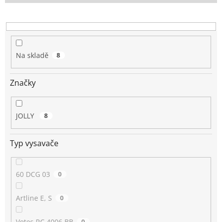
o
d
u
k
t
Na skladě
8
ů
Značky
JOLLY
8
Typ vysavače
60 DCG 03
0
Artline E, S
0
Votes RC 4006 BB
0