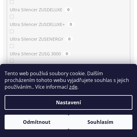
Ultra Silencer ZUSDELUXE
0
Ultra Silencer ZUSDELUXE+
0
Ultra Silencer ZUSENERGY
0
Ultra Silencer ZUSG 3000
0
Ultra Silencer ZUSG 3900…3990
0
Tento web používá soubory cookie. Dalším
procházením tohoto webu vyjadřujete souhlas s jejich
Ultra Silencer ZUSG 4061
0
používáním.. Více informací
zde
.
Ultra Silencer ZUSGREEN
0
Nastavení
Ultra Silencer ZUSGREEN+
0
Odmítnout
Souhlasím
Ultra Silencer ZUSORIGDB+
0