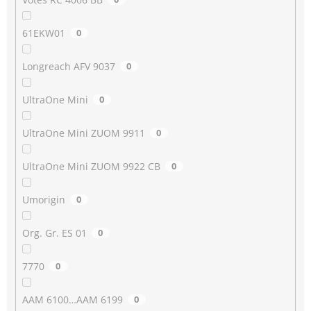
61EKW01
0
Longreach AFV 9037
0
UltraOne Mini
0
UltraOne Mini ZUOM 9911
0
UltraOne Mini ZUOM 9922 CB
0
Umorigin
0
Org. Gr. ES 01
0
7770
0
AAM 6100…AAM 6199
0