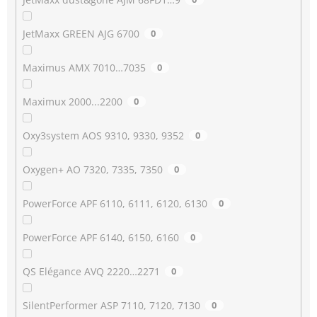
JetMaxx GREEN AJG 6700
0
Maximus AMX 7010…7035
0
Maximux 2000...2200
0
Oxy3system AOS 9310, 9330, 9352
0
Oxygen+ AO 7320, 7335, 7350
0
PowerForce APF 6110, 6111, 6120, 6130
0
PowerForce APF 6140, 6150, 6160
0
QS Elégance AVQ 2220…2271
0
SilentPerformer ASP 7110, 7120, 7130
0