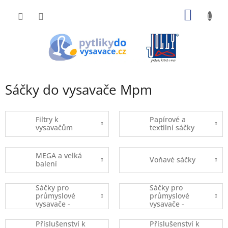
Přejít
NÁKUP
na
obsah
KOŠÍK
Sáčky do vysavače Mpm
Filtry k
Papírové a
vysavačům
textilní sáčky
MEGA a velká
Voňavé sáčky
balení
Sáčky pro
Sáčky pro
průmyslové
průmyslové
vysavače -
vysavače -
kusový prodej
balené
Příslušenství k
Příslušenství k