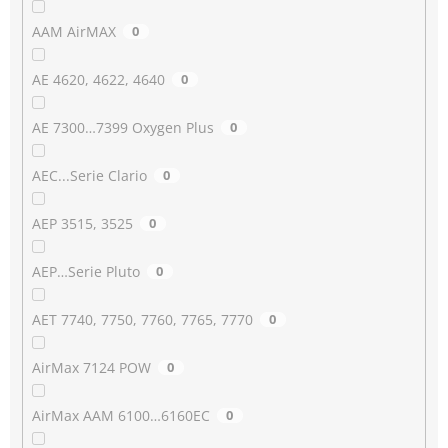
AAM AirMAX
0
AE 4620, 4622, 4640
0
AE 7300…7399 Oxygen Plus
0
AEC...Serie Clario
0
AEP 3515, 3525
0
AEP…Serie Pluto
0
AET 7740, 7750, 7760, 7765, 7770
0
AirMax 7124 POW
0
AirMax AAM 6100…6160EC
0