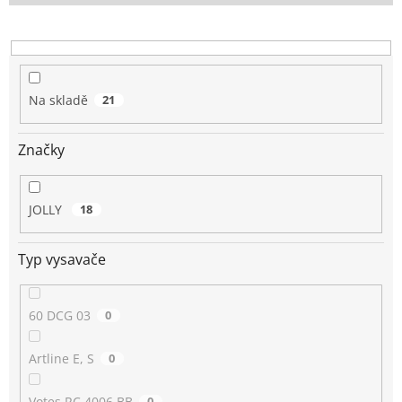
o
d
u
k
t
Na skladě
21
ů
Značky
JOLLY
18
Typ vysavače
60 DCG 03
0
Artline E, S
0
Votes RC 4006 BB
0