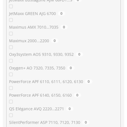
JetMaxx GREEN AJG 6700
0
Maximus AMX 7010…7035
0
Maximux 2000...2200
0
Oxy3system AOS 9310, 9330, 9352
0
Oxygen+ AO 7320, 7335, 7350
0
PowerForce APF 6110, 6111, 6120, 6130
0
PowerForce APF 6140, 6150, 6160
0
QS Elégance AVQ 2220…2271
0
SilentPerformer ASP 7110, 7120, 7130
0