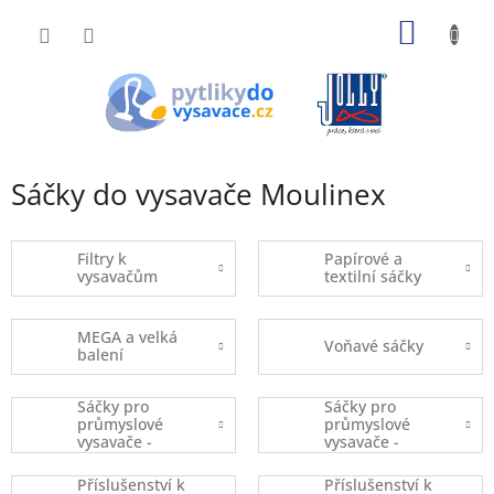
Přejít
NÁKUP
na
obsah
KOŠÍK
Sáčky do vysavače Moulinex
Filtry k
Papírové a
vysavačům
textilní sáčky
MEGA a velká
Voňavé sáčky
balení
Sáčky pro
Sáčky pro
průmyslové
průmyslové
vysavače -
vysavače -
kusový prodej
balené
Příslušenství k
Příslušenství k