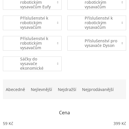
robotickým
robotickým
vysavačům Eufy
vysavačům
Robovac
iRobot
Příslušenství k
Příslušenství k
robotickým
robotickým
vysavačům
vysavačům
Xiaomi
Ecovacs
Příslušenství k
Příslušenství pro
robotickým
vysavače Dyson
vysavačům
(ostatní značky)
Sáčky do
vysavače
ekonomické
balení
Ř
a
Abecedně
Nejlevnější
Nejdražší
Nejprodávanější
z
e
n
Cena
í
p
59
Kč
399
Kč
r