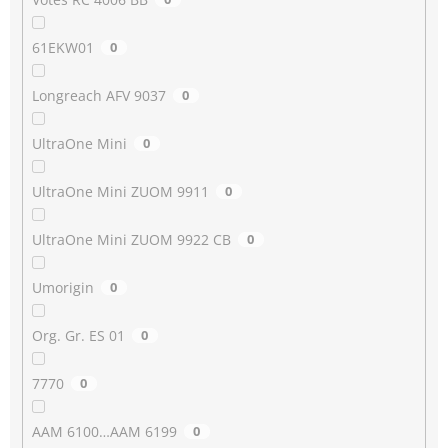
61EKW01
0
Longreach AFV 9037
0
UltraOne Mini
0
UltraOne Mini ZUOM 9911
0
UltraOne Mini ZUOM 9922 CB
0
Umorigin
0
Org. Gr. ES 01
0
7770
0
AAM 6100…AAM 6199
0