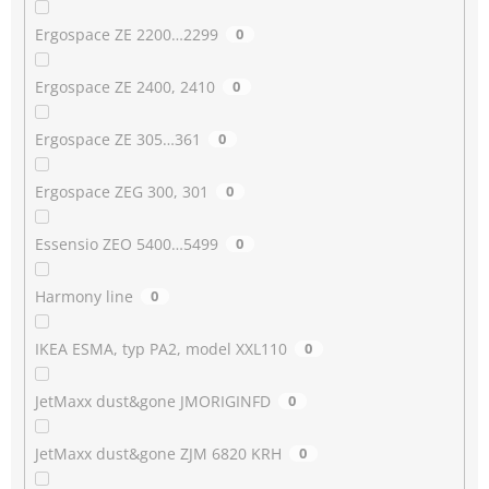
Ergospace ZE 2200…2299
0
Ergospace ZE 2400, 2410
0
Ergospace ZE 305…361
0
Ergospace ZEG 300, 301
0
Essensio ZEO 5400…5499
0
Harmony line
0
IKEA ESMA, typ PA2, model XXL110
0
JetMaxx dust&gone JMORIGINFD
0
JetMaxx dust&gone ZJM 6820 KRH
0