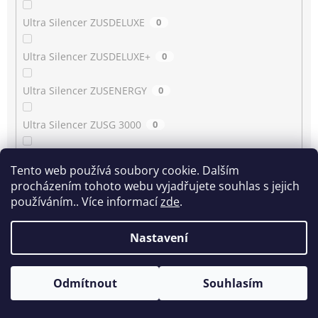
Ultra Silencer ZUSDELUXE
0
Ultra Silencer ZUSDELUXE+
0
Ultra Silencer ZUSENERGY
0
Ultra Silencer ZUSG 3000
0
Ultra Silencer ZUSG 3900…3990
0
Tento web používá soubory cookie. Dalším
procházením tohoto webu vyjadřujete souhlas s jejich
Ultra Silencer ZUSG 4061
0
používáním.. Více informací
zde
.
Ultra Silencer ZUSGREEN
0
Nastavení
Ultra Silencer ZUSGREEN+
0
Odmítnout
Souhlasím
Ultra Silencer ZUSORIGDB+
0