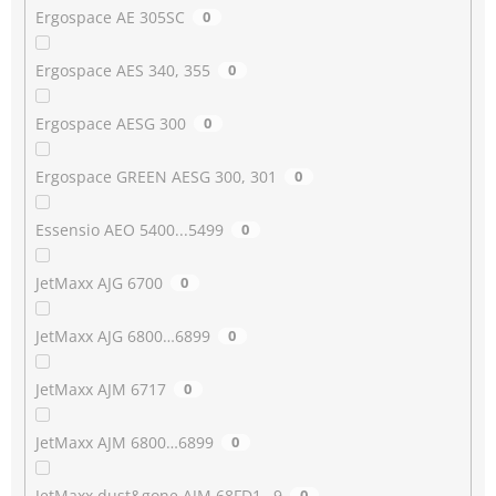
Ergospace AE 305SC
0
Ergospace AES 340, 355
0
Ergospace AESG 300
0
Ergospace GREEN AESG 300, 301
0
Essensio AEO 5400...5499
0
JetMaxx AJG 6700
0
JetMaxx AJG 6800…6899
0
JetMaxx AJM 6717
0
JetMaxx AJM 6800…6899
0
JetMaxx dust&gone AJM 68FD1…9
0