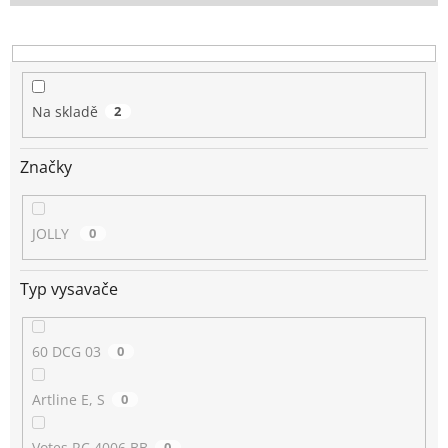
o
d
u
k
t
Na skladě
2
ů
Značky
JOLLY
0
Typ vysavače
60 DCG 03
0
Artline E, S
0
Votes RC 4006 BB
0