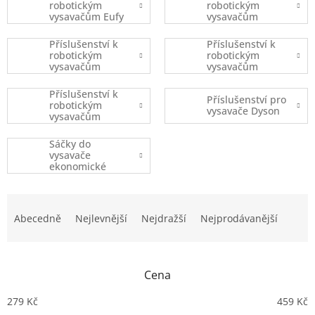
robotickým
robotickým
vysavačům Eufy
vysavačům
Robovac
iRobot
Příslušenství k
Příslušenství k
robotickým
robotickým
vysavačům
vysavačům
Xiaomi
Ecovacs
Příslušenství k
Příslušenství pro
robotickým
vysavače Dyson
vysavačům
(ostatní značky)
Sáčky do
vysavače
ekonomické
balení
Ř
a
Abecedně
Nejlevnější
Nejdražší
Nejprodávanější
z
e
n
Cena
í
p
279
Kč
459
Kč
r