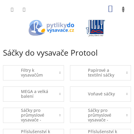
Přejít
NÁKUP
na
obsah
KOŠÍK
Sáčky do vysavače Protool
Filtry k
Papírové a
vysavačům
textilní sáčky
MEGA a velká
Voňavé sáčky
balení
Sáčky pro
Sáčky pro
průmyslové
průmyslové
vysavače -
vysavače -
kusový prodej
balené
Příslušenství k
Příslušenství k