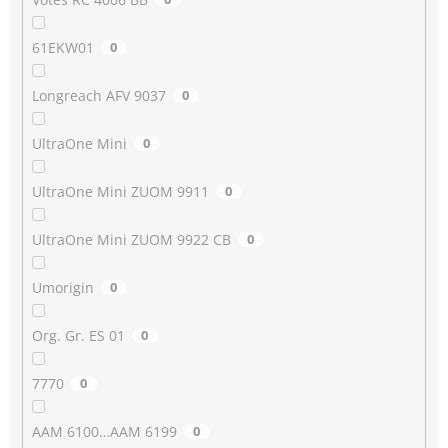
61EKW01
0
Longreach AFV 9037
0
UltraOne Mini
0
UltraOne Mini ZUOM 9911
0
UltraOne Mini ZUOM 9922 CB
0
Umorigin
0
Org. Gr. ES 01
0
7770
0
AAM 6100…AAM 6199
0