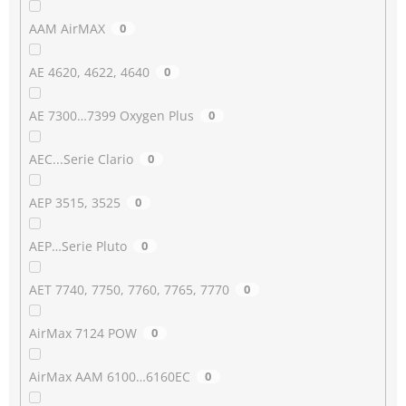
AAM AirMAX
0
AE 4620, 4622, 4640
0
AE 7300…7399 Oxygen Plus
0
AEC...Serie Clario
0
AEP 3515, 3525
0
AEP…Serie Pluto
0
AET 7740, 7750, 7760, 7765, 7770
0
AirMax 7124 POW
0
AirMax AAM 6100…6160EC
0