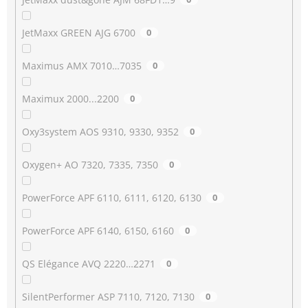
JetMaxx GREEN AJG 6700
0
Maximus AMX 7010…7035
0
Maximux 2000...2200
0
Oxy3system AOS 9310, 9330, 9352
0
Oxygen+ AO 7320, 7335, 7350
0
PowerForce APF 6110, 6111, 6120, 6130
0
PowerForce APF 6140, 6150, 6160
0
QS Elégance AVQ 2220…2271
0
SilentPerformer ASP 7110, 7120, 7130
0