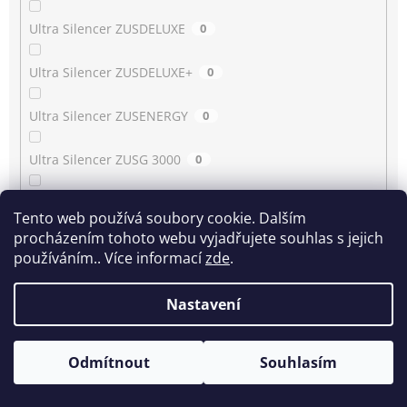
Ultra Silencer ZUSDELUXE
0
Ultra Silencer ZUSDELUXE+
0
Ultra Silencer ZUSENERGY
0
Ultra Silencer ZUSG 3000
0
Ultra Silencer ZUSG 3900…3990
0
Tento web používá soubory cookie. Dalším
procházením tohoto webu vyjadřujete souhlas s jejich
Ultra Silencer ZUSG 4061
0
používáním.. Více informací
zde
.
Ultra Silencer ZUSGREEN
0
Nastavení
Ultra Silencer ZUSGREEN+
0
Odmítnout
Souhlasím
Ultra Silencer ZUSORIGDB+
0