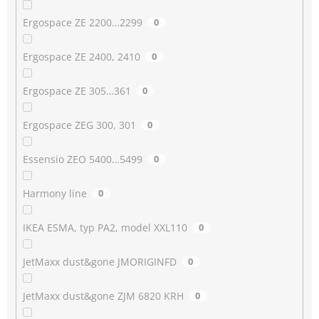
Ergospace ZE 2200…2299
0
Ergospace ZE 2400, 2410
0
Ergospace ZE 305…361
0
Ergospace ZEG 300, 301
0
Essensio ZEO 5400…5499
0
Harmony line
0
IKEA ESMA, typ PA2, model XXL110
0
JetMaxx dust&gone JMORIGINFD
0
JetMaxx dust&gone ZJM 6820 KRH
0