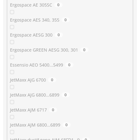
Ergospace AE 305SC
0
Ergospace AES 340, 355
0
Ergospace AESG 300
0
Ergospace GREEN AESG 300, 301
0
Essensio AEO 5400...5499
0
JetMaxx AJG 6700
0
JetMaxx AJG 6800…6899
0
JetMaxx AJM 6717
0
JetMaxx AJM 6800…6899
0
JetMaxx dust&gone AJM 68FD1…9
0