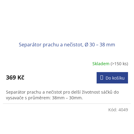
Separátor prachu a nečistot, Ø 30 – 38 mm
Skladem
(>150 ks)
Průměrné
hodnocení
produktu
369 Kč
Do košíku
je
3,6
Separátor prachu a nečistot pro delší životnost sáčků do
z
vysavače s průměrem: 38mm – 30mm.
5
hvězdiček.
Kód:
4049