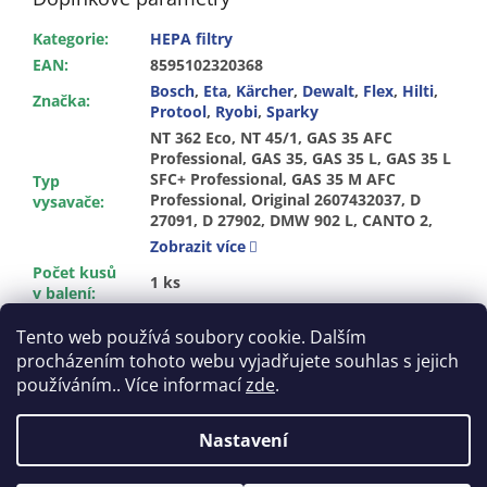
Kategorie
:
HEPA filtry
EAN
:
8595102320368
Bosch
,
Eta
,
Kärcher
,
Dewalt
,
Flex
,
Hilti
,
Značka
:
Protool
,
Ryobi
,
Sparky
NT 362 Eco, NT 45/1, GAS 35 AFC
Professional, GAS 35, GAS 35 L, GAS 35 L
SFC+ Professional, GAS 35 M AFC
Typ
Professional, Original 2607432037, D
vysavače
:
27091, D 27902, DMW 902 L, CANTO 2,
DIVINE, MANOA, TIAGO, S 36, S 47, VCE
Zobrazit více
35 L, VC 40 U, KM 70/30 C Bp Pack Adv,
Počet kusů
NT 25/1 Ap, NT 25/1 Ap Te, NT 40/1 Ap,
1 ks
v balení
:
NT 40/1 Tact, NT 40/1 Tact Te, NT 55/1
Omyvatelný
:
ANO
Eco M, NT 55/1 Tact, NT 55/1 Tact Adv,
Tento web používá soubory cookie. Dalším
NT 55/1 Tact Te, NT 55/1 Tact Te M, NT
procházením tohoto webu vyjadřujete souhlas s jejich
561 Eco, NT 561 Eco M, NT 561 Eco Te,
Z
používáním.. Více informací
zde
.
NT 611 Eco, NT 611 Eco Bs, NT 611 Eco K,
á
NT 611 Eco M, NT 611 Eco Ma, NT 611
Vytvořil Shoptet
p
Eco Mwf, NT 611 Eco Te, NT 611 Eco Tea,
Nastavení
NT 611 Eco-dn40, NT 611 MWF, SBV 1,
a
SBV 1 Eco, VCP 260, VCP 300, VC 30 A, VC
t