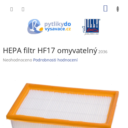
Přejít
NÁKUP
na
obsah
KOŠÍK
HEPA filtr HF17 omyvatelný
2036
Průměrné
Neohodnoceno
Podrobnosti hodnocení
hodnocení
produktu
je
0,0
z
5
hvězdiček.