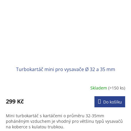
Turbokartáč mini pro vysavače Ø 32 a 35 mm
Skladem
(>150 ks)
Průměrné
hodnocení
produktu
299 Kč
Do košíku
je
4,3
Mini turbokartáč s kartáčemi o průměru 32-35mm
z
poháněným vzduchem je vhodný pro většinu typů vysavačů
5
na koberce s kulatou trubkou.
hvězdiček.