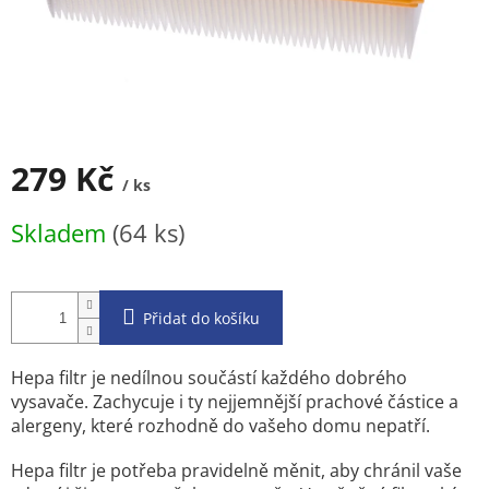
279 Kč
/ ks
Měrná
Skladem
(64 ks)
cena:
Přidat do košíku
Hepa filtr je nedílnou součástí každého dobrého
vysavače. Zachycuje i ty nejjemnější prachové částice a
alergeny, které rozhodně do vašeho domu nepatří.
Hepa filtr je potřeba pravidelně měnit, aby chránil vaše