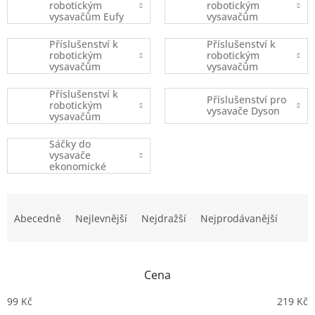
robotickým
robotickým
vysavačům Eufy
vysavačům
Robovac
iRobot
Příslušenství k
Příslušenství k
robotickým
robotickým
vysavačům
vysavačům
Xiaomi
Ecovacs
Příslušenství k
Příslušenství pro
robotickým
vysavače Dyson
vysavačům
(ostatní značky)
Sáčky do
vysavače
ekonomické
balení
Ř
a
Abecedně
Nejlevnější
Nejdražší
Nejprodávanější
z
e
n
Cena
í
p
99
Kč
219
Kč
r