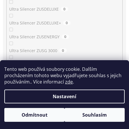
Ultra Silencer ZUSDELUXE
0
Ultra Silencer ZUSDELUXE+
0
Ultra Silencer ZUSENERGY
0
Ultra Silencer ZUSG 3000
0
Ultra Silencer ZUSG 3900…3990
0
Tento web používá soubory cookie. Dalším
procházením tohoto webu vyjadřujete souhlas s jejich
Ultra Silencer ZUSG 4061
0
používáním.. Více informací
zde
.
Ultra Silencer ZUSGREEN
0
Nastavení
Ultra Silencer ZUSGREEN+
0
Odmítnout
Souhlasím
Ultra Silencer ZUSORIGDB+
0