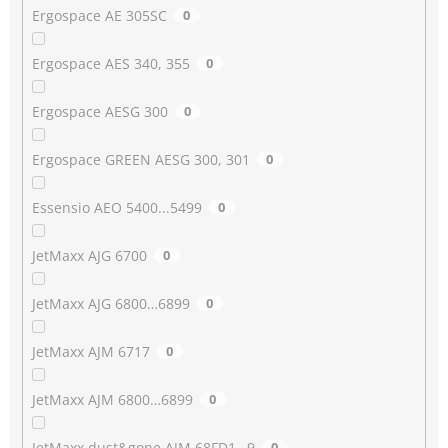
Ergospace AE 305SC
0
Ergospace AES 340, 355
0
Ergospace AESG 300
0
Ergospace GREEN AESG 300, 301
0
Essensio AEO 5400...5499
0
JetMaxx AJG 6700
0
JetMaxx AJG 6800…6899
0
JetMaxx AJM 6717
0
JetMaxx AJM 6800…6899
0
JetMaxx dust&gone AJM 68FD1…9
0