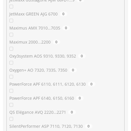
JetMaxx GREEN AJG 6700
0
Maximus AMX 7010…7035
0
Maximux 2000...2200
0
Oxy3system AOS 9310, 9330, 9352
0
Oxygen+ AO 7320, 7335, 7350
0
PowerForce APF 6110, 6111, 6120, 6130
0
PowerForce APF 6140, 6150, 6160
0
QS Elégance AVQ 2220…2271
0
SilentPerformer ASP 7110, 7120, 7130
0