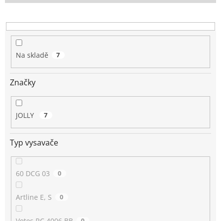
o
d
u
k
t
Na skladě
7
ů
Značky
JOLLY
7
Typ vysavače
60 DCG 03
0
Artline E, S
0
Votes RC 4006 BB
0