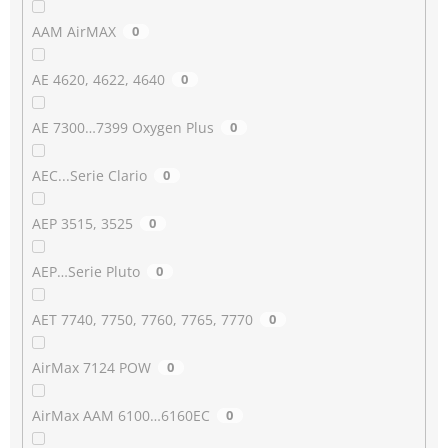
AAM AirMAX
0
AE 4620, 4622, 4640
0
AE 7300…7399 Oxygen Plus
0
AEC...Serie Clario
0
AEP 3515, 3525
0
AEP…Serie Pluto
0
AET 7740, 7750, 7760, 7765, 7770
0
AirMax 7124 POW
0
AirMax AAM 6100…6160EC
0