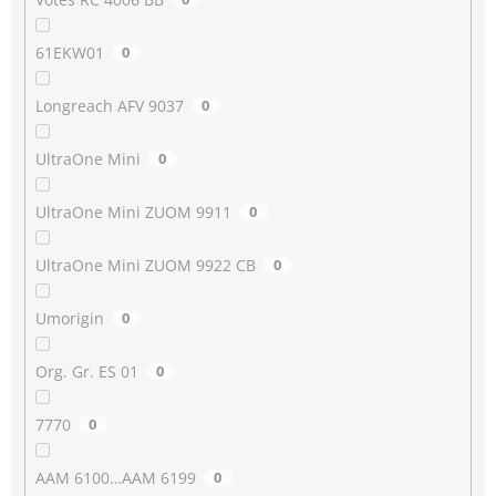
61EKW01
0
Longreach AFV 9037
0
UltraOne Mini
0
UltraOne Mini ZUOM 9911
0
UltraOne Mini ZUOM 9922 CB
0
Umorigin
0
Org. Gr. ES 01
0
7770
0
AAM 6100…AAM 6199
0