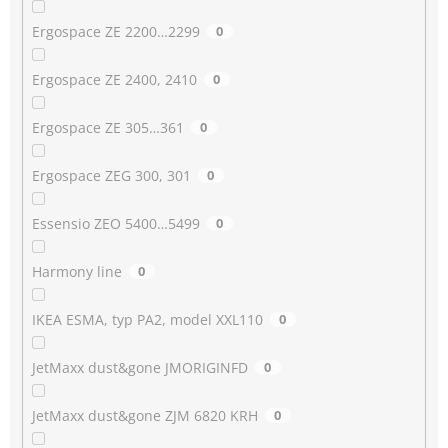
Ergospace ZE 2200…2299
0
Ergospace ZE 2400, 2410
0
Ergospace ZE 305…361
0
Ergospace ZEG 300, 301
0
Essensio ZEO 5400…5499
0
Harmony line
0
IKEA ESMA, typ PA2, model XXL110
0
JetMaxx dust&gone JMORIGINFD
0
JetMaxx dust&gone ZJM 6820 KRH
0