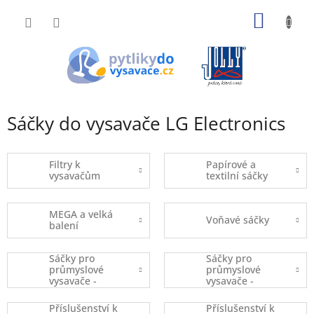
Přejít
NÁKUP
na
obsah
KOŠÍK
Sáčky do vysavače LG Electronics
Filtry k
Papírové a
vysavačům
textilní sáčky
MEGA a velká
Voňavé sáčky
balení
Sáčky pro
Sáčky pro
průmyslové
průmyslové
vysavače -
vysavače -
kusový prodej
balené
Příslušenství k
Příslušenství k