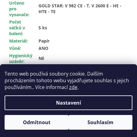
Určeno
GOLD STAR: V 982 CE - T, V 2600 E - HE -
pro
HTE - TE
vysavače
:
Počet
sáčků v
5 ks
balení
:
Materiál
:
Papír
Vůně
:
ANO
Hygienický
NE
uzávěr
:
Filtr
:
NE
Tento web používá soubory cookie. Dalším
procházením tohoto webu vyjadřujete souhlas s jejich
Z
používáním.. Více informací
zde
.
á
Vytvořil Shoptet
p
Nastavení
a
t
Copyright 2026
Pytlikydovysavace.cz
. Všechna práva
í
Odmítnout
Souhlasím
vyhrazena.