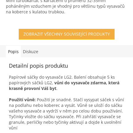
Mini turbokartáč s kartáčemi o průměru 32-35mm
z
poháněným vzduchem je vhodný pro většinu typů vysavačů
5
na koberce s kulatou trubkou.
hvězdiček.
ZOBRAZIT VŠECHNY SOUVISEJÍCÍ PRODUKTY
Popis
Diskuze
Detailní popis produktu
Papírové sáčky do vysavače LG2. Balení obsahuje 5 ks
papírových sáčků LG2,
vůni do vysavače zdarma, která
krasně provoní Váš byt
.
Použití vůně:
Použití je snadné. Stačí vysypat sáček s vůní
na podlahu nebo koberec a vysát. Vůně se uloží do sáčku
vašeho vysavače a vydrží v něm po celou dobu používání.
Tyčinky vložte do sáčku vysavače. Při zahřátí vysavače se
granule, perličky nebo tyčinky aktivují a dojde k uvolnění
vůní