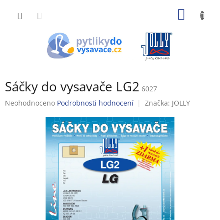
Přejít
NÁKUP
na
obsah
KOŠÍK
Sáčky do vysavače LG2
6027
Průměrné
Neohodnoceno
Podrobnosti hodnocení
Značka:
JOLLY
hodnocení
produktu
je
0,0
z
5
hvězdiček.