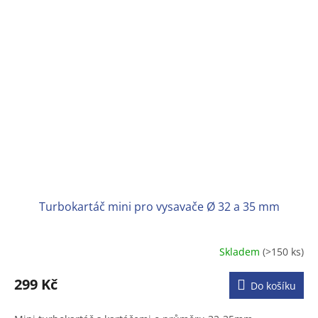
Turbokartáč mini pro vysavače Ø 32 a 35 mm
Skladem
(>150 ks)
Průměrné
hodnocení
produktu
299 Kč
Do košíku
je
4,3