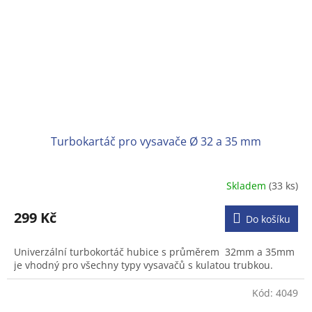
Turbokartáč pro vysavače Ø 32 a 35 mm
Skladem
(33 ks)
Průměrné
hodnocení
produktu
299 Kč
Do košíku
je
3,1
Univerzální turbokortáč hubice s průměrem 32mm a 35mm
z
je vhodný pro všechny typy vysavačů s kulatou trubkou.
5
hvězdiček.
Kód:
4049