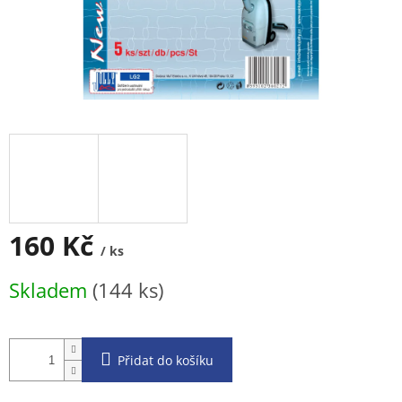
160 Kč
/ ks
Měrná
Skladem
(144 ks)
cena:
Přidat do košíku