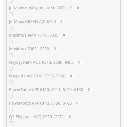
JetMaxx dust&gone AJM 68FD1…9
0
JetMaxx GREEN AJG 6700
0
Maximus AMX 7010…7035
0
Maximux 2000...2200
0
Oxy3system AOS 9310, 9330, 9352
0
Oxygen+ AO 7320, 7335, 7350
0
PowerForce APF 6110, 6111, 6120, 6130
0
PowerForce APF 6140, 6150, 6160
0
QS Elégance AVQ 2220…2271
0