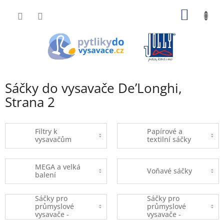
Přejít
NÁKUP
na
obsah
KOŠÍK
Sáčky do vysavače De’Longhi
,
Strana 2
Filtry k
Papírové a
vysavačům
textilní sáčky
MEGA a velká
Voňavé sáčky
balení
Sáčky pro
Sáčky pro
průmyslové
průmyslové
vysavače -
vysavače -
kusový prodej
balené