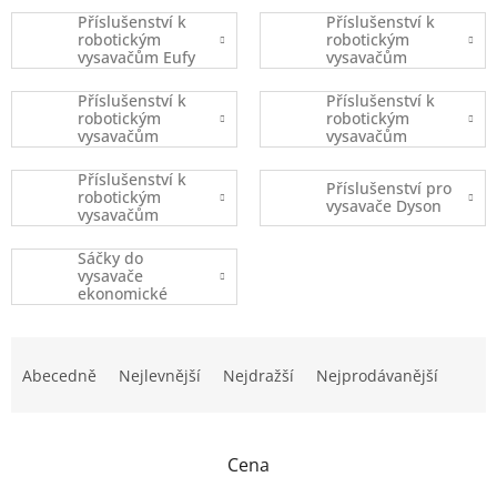
Příslušenství k
Příslušenství k
robotickým
robotickým
vysavačům Eufy
vysavačům
Robovac
iRobot
Příslušenství k
Příslušenství k
robotickým
robotickým
vysavačům
vysavačům
Xiaomi
Ecovacs
Příslušenství k
Příslušenství pro
robotickým
vysavače Dyson
vysavačům
(ostatní značky)
Sáčky do
vysavače
ekonomické
balení
Ř
a
Abecedně
Nejlevnější
Nejdražší
Nejprodávanější
z
e
n
Cena
í
p