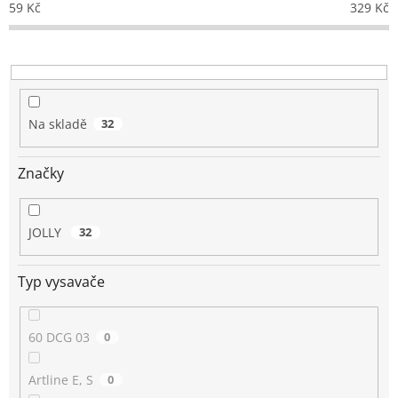
59
Kč
329
Kč
r
o
d
u
k
t
Na skladě
32
ů
Značky
JOLLY
32
Typ vysavače
60 DCG 03
0
Artline E, S
0