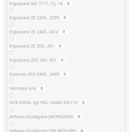
Ergospace XXL TT11, 12, 14
0
Ergospace ZE 2200…2299
0
Ergospace ZE 2400, 2410
0
Ergospace ZE 305…361
0
Ergospace ZEG 300, 301
0
Essensio ZEO 5400…5499
0
Harmony line
0
IKEA ESMA, typ PA2, model XXL110
0
JetMaxx dust&gone JMORIGINFD
0
JetMaxx dust&gone ZJM 6820 KRH
0