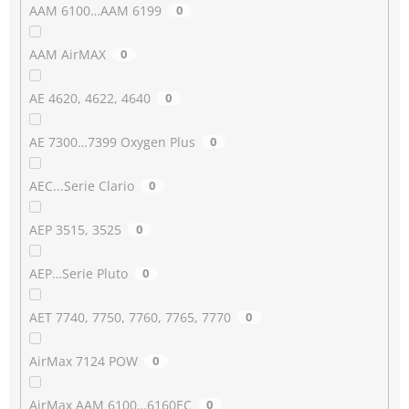
AAM 6100…AAM 6199
0
AAM AirMAX
0
AE 4620, 4622, 4640
0
AE 7300…7399 Oxygen Plus
0
AEC...Serie Clario
0
AEP 3515, 3525
0
AEP…Serie Pluto
0
AET 7740, 7750, 7760, 7765, 7770
0
AirMax 7124 POW
0
AirMax AAM 6100…6160EC
0