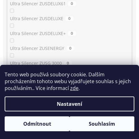
Ultra Silencer ZUSDELUX61
0
Ultra Silencer ZUSDELUXE
0
Ultra Silencer ZUSDELUXE+
0
Ultra Silencer ZUSENERGY
0
Ultra Silencer ZUSG 3000
0
Tento web používá soubory cookie. Dalším
Ultra Silencer ZUSG 3900…3990
0
procházením tohoto webu vyjadřujete souhlas s jejich
používáním.. Více informací
zde
.
Ultra Silencer ZUSG 4061
0
Nastavení
Ultra Silencer ZUSGREEN
0
Ultra Silencer ZUSGREEN+
0
Odmítnout
Souhlasím
Ultra Silencer ZUSORIGDB+
0