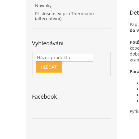
Novinky
Det
Příslušenství pro Thermomix
(alternativní)
Papí
do v
Použ
Vyhledávání
kobe
dobu
gran
HLEDAT
Para
Facebook
Pytl