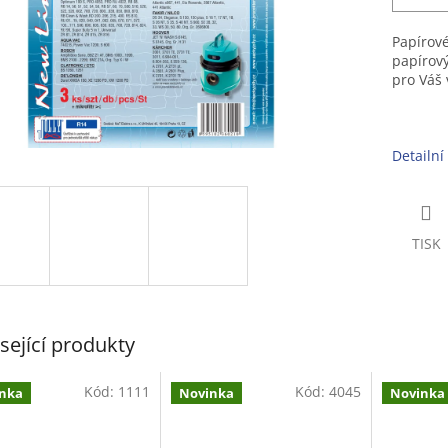
Papírové
papírov
pro Váš 
Detailní
TISK
sející produkty
Kód:
1111
Kód:
4045
nka
Novinka
Novinka