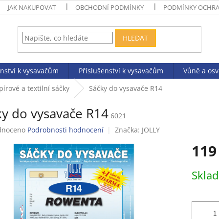
JAK NAKUPOVAT
OBCHODNÍ PODMÍNKY
PODMÍNKY OCHRA
HLEDAT
enství k vysavačům
Příslušenství k vysavačům
Vůně a os
pírové a textilní sáčky
Sáčky do vysavače R14
ky do vysavače R14
6021
né
dnoceno
Podrobnosti hodnocení
Značka:
JOLLY
ení
119
tu
Měrná
Skla
cena:
ek.