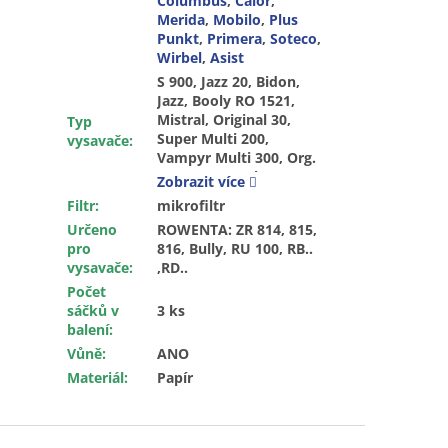
Columbus
,
Calor
,
Merida
,
Mobilo
,
Plus
Punkt
,
Primera
,
Soteco
,
Wirbel
,
Asist
S 900, Jazz 20, Bidon, Jazz, Booly RO 1521, Mistral, Original 30, Super Multi 200, Vampyr Multi 300, Org. Gr. 30, Aqua Clean AC 200, Aquadry, Bidone, 600, 610, 612, 615, 620, 7003, 7303, 7402 B, 7403, 7413, 7506, 770, 790, 8500, 8502, 8503, 9003, 905, 905.33, 905.34, Extra 300, Extra 302, Power Vac 1200, S 600, 610, 612, 620, 790, Super 30, Super 40, Synchro 30, Synchro 40, Synchro 905, Synchro S 600, 610, 612, 790, X 600, Hobbyvac, Jazz AS 20, BS 981 CB, BSS 982 CB, Amphibixx Serie, Aqua Clean, BBZ 21 A, BBZ 21 AF, BMZ 21A, Org. Typ X / W, Duo 4680, BS 1261, ST 12 staré č. 20511230, XWDA 150, Darel XWDA 150, XE 1200 PD, XE 1200 XW, XW 1200 PD, AS 1250, 1250 N, AS 1400, 1400 Inox, HPS 1300, 1300 Inox, INOX 1250, Aqua CZ 23100, Z 555, 0441 Atlantic, 2867 Atlantic, 3867 Atlantic, Atlantic x867, 441, 0404, 0405, Eta Rowenta, 2606805, 3009805, DS 34, Elegance, IC 215, IC 315, S 130, 130 plus, S 16 T, 17 NT, 18, S 25, S 26 NT, S 30 NT, S 35, S 40 NT, SE 28, 32, 33, Seau 15L, Seau 20L, Seau 30L, WS 30, 50, 80, Org. Gr. 2606806, Lavorwash GB18, GBX, Lavorwash GBX 32, GE18, Lavorwash Genio, Genio Inox, Lavorwash GN 18, 32, Lavorwash GNX 22, 32, Lavorwash Nilo, Lavorwash NTS 20, 30, NTS 3000, Top Craft NT 0506, 4198.3, Brico 220 P/X, 230 P/X, 250, Lavamatic TE/TI, Wizard, WDE 1000, Bidlone 1640, Bidlone 2046,
Typ
vysavače
:
Zobrazit více
Filtr
:
mikrofiltr
Určeno
ROWENTA: ZR 814, 815,
pro
816, Bully, RU 100, RB..
vysavače
:
,RD..
Počet
sáčků v
3 ks
balení
:
Vůně
:
ANO
Materiál
:
Papír