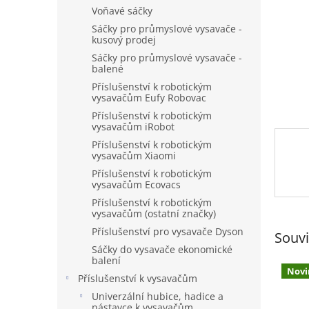
n
Voňavé sáčky
e
Sáčky pro průmyslové vysavače -
l
kusový prodej
Sáčky pro průmyslové vysavače -
balené
Příslušenství k robotickým
vysavačům Eufy Robovac
Příslušenství k robotickým
vysavačům iRobot
Příslušenství k robotickým
vysavačům Xiaomi
Příslušenství k robotickým
vysavačům Ecovacs
Příslušenství k robotickým
vysavačům (ostatní značky)
Příslušenství pro vysavače Dyson
Souvi
Sáčky do vysavače ekonomické
balení
Novi
Příslušenství k vysavačům
Univerzální hubice, hadice a
nástavce k vysavačům