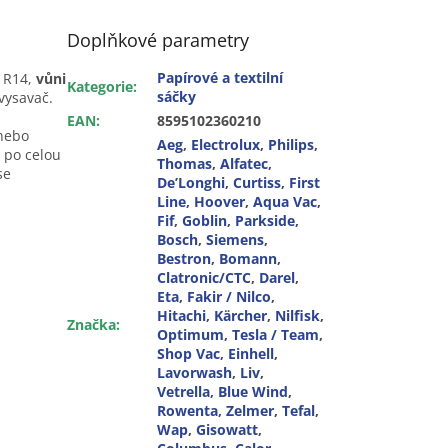
Doplňkové parametry
Papírové a textilní
ů R14,
vůni
Kategorie
:
sáčky
 vysavač.
EAN
:
8595102360210
 nebo
Aeg
,
Electrolux
,
Philips
,
 po celou
Thomas
,
Alfatec
,
se
De’Longhi
,
Curtiss
,
First
Line
,
Hoover
,
Aqua Vac
,
Fif
,
Goblin
,
Parkside
,
Bosch
,
Siemens
,
Bestron
,
Bomann
,
Clatronic/CTC
,
Darel
,
Eta
,
Fakir / Nilco
,
Hitachi
,
Kärcher
,
Nilfisk
,
Značka
:
Optimum
,
Tesla / Team
,
Shop Vac
,
Einhell
,
Lavorwash
,
Liv
,
Vetrella
,
Blue Wind
,
Rowenta
,
Zelmer
,
Tefal
,
Wap
,
Gisowatt
,