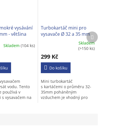
mokré vysávání
Turbokartáč mini pro
mm - většina
vysavače Ø 32 a 35 mm
Další
produkt
 vysavačů
Skladem
Skladem
(104 ks)
Průměrné
(>150 ks)
í
hodnocení
299 Kč
produktu
je
šíku
4,3
Do košíku
z
5
 vysavačem
Mini turbokartáč
.
hvězdiček.
sát vodu. Tento
s kartáčemi o průměru 32-
e používá v
35mm poháněným
 s vysavačem na
vzduchem je vhodný pro
ávání. Dokáže
většinu typů vysavačů na
át kapaliny (např.
koberce s kulatou trubkou.
inavou vodu a