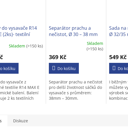
y do vysavače R14
Separátor prachu a
Sada na 
 (2ks)- textilní
nečistot, Ø 30 – 38 mm
Ø 32/35 
běžných
Skladem
Skladem
(>150 ks)
Průměrné
Průměrné
(>150 ks)
hodnocení
hodnocen
č
369 Kč
549 Kč
produktu
produktu
je
je
o košíku
3,6
Do košíku
3,2
Do ko
z
z
5
5
 do vysavače z
Separátor prachu a nečistot
I běžným
hvězdiček.
hvězdiček
né textilie R14 MAX E
pro delší životnost sáčků do
můžete vy
mické balení. Balení
vysavače s průměrem:
výrobek s
je 2 ks textilních
38mm – 30mm.
kombinaci
 Jolly R14 MAX pro Váš
suché vys
ač.
rychle vys
nápoje,šp
moč...
s
Diskuze