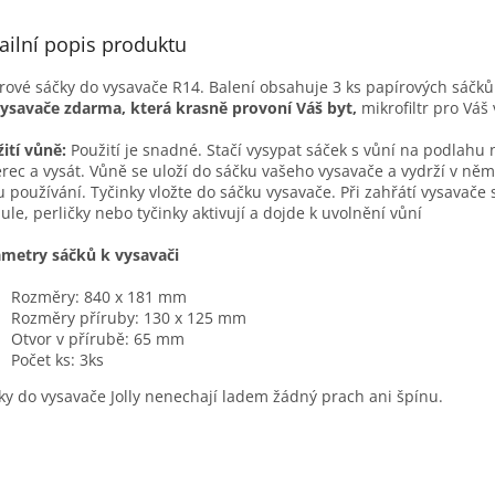
ailní popis produktu
rové sáčky do vysavače R14. Balení obsahuje 3 ks papírových sáčk
ysavače zdarma, která krasně provoní Váš byt,
mikrofiltr pro Váš
ití vůně:
Použití je snadné. Stačí vysypat sáček s vůní na podlahu
rec a vysát. Vůně se uloží do sáčku vašeho vysavače a vydrží v něm
 používání. Tyčinky vložte do sáčku vysavače. Při zahřátí vysavače 
ule, perličky nebo tyčinky aktivují a dojde k uvolnění vůní
metry sáčků k vysavači
Rozměry: 840 x 181 mm
Rozměry příruby: 130 x 125 mm
Otvor v přírubě: 65 mm
Počet ks: 3ks
íky do vysavače Jolly nenechají ladem žádný prach ani špínu.