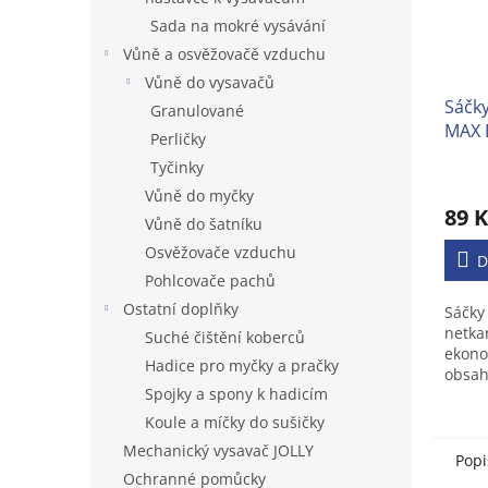
Sada na mokré vysávání
Vůně a osvěžovačě vzduchu
Vůně do vysavačů
Sáčk
Granulované
MAX E
Perličky
Tyčinky
Vůně do myčky
89 K
Vůně do šatníku
Osvěžovače vzduchu
D
Pohlcovače pachů
Ostatní doplňky
Sáčky
netka
Suché čištění koberců
ekono
Hadice pro myčky a pračky
obsahu
Spojky a spony k hadicím
sáčků
vysav
Koule a míčky do sušičky
Mechanický vysavač JOLLY
Popi
Ochranné pomůcky