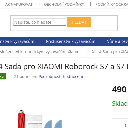
JAK NAKUPOVAT
OBCHODNÍ PODMÍNKY
PODMÍNKY OCHRA
HLEDAT
enství k vysavačům
Příslušenství k vysavačům
Vůně a os
íslušenství k robotickým vysavačům Xiaomi
XI - 4 Sada pro XI
 4 Sada pro XIAOMI Roborock S7 a S7 
Průměrné
2 hodnocení
Podrobnosti hodnocení
ka
hodnocení
490
produktu
je
5,0
Měrná
Skla
z
cena:
5
hvězdiček.