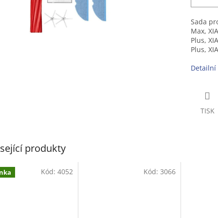
Sada pr
Max, XI
Plus, X
Plus, XI
Detailní
TISK
sející produkty
Kód:
4052
Kód:
3066
nka