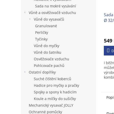
Sada na mokré vysávání
Vůně a osvěžovačě vzduchu
Sada
Vůně do vysavačů
Ø 32/
běžn
Granulované
Prům
Perličky
hodno
Tyčinky
549
produ
Vůně do myčky
je
3,2
D
Vůně do šatníku
z
Osvěžovače vzduchu
5
I běž
hvězd
Pohlcovače pachů
můžet
Ostatní doplňky
výrob
kombi
Suché čištění koberců
suché
Hadice pro myčky a pračky
rychle
nápoj
Spojky a spony k hadicím
moč...
Popi
Koule a míčky do sušičky
Mechanický vysavač JOLLY
Ochranné pomůcky