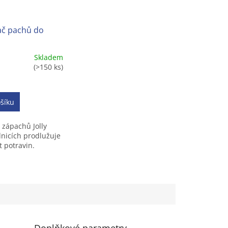
ač pachů do
Skladem
(>150 ks)
í
šíku
 zápachů Jolly
.
dnicích prodlužuje
t potravin.