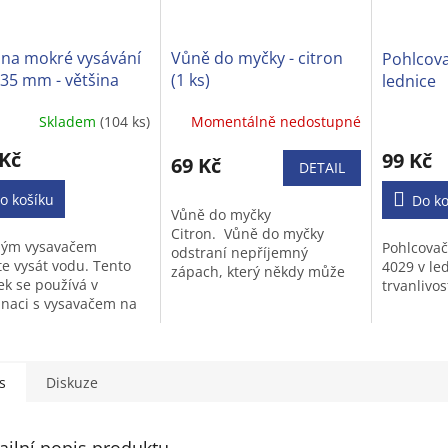
 na mokré vysávání
Vůně do myčky - citron
Pohlcov
35 mm - většina
(1 ks)
lednice
ých vysavačů
Skladem
(104 ks)
Momentálně nedostupné
ěrné
Průměrné
cení
hodnocen
 Kč
99 Kč
ktu
69 Kč
produktu
DETAIL
je
o košíku
5,0
Do ko
Vůně do myčky
z
Citron. Vůně do myčky
5
ným vysavačem
Pohlcovač
odstraní nepříjemný
iček.
hvězdiček
e vysát vodu. Tento
4029 v le
zápach, který někdy může
ek se používá v
trvanlivos
po mycím cyklu v myčce
naci s vysavačem na
přetrvat díky potravinám, v
 vysávání. Dokáže
myčce zůstává jen lehká
 vysát kapaliny (např.
příjemná...
e,špinavou vodu a
s
Diskuze