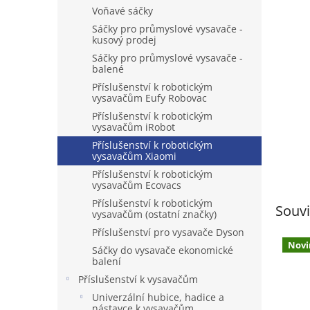
n
Voňavé sáčky
e
Sáčky pro průmyslové vysavače -
l
kusový prodej
Sáčky pro průmyslové vysavače -
balené
Příslušenství k robotickým
vysavačům Eufy Robovac
Příslušenství k robotickým
vysavačům iRobot
Příslušenství k robotickým
vysavačům Xiaomi
Příslušenství k robotickým
vysavačům Ecovacs
Příslušenství k robotickým
Souvi
vysavačům (ostatní značky)
Příslušenství pro vysavače Dyson
Novi
Sáčky do vysavače ekonomické
balení
Příslušenství k vysavačům
Univerzální hubice, hadice a
nástavce k vysavačům