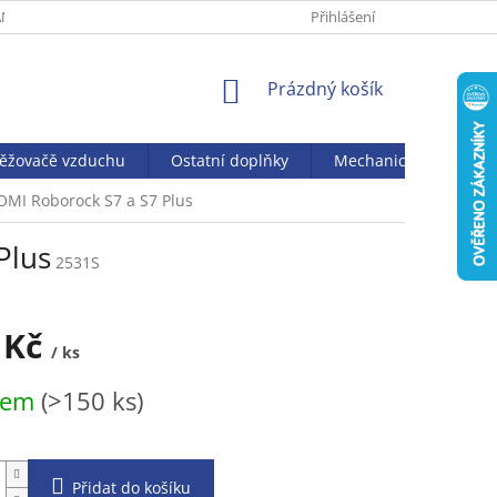
NY OSOBNÍCH ÚDAJŮ
Přihlášení
NÁKUPNÍ
Prázdný košík
KOŠÍK
věžovačě vzduchu
Ostatní doplňky
Mechanický vysavač J
AOMI Roborock S7 a S7 Plus
Plus
2531S
 Kč
/ ks
dem
(>150 ks)
Přidat do košíku