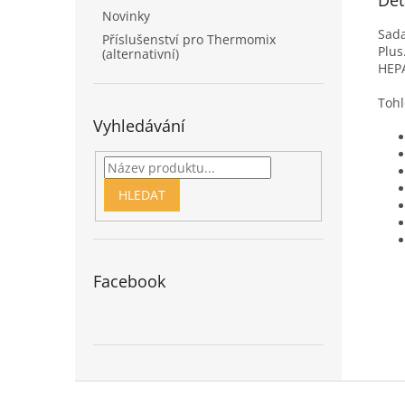
Det
Novinky
Sada
Příslušenství pro Thermomix
Plus
(alternativní)
HEPA
Tohl
Vyhledávání
HLEDAT
Facebook
Z