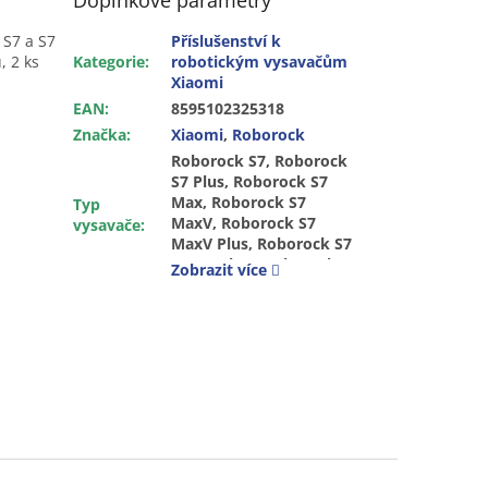
Doplňkové parametry
 S7 a S7
Příslušenství k
, 2 ks
Kategorie
:
robotickým vysavačům
Xiaomi
EAN
:
8595102325318
Značka
:
Xiaomi
,
Roborock
Roborock S7, Roborock
S7 Plus, Roborock S7
Max, Roborock S7
Typ
MaxV, Roborock S7
vysavače
:
MaxV Plus, Roborock S7
MaxV Ultra, Roborock
Zobrazit více
T7S Plus