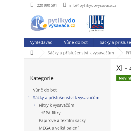
Přejít
220 990 591
info@pytlikydovysavace.cz
na
obsah
Vyhledávač
Vůně do bot
Sáčky a přísluš
Domů
Sáčky a příslušenství k vysavačům
Př
P
XI -
o
Přeskočit
s
Kategorie
kategorie
Novin
t
r
Vůně do bot
a
Sáčky a příslušenství k vysavačům
n
Filtry k vysavačům
n
í
HEPA filtry
p
Papírové a textilní sáčky
a
MEGA a velká balení