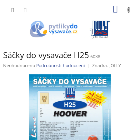
Přejít
NÁKUP
na
obsah
KOŠÍK
Sáčky do vysavače H25
6038
Průměrné
Neohodnoceno
Podrobnosti hodnocení
Značka:
JOLLY
hodnocení
produktu
je
0,0
z
5
hvězdiček.