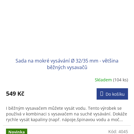
Sada na mokré vysávání Ø 32/35 mm - většina
běžných vysavačů
Skladem
(104 ks)
Průměrné
hodnocení
produktu
549 Kč
Do košíku
je
3,2
I běžným vysavačem můžete vysát vodu. Tento výrobek se
z
používá v kombinaci s vysavačem na suché vysávání. Dokáže
5
rychle vysát kapaliny (např. nápoje,špinavou vodu a moč...
hvězdiček.
Kód:
4045
Novinka