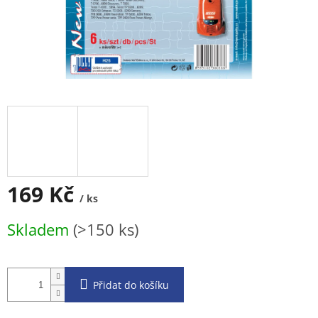
169 Kč
/ ks
Měrná
Skladem
(>150 ks)
cena:
Přidat do košíku