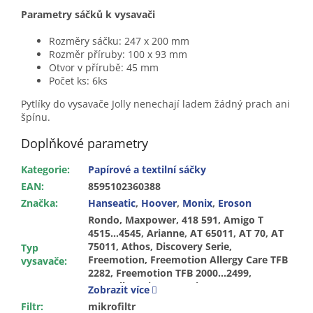
Parametry sáčků k vysavači
Rozměry sáčku: 247 x 200 mm
Rozměr příruby: 100 x 93 mm
Otvor v přírubě: 45 mm
Počet ks: 6ks
Pytlíky do vysavače Jolly nenechají ladem žádný prach ani
špínu.
Doplňkové parametry
Kategorie
:
Papírové a textilní sáčky
EAN
:
8595102360388
Značka
:
Hanseatic
,
Hoover
,
Monix
,
Eroson
Rondo, Maxpower, 418 591, Amigo T
4515…4545, Arianne, AT 65011, AT 70, AT
75011, Athos, Discovery Serie,
Typ
Freemotion, Freemotion Allergy Care TFB
vysavače
:
2282, Freemotion TFB 2000…2499,
Hypoallegenic 1500, Micro Power 1000,
Zobrazit více
1500, Micro Power SC 100… SC 155, Micro
Filtr
:
mikrofiltr
Space SCT 30…SCT 48, Microspace /