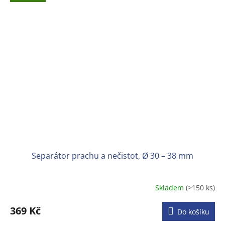
Separátor prachu a nečistot, Ø 30 – 38 mm
Skladem
(>150 ks)
Průměrné
hodnocení
produktu
369 Kč
Do košíku
je