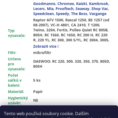
Goodmanns
,
Chromex
,
Kaiski
,
Kambrook
,
Lecerc
,
Mia
,
Prooftech
,
Seaway
,
Shop Vac
,
Speedclean, Speedy
,
The Boss
,
Vacgange
Raptor AFV 1500, Rascal 1250, BS 1257 (od 08-2007), VC-H 4801, CA 2410, T 1200, Twino, 3204, Fortis, Polleo Quiet RC 805B, 805H, RC 1560, RC 1650, RC 200 H, RC 220 R, 220 YL, RC 300, 300 S/YL, RC 3004, 3005, 3006 B,S, RC 3011, 3500, RC 305, 320, 330, 350, 360, 370, 371, RC 3203, 3204, 3205, 3306, RC 3704, 3705, RC 3714, RC 400, RC 4005, 4006, 4008, RC 410, RC 470, 480, RC 500, RC 6005, RC 700, RC 7003, 7004 B, 7005 S, 7006 B, RC 800, RC 8002, RC 805 H, RC 850, RC 909.S, RCG 100C, 110R, RCL 381 LD, RCL 381 M, RCL 3816, RCN 350, RCN 400, RCN 500, SB 200, SB 70, 80, Org. Gr. SB 70, 80, 200, 1300, 150, BSS Max Mobil 1600 Duo, XTD 3070E, 3071E, XTD 3080E/ET, 3081E, XTD 3095E, 3096E, AD 1200 E, E 1200, DT 1200, DO 7257, SL 204, Dolphin Plus Serie, Dolphin Plus U 5002, Dolphin Plus U 5003, The Boss Z-4105, Z-4110, The Boss Z-4115, VC 400, VCE 2005 Eolia, VCE 371, 380, 390, DIV 102, EVC 450, 459, FA 5501, AP 25, AP 26, CH 105E, 1400 EM, 4701, 4702, Aspen, FAM 403, 405, 410, 415, FAM 470, 479, 489, Advantage, Typ E - Hygiene Bag, Typ F - Hygiene Bag, VCC 3650 Bodyguard, VCC 5650 Bodyguard, 296 009, 343 478, 387 294, 474 477, 537 607, Dust Master 2000, VC-H 5001E, VC-H 5003E, Compact 1200, Compactronic 288, 291, 294, Compactronic 295, 296, CH 255, CH 264, CH 287, 288, 291, 294, 295, 296, KE 773, 774, 776, 777, VC 9, KVC 1200, 1300, 1500, CJ 032, JLP 1000 W, PT 868, 409/502, 409/623, BS 5612 Clean Master, New Olimic, GM 60, FC 8348, 1600, CT 218, PC 3801, 3802,
Typ
vysavače
:
Zobrazit více
Filtr
:
mikrofiltr
Určeno
DAEWOO: RC 220, 300, 320, 350, 370, 805D,
pro
805H
vysavače
:
Počet
sáčků v
5 ks
balení
:
Materiál
:
Papír
Hygienický
NE
uzávěr
:
Vůně
:
ANO
Tento web používá soubory cookie. Dalším