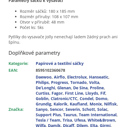
Parametry sáčků k vysavači
Rozměr sáčků: 180 x 185 mm
Rozměr příruby: 108 x 107 mm
Otvor v přírubě: 48 mm
Počet ks: 5ks
Pytlíky do vysavače Jolly nenechají ladem žádný prach ani
špínu.
Doplňkové parametry
Kategorie
:
Papírové a textilní sáčky
EAN
:
8595102360678
Daewoo
,
Airflo
,
Electrolux
,
Hanseatic
,
Philips
,
Progress
,
Tornado
,
Volta
,
De’Longhi
,
Glenan
,
De Sina
,
Proline
,
Curtiss
,
Fagor
,
First Line
,
Lloyds
,
Fif
,
Goblin
,
Clatronic/CTC
,
Condel
,
Domo
,
Grundig
,
Kalorik
,
Kaufland
,
Monix
,
Nilfisk
,
Značka
:
Sanyo
,
Sencor
,
Severin
,
Schott
,
Solac
,
Support Plus
,
Taurus
,
Team International
,
Tesla / Team
,
Trisa
,
Ufesa
,
White&Brown
,
Wilfa
,
Damik
,
Dicaff
,
Dilem
,
Elta
,
Girmi
,