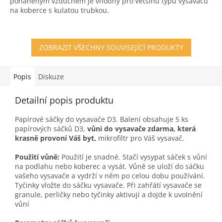
poháněným vzduchem je vhodný pro většinu typů vysavačů
5
na koberce s kulatou trubkou.
hvězdiček.
ZOBRAZIT VŠECHNY SOUVISEJÍCÍ PRODUKTY
Popis
Diskuze
Detailní popis produktu
Papírové sáčky do vysavače D3. Balení obsahuje 5 ks
papírových sáčků D3,
vůni do vysavače zdarma, která
krasně provoní Váš byt,
mikrofiltr pro Váš vysavač.
Použití vůně:
Použití je snadné. Stačí vysypat sáček s vůní
na podlahu nebo koberec a vysát. Vůně se uloží do sáčku
vašeho vysavače a vydrží v něm po celou dobu používání.
Tyčinky vložte do sáčku vysavače. Při zahřátí vysavače se
granule, perličky nebo tyčinky aktivují a dojde k uvolnění
vůní