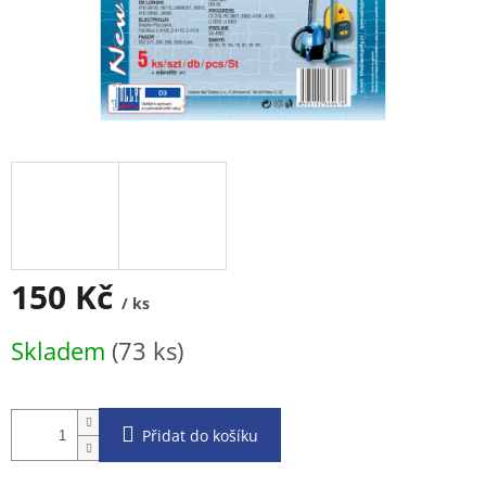
150 Kč
/ ks
Měrná
Skladem
(73 ks)
cena:
Přidat do košíku