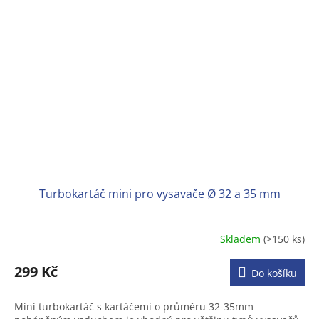
Turbokartáč mini pro vysavače Ø 32 a 35 mm
Skladem
(>150 ks)
Průměrné
hodnocení
produktu
299 Kč
Do košíku
je
4,3
Mini turbokartáč s kartáčemi o průměru 32-35mm
z