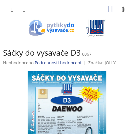
Přejít
NÁKUP
na
obsah
KOŠÍK
Sáčky do vysavače D3
6067
Průměrné
Neohodnoceno
Podrobnosti hodnocení
Značka:
JOLLY
hodnocení
produktu
je
0,0
z
5
hvězdiček.