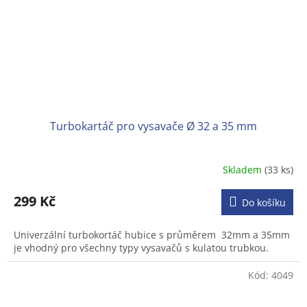
Turbokartáč pro vysavače Ø 32 a 35 mm
Skladem
(33 ks)
Průměrné
hodnocení
produktu
299 Kč
Do košíku
je
3,1
Univerzální turbokortáč hubice s průměrem 32mm a 35mm
z
je vhodný pro všechny typy vysavačů s kulatou trubkou.
5
hvězdiček.
Kód:
4049