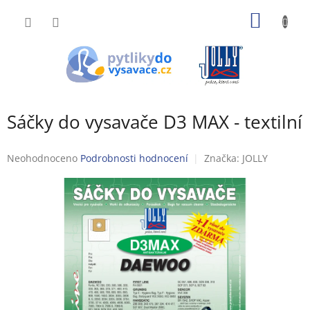
Přejít
NÁKUP
na
obsah
KOŠÍK
Sáčky do vysavače D3 MAX - textilní
Průměrné
Neohodnoceno
Podrobnosti hodnocení
Značka:
JOLLY
hodnocení
produktu
je
0,0
z
5
hvězdiček.