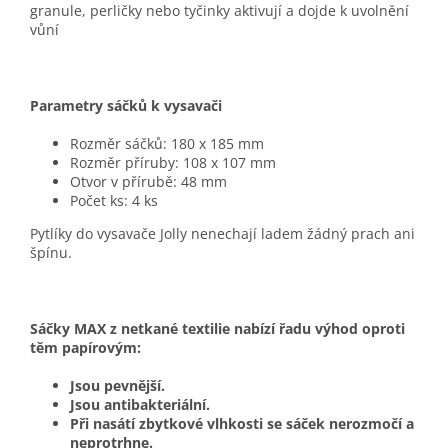
granule, perličky nebo tyčinky aktivují a dojde k uvolnění
vůní
Parametry sáčků k vysavači
Rozměr sáčků: 180 x 185 mm
Rozměr příruby: 108 x 107 mm
Otvor v přírubě: 48 mm
Počet ks: 4 ks
Pytlíky do vysavače Jolly nenechají ladem žádný prach ani
špínu.
Sáčky MAX z netkané textilie nabízí řadu výhod oproti
těm papírovým:
Jsou pevnější.
Jsou antibakteriální.
Při nasátí zbytkové vlhkosti se sáček nerozmočí a
neprotrhne.