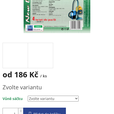
od
186 Kč
/ ks
Měrná
Zvolte variantu
cena:
Vůně sáčku