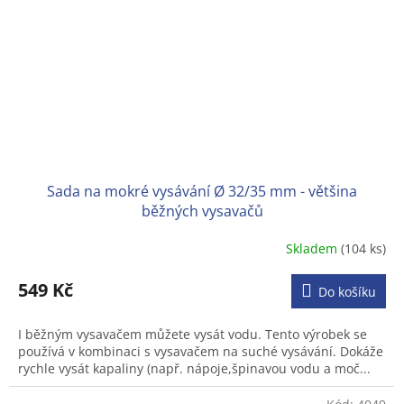
Sada na mokré vysávání Ø 32/35 mm - většina
běžných vysavačů
Skladem
(104 ks)
Průměrné
hodnocení
produktu
549 Kč
Do košíku
je
3,2
I běžným vysavačem můžete vysát vodu. Tento výrobek se
z
používá v kombinaci s vysavačem na suché vysávání. Dokáže
5
rychle vysát kapaliny (např. nápoje,špinavou vodu a moč...
hvězdiček.