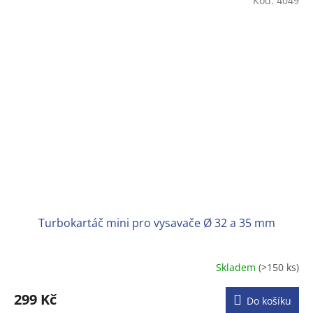
Kód:
4049
Turbokartáč mini pro vysavače Ø 32 a 35 mm
Skladem
(>150 ks)
Průměrné
hodnocení
produktu
299 Kč
Do košíku
je