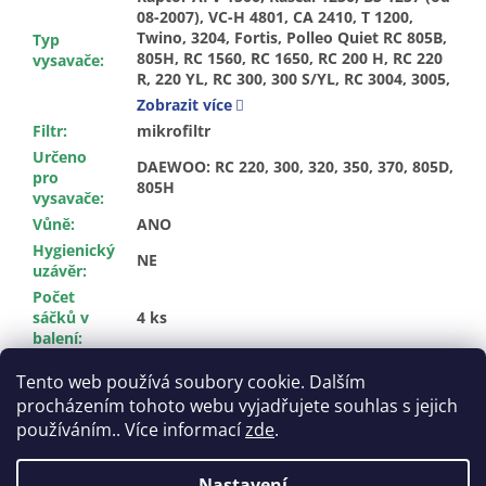
Typ
vysavače
:
Zobrazit více
Filtr
:
mikrofiltr
Určeno
DAEWOO: RC 220, 300, 320, 350, 370, 805D,
pro
805H
vysavače
:
Vůně
:
ANO
Hygienický
NE
uzávěr
:
Počet
sáčků v
4 ks
balení
:
Materiál
:
sáček z netkané textilie
Tento web používá soubory cookie. Dalším
procházením tohoto webu vyjadřujete souhlas s jejich
Z
používáním.. Více informací
zde
.
á
Vytvořil Shoptet
p
Nastavení