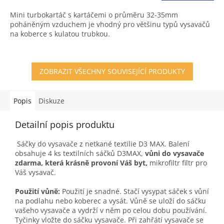
4,3
Mini turbokartáč s kartáčemi o průměru 32-35mm
z
poháněným vzduchem je vhodný pro většinu typů vysavačů
5
na koberce s kulatou trubkou.
hvězdiček.
ZOBRAZIT VŠECHNY SOUVISEJÍCÍ PRODUKTY
Popis
Diskuze
Detailní popis produktu
Sáčky do vysavače z netkané textilie D3 MAX. Balení
obsahuje 4 ks textilních sáčků D3MAX,
vůni do vysavače
zdarma, která krásně provoní Váš byt,
mikrofiltr filtr pro
Váš vysavač.
Použití vůně:
Použití je snadné. Stačí vysypat sáček s vůní
na podlahu nebo koberec a vysát. Vůně se uloží do sáčku
vašeho vysavače a vydrží v něm po celou dobu používání.
Tyčinky vložte do sáčku vysavače. Při zahřátí vysavače se