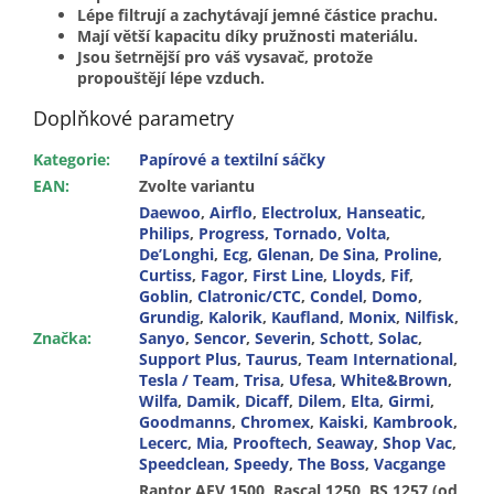
Lépe filtrují a zachytávají jemné částice prachu.
Mají větší kapacitu díky pružnosti materiálu.
Jsou šetrnější pro váš vysavač, protože
propouštějí lépe vzduch.
Doplňkové parametry
Kategorie
:
Papírové a textilní sáčky
EAN
:
Zvolte variantu
Daewoo
,
Airflo
,
Electrolux
,
Hanseatic
,
Philips
,
Progress
,
Tornado
,
Volta
,
De’Longhi
,
Ecg
,
Glenan
,
De Sina
,
Proline
,
Curtiss
,
Fagor
,
First Line
,
Lloyds
,
Fif
,
Goblin
,
Clatronic/CTC
,
Condel
,
Domo
,
Grundig
,
Kalorik
,
Kaufland
,
Monix
,
Nilfisk
,
Značka
:
Sanyo
,
Sencor
,
Severin
,
Schott
,
Solac
,
Support Plus
,
Taurus
,
Team International
,
Tesla / Team
,
Trisa
,
Ufesa
,
White&Brown
,
Wilfa
,
Damik
,
Dicaff
,
Dilem
,
Elta
,
Girmi
,
Goodmanns
,
Chromex
,
Kaiski
,
Kambrook
,
Lecerc
,
Mia
,
Prooftech
,
Seaway
,
Shop Vac
,
Speedclean, Speedy
,
The Boss
,
Vacgange
Raptor AFV 1500, Rascal 1250, BS 1257 (od 08-2007), VC-H 4801, CA 2410, T 1200, Twino, 3204, Fortis, Polleo Quiet RC 805B, 805H, RC 1560, RC 1650, RC 200 H, RC 220 R, 220 YL, RC 300, 300 S/YL, RC 3004, 3005, 3006 B,S, RC 3011, 3500, RC 305, 320, 330, 350, 360, 370, 371, RC 3203, 3204, 3205, 3306, RC 3704, 3705, RC 3714, RC 400, RC 4005, 4006, 4008, RC 410, RC 470, 480, RC 500, RC 6005, RC 700, RC 7003, 7004 B, 7005 S, 7006 B, RC 800, RC 8002, RC 805 H, RC 850, RC 909.S, RCG 100C, 110R, RCL 381 LD, RCL 381 M, RCL 3816, RCN 350, RCN 400, RCN 500, SB 200, SB 70, 80, Org. Gr. SB 70, 80, 200, 1300, 150, BSS Max Mobil 1600 Duo, XTD 3070E, 3071E, XTD 3080E/ET, 3081E, XTD 3095E, 3096E, AD 1200 E, E 1200, DT 1200, DO 7247 S, DO 7257, SL 204, VP 3143 P, VP 912, Dolphin Plus Serie, Dolphin Plus U 5002, Dolphin Plus U 5003, The Boss Z-4105, Z-4110, The Boss Z-4115, VC 400, VCE 2005 Eolia, VCE 371, 380, 390, DIV 102, EVC 450, 459, FA 5501, AP 25, AP 26, CH 105E, 1400 EM, 4701, 4702, Aspen, FAM 403, 405, 410, 415, FAM 470, 479, 489, Advantage, Typ E - Hygiene Bag, Typ F - Hygiene Bag, VCC 3650 Bodyguard, VCC 5650 Bodyguard, 296 009, 343 478, 387 294, 474 477, 537 607, Dust Master 2000, VC-H 5001E, VC-H 5003E, Compact 1200, Compactronic 288, 291, 294, Compactronic 295, 296, CH 255, CH 264, CH 287, 288, 291, 294, 295, 296, KE 773, 774, 776, 777, VC 9, KVC 1200, 1300, 1500, CJ 032, JLP 1000 W, PT 868, 409/502, 409/623, BS 5612 Clean Master, New Olimic, GM 60, FC 8348,