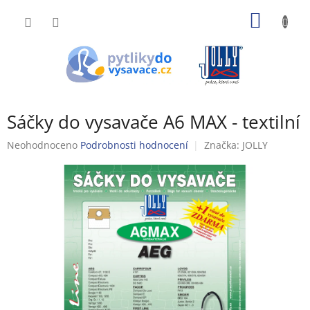
Přejít
NÁKUP
na
obsah
KOŠÍK
Sáčky do vysavače A6 MAX - textilní
Průměrné
Neohodnoceno
Podrobnosti hodnocení
Značka:
JOLLY
hodnocení
produktu
je
0,0
z
5
hvězdiček.