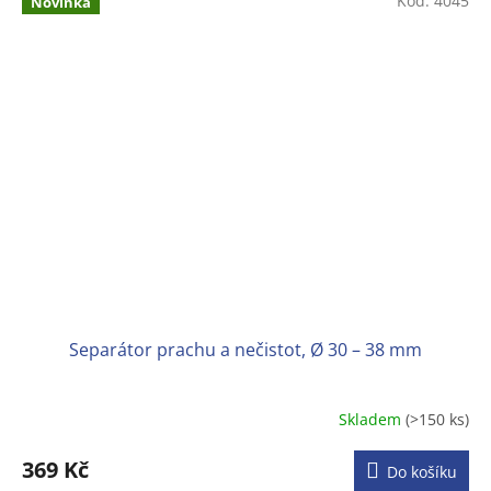
Kód:
4045
Novinka
Separátor prachu a nečistot, Ø 30 – 38 mm
Skladem
(>150 ks)
Průměrné
hodnocení
produktu
369 Kč
Do košíku
je