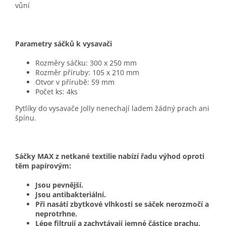
vůní
Parametry sáčků k vysavači
Rozměry sáčku: 300 x 250 mm
Rozměr příruby: 105 x 210 mm
Otvor v přírubě: 59 mm
Počet ks: 4ks
Pytlíky do vysavače Jolly nenechají ladem žádný prach ani
špínu.
Sáčky MAX z netkané textilie nabízí řadu výhod oproti
těm papírovým:
Jsou pevnější.
Jsou antibakteriální.
Při nasátí zbytkové vlhkosti se sáček nerozmočí a
neprotrhne.
Lépe filtrují a zachytávají jemné částice prachu.