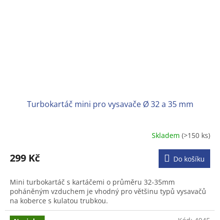
Turbokartáč mini pro vysavače Ø 32 a 35 mm
Skladem
(>150 ks)
Průměrné
hodnocení
produktu
299 Kč
Do košíku
je
4,3
Mini turbokartáč s kartáčemi o průměru 32-35mm
z
poháněným vzduchem je vhodný pro většinu typů vysavačů
5
na koberce s kulatou trubkou.
hvězdiček.