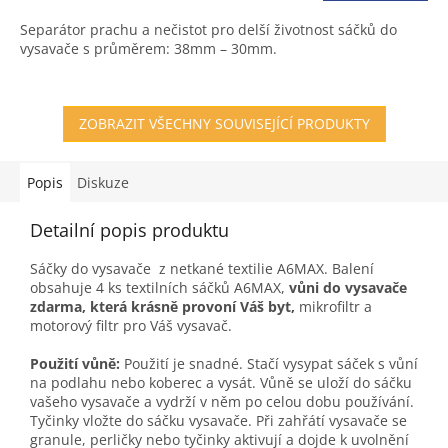
3,6
Separátor prachu a nečistot pro delší životnost sáčků do
z
vysavače s průměrem: 38mm – 30mm.
5
hvězdiček.
ZOBRAZIT VŠECHNY SOUVISEJÍCÍ PRODUKTY
Popis
Diskuze
Detailní popis produktu
Sáčky do vysavače z netkané textilie A6MAX. Balení
obsahuje 4 ks textilních sáčků A6MAX,
vůni do vysavače
zdarma, která krásně provoní Váš byt,
mikrofiltr a
motorový filtr pro Váš vysavač.
Použití vůně:
Použití je snadné. Stačí vysypat sáček s vůní
na podlahu nebo koberec a vysát. Vůně se uloží do sáčku
vašeho vysavače a vydrží v něm po celou dobu používání.
Tyčinky vložte do sáčku vysavače. Při zahřátí vysavače se
granule, perličky nebo tyčinky aktivují a dojde k uvolnění