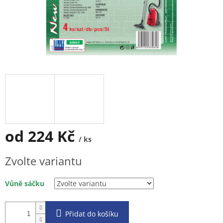
od
224 Kč
/ ks
Měrná
Zvolte variantu
cena:
Vůně sáčku
Přidat do košíku