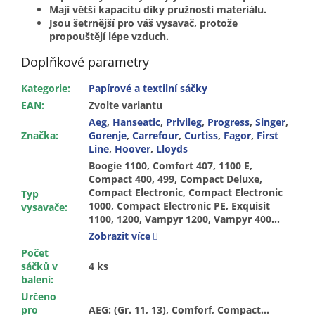
Mají větší kapacitu díky pružnosti materiálu.
Jsou šetrnější pro váš vysavač, protože
propouštějí lépe vzduch.
Doplňkové parametry
Kategorie
:
Papírové a textilní sáčky
EAN
:
Zvolte variantu
Aeg
,
Hanseatic
,
Privileg
,
Progress
,
Singer
,
Značka
:
Gorenje
,
Carrefour
,
Curtiss
,
Fagor
,
First
Line
,
Hoover
,
Lloyds
Boogie 1100, Comfort 407, 1100 E,
Compact 400, 499, Compact Deluxe,
Compact Electronic, Compact Electronic
Typ
1000, Compact Electronic PE, Exquisit
vysavače
:
1100, 1200, Vampyr 1200, Vampyr 400…
499, Vampyr Boogie 1100, Vampyr Carat
Zobrazit více
410, Vampyr Compact Deluxe, Vampyr
Počet
Compact Electronic PE, Vampyr Exquisit
sáčků v
4 ks
1100, 1200, Org. Gr. 11, 13, 4101, Ideal Line
balení
:
142, SE 5420, Compact De Luxe, Compact
Určeno
E, Compact EP, Vampyr 400…415, Vampyr
pro
AEG: (Gr. 11, 13), Comforf, Compact...
Boogie, 4101.0, 1400, 684 121, AE 18,