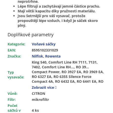
neprotrhne.
Lépe filtrují a zachytávají jemné částice prachu.
Mají větší kapacitu díky pružnosti materiálu.
Jsou šetrnější pro váš vysavač, protože
propouštějí lépe vzduch, i když je sáček skoro
plný.
Doplňkové parametry
Kategorie
:
Voňavé sáčky
EAN
:
8595102331029
Značka
:
Nilfisk
,
Rowenta
King 540, Comfort Line RH 7111, 7131,
7402, Comfort Line RH…, RO 39…
Compact Power, RO 3927 EA, RO 3969 EA,
Typ
RO 6327 EA, RO 6355 Silence Force
vysavače
:
Compact 4A, RO 6432 EA, RO 6441 EA, RO
6441 OA, RO 6443 EA, RO 6451 EA, RO
Zobrazit více
6455 EA, RO 6477 EA, RO 6477 OA, RO
Vůně
:
CITRON
6831 EA, RO 6886 EA, Silence Force 4A,
Filtr
:
mikrofiltr
Silence Force Extreme 4A Animal Care RO
6455 EA, Silence Force Extreme 4A Turbo
Počet
Animal Care RO 6477 EA, Silence Force
sáčků v
4 ks