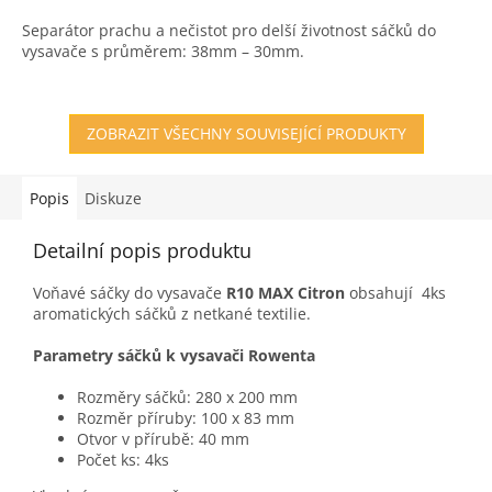
3,6
Separátor prachu a nečistot pro delší životnost sáčků do
z
vysavače s průměrem: 38mm – 30mm.
5
hvězdiček.
ZOBRAZIT VŠECHNY SOUVISEJÍCÍ PRODUKTY
Popis
Diskuze
Detailní popis produktu
Voňavé sáčky do vysavače
R10 MAX Citron
obsahují 4ks
aromatických sáčků z netkané textilie.
Parametry sáčků k vysavači Rowenta
Rozměry sáčků: 280 x 200 mm
Rozměr příruby: 100 x 83 mm
Otvor v přírubě: 40 mm
Počet ks: 4ks