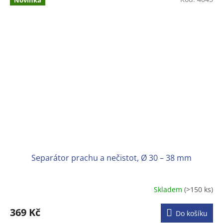
Novinka
Separátor prachu a nečistot, Ø 30 – 38 mm
Skladem
(>150 ks)
Průměrné
hodnocení
produktu
369 Kč
Do košíku
je