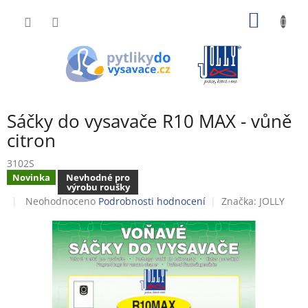
Přejít
NÁKUP
na
obsah
KOŠÍK
Sáčky do vysavače R10 MAX - vůně
citron
3102S
Novinka
Nevhodné pro
výrobu roušky
Průměrné
Neohodnoceno
Podrobnosti hodnocení
Značka:
JOLLY
hodnocení
produktu
je
0,0
z
5
hvězdiček.