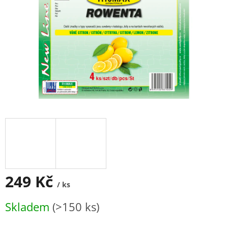
249 Kč
/ ks
Měrná
Skladem
(>150 ks)
cena: