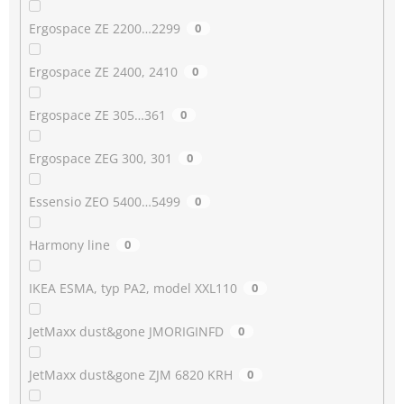
Ergospace ZE 2200…2299
0
Ergospace ZE 2400, 2410
0
Ergospace ZE 305…361
0
Ergospace ZEG 300, 301
0
Essensio ZEO 5400…5499
0
Harmony line
0
IKEA ESMA, typ PA2, model XXL110
0
JetMaxx dust&gone JMORIGINFD
0
JetMaxx dust&gone ZJM 6820 KRH
0