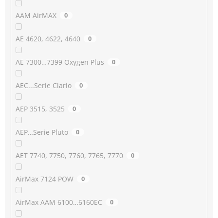
AAM AirMAX
0
AE 4620, 4622, 4640
0
AE 7300…7399 Oxygen Plus
0
AEC...Serie Clario
0
AEP 3515, 3525
0
AEP…Serie Pluto
0
AET 7740, 7750, 7760, 7765, 7770
0
AirMax 7124 POW
0
AirMax AAM 6100…6160EC
0