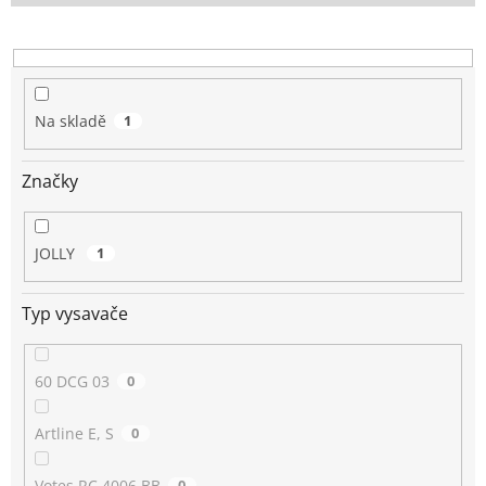
o
d
u
k
t
Na skladě
1
ů
Značky
JOLLY
1
Typ vysavače
60 DCG 03
0
Artline E, S
0
Votes RC 4006 BB
0