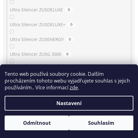
Ultra Silencer ZUSDELUXE
0
Ultra Silencer ZUSDELUXE+
0
Ultra Silencer ZUSENERGY
0
Ultra Silencer ZUSG 3000
0
Ultra Silencer ZUSG 3900…3990
0
Tento web používá soubory cookie. Dalším
procházením tohoto webu vyjadřujete souhlas s jejich
Ultra Silencer ZUSG 4061
0
používáním.. Více informací
zde
.
Ultra Silencer ZUSGREEN
0
Nastavení
Ultra Silencer ZUSGREEN+
0
Odmítnout
Souhlasím
Ultra Silencer ZUSORIGDB+
0