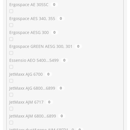
Ergospace AE 305SC
0
Ergospace AES 340, 355
0
Ergospace AESG 300
0
Ergospace GREEN AESG 300, 301
0
Essensio AEO 5400...5499
0
JetMaxx AJG 6700
0
JetMaxx AJG 6800…6899
0
JetMaxx AJM 6717
0
JetMaxx AJM 6800…6899
0
JetMaxx dust&gone AJM 68FD1…9
0