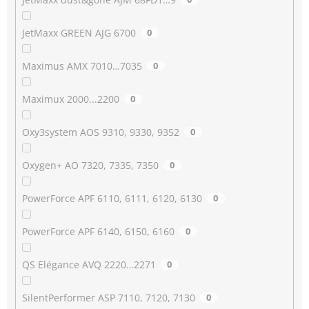
JetMaxx GREEN AJG 6700
0
Maximus AMX 7010…7035
0
Maximux 2000...2200
0
Oxy3system AOS 9310, 9330, 9352
0
Oxygen+ AO 7320, 7335, 7350
0
PowerForce APF 6110, 6111, 6120, 6130
0
PowerForce APF 6140, 6150, 6160
0
QS Elégance AVQ 2220…2271
0
SilentPerformer ASP 7110, 7120, 7130
0