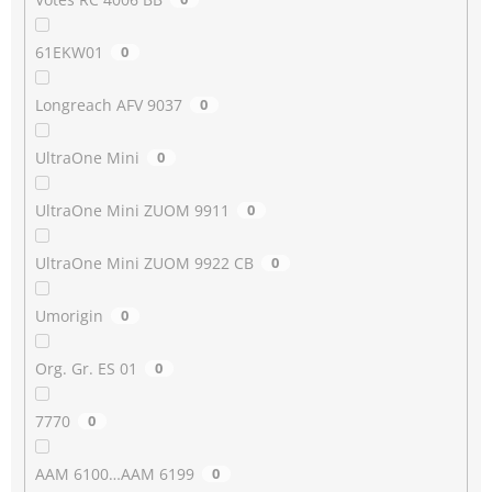
61EKW01
0
Longreach AFV 9037
0
UltraOne Mini
0
UltraOne Mini ZUOM 9911
0
UltraOne Mini ZUOM 9922 CB
0
Umorigin
0
Org. Gr. ES 01
0
7770
0
AAM 6100…AAM 6199
0