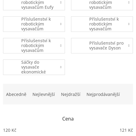
robotickým
robotickým
vysavačům Eufy
vysavačům
Robovac
iRobot
Příslušenství k
Příslušenství k
robotickým
robotickým
vysavačům
vysavačům
Xiaomi
Ecovacs
Příslušenství k
Příslušenství pro
robotickým
vysavače Dyson
vysavačům
(ostatní značky)
Sáčky do
vysavače
ekonomické
balení
Ř
a
Abecedně
Nejlevnější
Nejdražší
Nejprodávanější
z
e
n
Cena
í
p
120
Kč
121
Kč
r