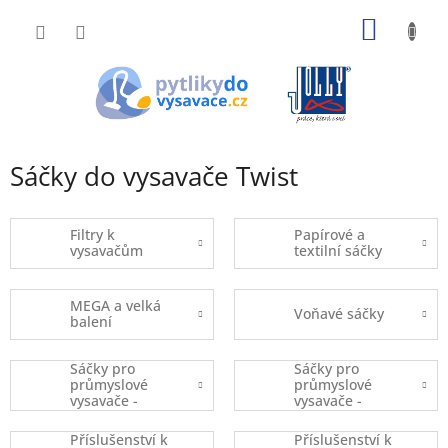
Přejít
NÁKUP
na
obsah
KOŠÍK
Sáčky do vysavače Twist
Filtry k
Papírové a
vysavačům
textilní sáčky
MEGA a velká
Voňavé sáčky
balení
Sáčky pro
Sáčky pro
průmyslové
průmyslové
vysavače -
vysavače -
kusový prodej
balené
Příslušenství k
Příslušenství k