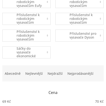
robotickým
robotickým
vysavačům Eufy
vysavačům
Robovac
iRobot
Příslušenství k
Příslušenství k
robotickým
robotickým
vysavačům
vysavačům
Xiaomi
Ecovacs
Příslušenství k
Příslušenství pro
robotickým
vysavače Dyson
vysavačům
(ostatní značky)
Sáčky do
vysavače
ekonomické
balení
Ř
a
Abecedně
Nejlevnější
Nejdražší
Nejprodávanější
z
e
n
Cena
í
p
69
Kč
70
Kč
r