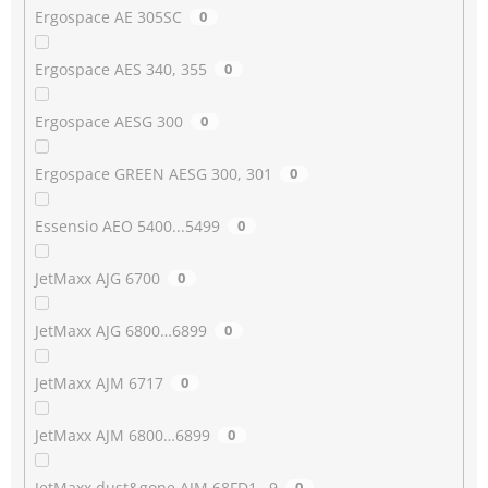
Ergospace AE 305SC
0
Ergospace AES 340, 355
0
Ergospace AESG 300
0
Ergospace GREEN AESG 300, 301
0
Essensio AEO 5400...5499
0
JetMaxx AJG 6700
0
JetMaxx AJG 6800…6899
0
JetMaxx AJM 6717
0
JetMaxx AJM 6800…6899
0
JetMaxx dust&gone AJM 68FD1…9
0