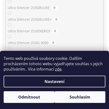
Ultra Silencer ZUSDELUXE
0
Ultra Silencer ZUSDELUXE+
0
Ultra Silencer ZUSENERGY
0
Ultra Silencer ZUSG 3000
0
Ultra Silencer ZUSG 3900…3990
0
Tento web používá soubory cookie. Dalším
procházením tohoto webu vyjadřujete souhlas s jejich
Ultra Silencer ZUSG 4061
0
používáním.. Více informací
zde
.
Ultra Silencer ZUSGREEN
0
Nastavení
Ultra Silencer ZUSGREEN+
0
Odmítnout
Souhlasím
Ultra Silencer ZUSORIGDB+
0