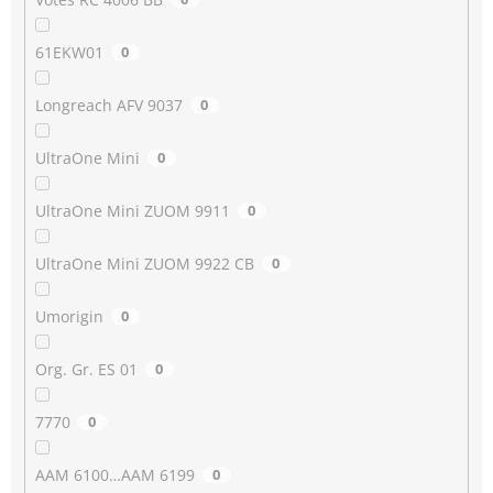
61EKW01
0
Longreach AFV 9037
0
UltraOne Mini
0
UltraOne Mini ZUOM 9911
0
UltraOne Mini ZUOM 9922 CB
0
Umorigin
0
Org. Gr. ES 01
0
7770
0
AAM 6100…AAM 6199
0