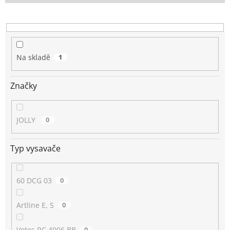
o
d
u
k
t
Na skladě
1
ů
Značky
JOLLY
0
Typ vysavače
60 DCG 03
0
Artline E, S
0
Votes RC 4006 BB
0