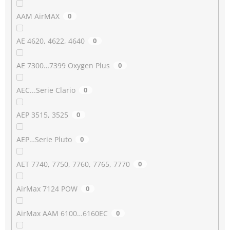
AAM AirMAX
0
AE 4620, 4622, 4640
0
AE 7300…7399 Oxygen Plus
0
AEC...Serie Clario
0
AEP 3515, 3525
0
AEP…Serie Pluto
0
AET 7740, 7750, 7760, 7765, 7770
0
AirMax 7124 POW
0
AirMax AAM 6100…6160EC
0