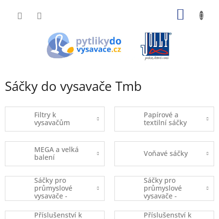
Přejít
NÁKUP
na
obsah
KOŠÍK
Sáčky do vysavače Tmb
Filtry k
Papírové a
vysavačům
textilní sáčky
MEGA a velká
Voňavé sáčky
balení
Sáčky pro
Sáčky pro
průmyslové
průmyslové
vysavače -
vysavače -
kusový prodej
balené
Příslušenství k
Příslušenství k