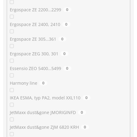
Ergospace ZE 2200…2299
0
Ergospace ZE 2400, 2410
0
Ergospace ZE 305…361
0
Ergospace ZEG 300, 301
0
Essensio ZEO 5400…5499
0
Harmony line
0
IKEA ESMA, typ PA2, model XXL110
0
JetMaxx dust&gone JMORIGINFD
0
JetMaxx dust&gone ZJM 6820 KRH
0