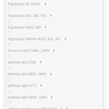
Ergospace AE 305SC
0
Ergospace AES 340, 355
0
Ergospace AESG 300
0
Ergospace GREEN AESG 300, 301
0
Essensio AEO 5400...5499
0
JetMaxx AJG 6700
0
JetMaxx AJG 6800…6899
0
JetMaxx AJM 6717
0
JetMaxx AJM 6800…6899
0
JetMaxx dust&gone AJM 68FD1…9
0