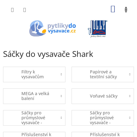
Přejít
NÁKUP
na
obsah
KOŠÍK
Sáčky do vysavače Shark
Filtry k
Papírové a
vysavačům
textilní sáčky
MEGA a velká
Voňavé sáčky
balení
Sáčky pro
Sáčky pro
průmyslové
průmyslové
vysavače -
vysavače -
kusový prodej
balené
Příslušenství k
Příslušenství k