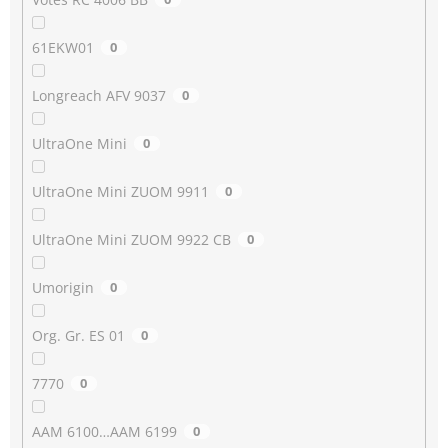
61EKW01
0
Longreach AFV 9037
0
UltraOne Mini
0
UltraOne Mini ZUOM 9911
0
UltraOne Mini ZUOM 9922 CB
0
Umorigin
0
Org. Gr. ES 01
0
7770
0
AAM 6100…AAM 6199
0