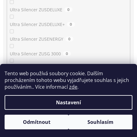
Ultra Silencer ZUSDELUXE
0
Ultra Silencer ZUSDELUXE+
0
Ultra Silencer ZUSENERGY
0
Ultra Silencer ZUSG 3000
0
Ultra Silencer ZUSG 3900…3990
0
Tento web používá soubory cookie. Dalším
procházením tohoto webu vyjadřujete souhlas s jejich
Ultra Silencer ZUSG 4061
0
používáním.. Více informací
zde
.
Ultra Silencer ZUSGREEN
0
Nastavení
Ultra Silencer ZUSGREEN+
0
Odmítnout
Souhlasím
Ultra Silencer ZUSORIGDB+
0