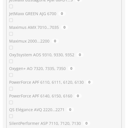
JetMaxx GREEN AJG 6700
0
Maximus AMX 7010…7035
0
Maximux 2000...2200
0
Oxy3system AOS 9310, 9330, 9352
0
Oxygen+ AO 7320, 7335, 7350
0
PowerForce APF 6110, 6111, 6120, 6130
0
PowerForce APF 6140, 6150, 6160
0
QS Elégance AVQ 2220…2271
0
SilentPerformer ASP 7110, 7120, 7130
0