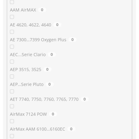
AAM AirMAX
0
AE 4620, 4622, 4640
0
AE 7300…7399 Oxygen Plus
0
AEC...Serie Clario
0
AEP 3515, 3525
0
AEP…Serie Pluto
0
AET 7740, 7750, 7760, 7765, 7770
0
AirMax 7124 POW
0
AirMax AAM 6100…6160EC
0