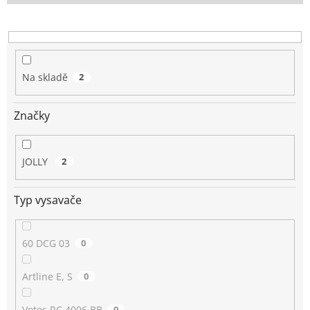
o
d
u
k
t
Na skladě
2
ů
Značky
JOLLY
2
Typ vysavače
60 DCG 03
0
Artline E, S
0
Votes RC 4006 BB
0