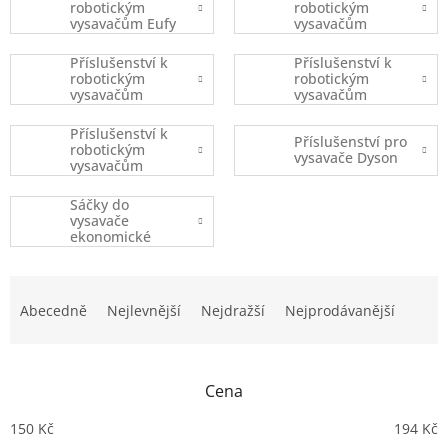
robotickým
robotickým
vysavačům Eufy
vysavačům
Robovac
iRobot
Příslušenství k
Příslušenství k
robotickým
robotickým
vysavačům
vysavačům
Xiaomi
Ecovacs
Příslušenství k
Příslušenství pro
robotickým
vysavače Dyson
vysavačům
(ostatní značky)
Sáčky do
vysavače
ekonomické
balení
Ř
a
Abecedně
Nejlevnější
Nejdražší
Nejprodávanější
z
e
n
Cena
í
p
150
Kč
194
Kč
r