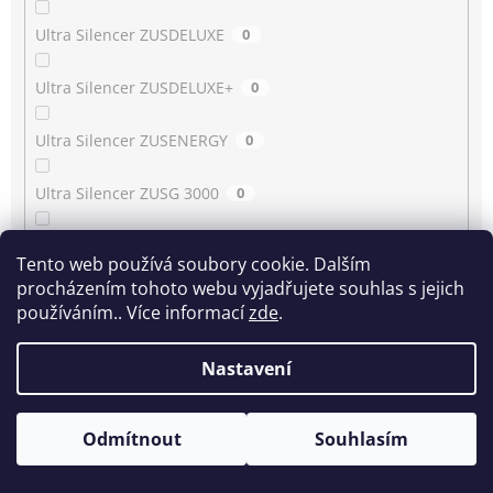
Ultra Silencer ZUSDELUXE
0
Ultra Silencer ZUSDELUXE+
0
Ultra Silencer ZUSENERGY
0
Ultra Silencer ZUSG 3000
0
Ultra Silencer ZUSG 3900…3990
0
Tento web používá soubory cookie. Dalším
procházením tohoto webu vyjadřujete souhlas s jejich
Ultra Silencer ZUSG 4061
0
používáním.. Více informací
zde
.
Ultra Silencer ZUSGREEN
0
Nastavení
Ultra Silencer ZUSGREEN+
0
Odmítnout
Souhlasím
Ultra Silencer ZUSORIGDB+
0