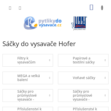
Přejít
NÁKUP
na
obsah
KOŠÍK
Sáčky do vysavače Hofer
Filtry k
Papírové a
vysavačům
textilní sáčky
MEGA a velká
Voňavé sáčky
balení
Sáčky pro
Sáčky pro
průmyslové
průmyslové
vysavače -
vysavače -
kusový prodej
balené
Příslušenství k
Příslušenství k