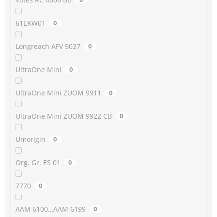
61EKW01
0
Longreach AFV 9037
0
UltraOne Mini
0
UltraOne Mini ZUOM 9911
0
UltraOne Mini ZUOM 9922 CB
0
Umorigin
0
Org. Gr. ES 01
0
7770
0
AAM 6100…AAM 6199
0