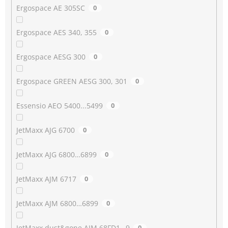
Ergospace AE 305SC
0
Ergospace AES 340, 355
0
Ergospace AESG 300
0
Ergospace GREEN AESG 300, 301
0
Essensio AEO 5400...5499
0
JetMaxx AJG 6700
0
JetMaxx AJG 6800…6899
0
JetMaxx AJM 6717
0
JetMaxx AJM 6800…6899
0
JetMaxx dust&gone AJM 68FD1…9
0