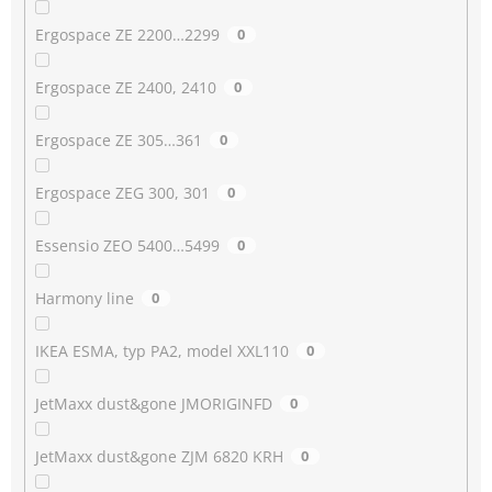
Ergospace ZE 2200…2299
0
Ergospace ZE 2400, 2410
0
Ergospace ZE 305…361
0
Ergospace ZEG 300, 301
0
Essensio ZEO 5400…5499
0
Harmony line
0
IKEA ESMA, typ PA2, model XXL110
0
JetMaxx dust&gone JMORIGINFD
0
JetMaxx dust&gone ZJM 6820 KRH
0