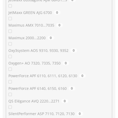
JetMaxx GREEN AJG 6700
0
Maximus AMX 7010…7035
0
Maximux 2000...2200
0
Oxy3system AOS 9310, 9330, 9352
0
Oxygen+ AO 7320, 7335, 7350
0
PowerForce APF 6110, 6111, 6120, 6130
0
PowerForce APF 6140, 6150, 6160
0
QS Elégance AVQ 2220…2271
0
SilentPerformer ASP 7110, 7120, 7130
0