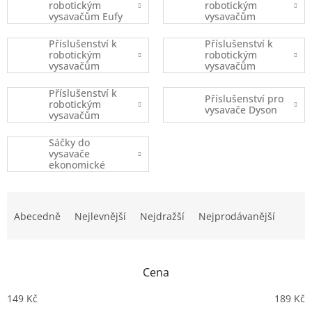
robotickým
robotickým
vysavačům Eufy
vysavačům
Robovac
iRobot
Příslušenství k
Příslušenství k
robotickým
robotickým
vysavačům
vysavačům
Xiaomi
Ecovacs
Příslušenství k
Příslušenství pro
robotickým
vysavače Dyson
vysavačům
(ostatní značky)
Sáčky do
vysavače
ekonomické
balení
Ř
a
Abecedně
Nejlevnější
Nejdražší
Nejprodávanější
z
e
n
Cena
í
p
149
Kč
189
Kč
r