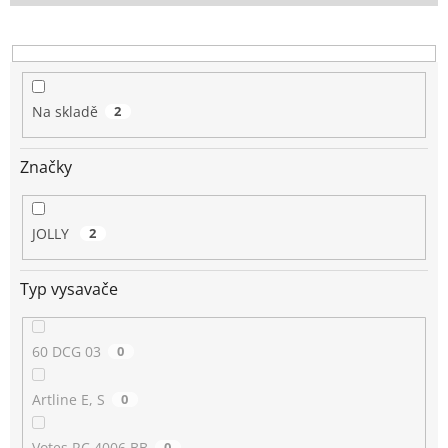
o
d
u
k
t
Na skladě
2
ů
Značky
JOLLY
2
Typ vysavače
60 DCG 03
0
Artline E, S
0
Votes RC 4006 BB
0