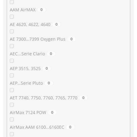
AAM AirMAX
0
AE 4620, 4622, 4640
0
AE 7300…7399 Oxygen Plus
0
AEC...Serie Clario
0
AEP 3515, 3525
0
AEP…Serie Pluto
0
AET 7740, 7750, 7760, 7765, 7770
0
AirMax 7124 POW
0
AirMax AAM 6100…6160EC
0