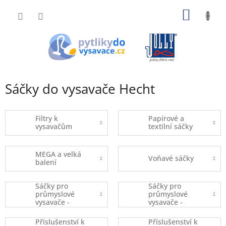
Přejít
NÁKUP
na
obsah
KOŠÍK
Sáčky do vysavače Hecht
Filtry k
Papírové a
vysavačům
textilní sáčky
MEGA a velká
Voňavé sáčky
balení
Sáčky pro
Sáčky pro
průmyslové
průmyslové
vysavače -
vysavače -
kusový prodej
balené
Příslušenství k
Příslušenství k