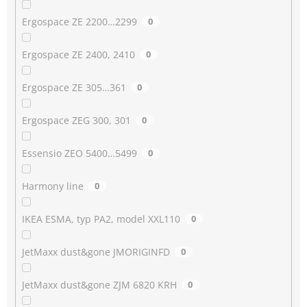
Ergospace ZE 2200…2299
0
Ergospace ZE 2400, 2410
0
Ergospace ZE 305…361
0
Ergospace ZEG 300, 301
0
Essensio ZEO 5400…5499
0
Harmony line
0
IKEA ESMA, typ PA2, model XXL110
0
JetMaxx dust&gone JMORIGINFD
0
JetMaxx dust&gone ZJM 6820 KRH
0