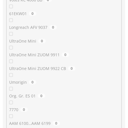
61EKW01
0
Longreach AFV 9037
0
UltraOne Mini
0
UltraOne Mini ZUOM 9911
0
UltraOne Mini ZUOM 9922 CB
0
Umorigin
0
Org. Gr. ES 01
0
7770
0
AAM 6100…AAM 6199
0