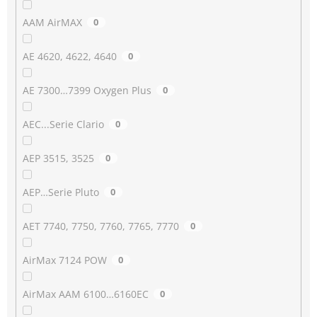
AAM AirMAX
0
AE 4620, 4622, 4640
0
AE 7300…7399 Oxygen Plus
0
AEC...Serie Clario
0
AEP 3515, 3525
0
AEP…Serie Pluto
0
AET 7740, 7750, 7760, 7765, 7770
0
AirMax 7124 POW
0
AirMax AAM 6100…6160EC
0