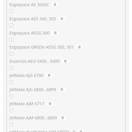
Ergospace AE 305SC
0
Ergospace AES 340, 355
0
Ergospace AESG 300
0
Ergospace GREEN AESG 300, 301
0
Essensio AEO 5400...5499
0
JetMaxx AJG 6700
0
JetMaxx AJG 6800…6899
0
JetMaxx AJM 6717
0
JetMaxx AJM 6800…6899
0
JetMaxx dust&gone AJM 68FD1…9
0