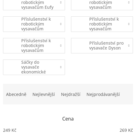
robotickým
robotickým
vysavačům Eufy
vysavačům
Robovac
iRobot
Příslušenství k
Příslušenství k
robotickým
robotickým
vysavačům
vysavačům
Xiaomi
Ecovacs
Příslušenství k
Příslušenství pro
robotickým
vysavače Dyson
vysavačům
(ostatní značky)
Sáčky do
vysavače
ekonomické
balení
Ř
a
Abecedně
Nejlevnější
Nejdražší
Nejprodávanější
z
e
n
Cena
í
p
249
Kč
269
Kč
r