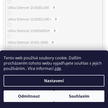
Ultra Silencer ZUSDELUXE
0
Ultra Silencer ZUSDELUXE+
0
Ultra Silencer ZUSENERGY
0
Ultra Silencer ZUSG 3000
0
Ultra Silencer ZUSG 3900…3990
0
Tento web používá soubory cookie. Dalším
procházením tohoto webu vyjadřujete souhlas s jejich
Ultra Silencer ZUSG 4061
0
používáním.. Více informací
zde
.
Ultra Silencer ZUSGREEN
0
Nastavení
Ultra Silencer ZUSGREEN+
0
Odmítnout
Souhlasím
Ultra Silencer ZUSORIGDB+
0