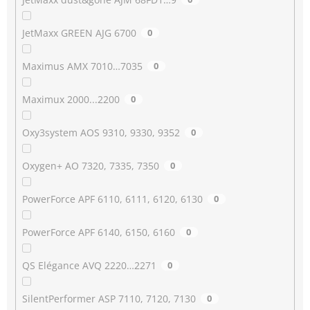
JetMaxx GREEN AJG 6700
0
Maximus AMX 7010…7035
0
Maximux 2000...2200
0
Oxy3system AOS 9310, 9330, 9352
0
Oxygen+ AO 7320, 7335, 7350
0
PowerForce APF 6110, 6111, 6120, 6130
0
PowerForce APF 6140, 6150, 6160
0
QS Elégance AVQ 2220…2271
0
SilentPerformer ASP 7110, 7120, 7130
0