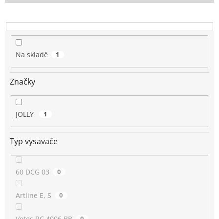
o
d
u
k
t
Na skladě
1
ů
Značky
JOLLY
1
Typ vysavače
60 DCG 03
0
Artline E, S
0
Votes RC 4006 BB
0