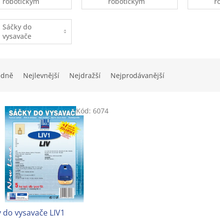
robotickým
robotickým
r
vysavačům
vysavačům
v
Xiaomi
Ecovacs
(
Sáčky do
z
vysavače
ekonomické
balení
edně
Nejlevnější
Nejdražší
Nejprodávanější
Kód:
6074
 do vysavače LIV1