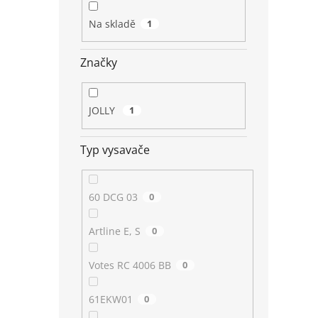
Na skladě
1
Značky
JOLLY
1
Typ vysavače
60 DCG 03
0
Artline E, S
0
Votes RC 4006 BB
0
61EKW01
0