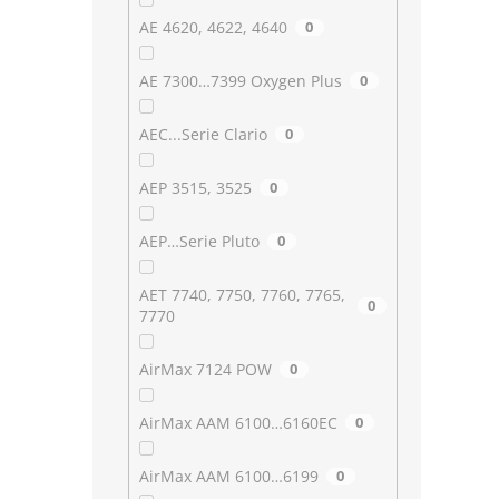
AE 4620, 4622, 4640
0
AE 7300…7399 Oxygen Plus
0
AEC...Serie Clario
0
AEP 3515, 3525
0
AEP…Serie Pluto
0
AET 7740, 7750, 7760, 7765,
0
7770
AirMax 7124 POW
0
AirMax AAM 6100…6160EC
0
AirMax AAM 6100…6199
0