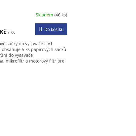
Skladem
(46 ks)
Do košíku
 Kč
/ ks
ové sáčky do vysavače LIV1.
í obsahuje 5 ks papírových sáčků
 vůni do vysavače
, mikrofiltr a motorový filtr pro
ysavač.
O
v
l
á
d
a
c
í
p
r
v