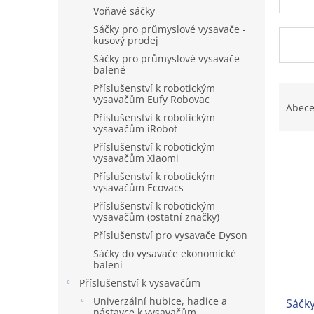
n
Voňavé sáčky
e
Sáčky pro průmyslové vysavače -
l
kusový prodej
Sáčky pro průmyslové vysavače -
balené
Ř
Příslušenství k robotickým
vysavačům Eufy Robovac
a
Abec
Příslušenství k robotickým
z
vysavačům iRobot
e
Příslušenství k robotickým
V
n
vysavačům Xiaomi
ý
í
Příslušenství k robotickým
p
p
vysavačům Ecovacs
i
r
Příslušenství k robotickým
s
o
vysavačům (ostatní značky)
p
d
Příslušenství pro vysavače Dyson
r
u
Sáčky do vysavače ekonomické
o
k
balení
d
t
Příslušenství k vysavačům
u
ů
Univerzální hubice, hadice a
k
Sáčky
nástavce k vysavačům