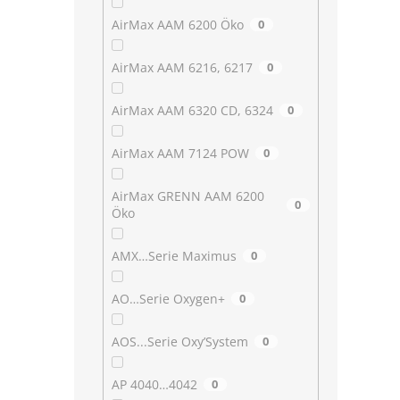
AirMax AAM 6200 Öko
0
AirMax AAM 6216, 6217
0
AirMax AAM 6320 CD, 6324
0
AirMax AAM 7124 POW
0
AirMax GRENN AAM 6200
0
Öko
AMX…Serie Maximus
0
AO…Serie Oxygen+
0
AOS...Serie Oxy’System
0
AP 4040…4042
0