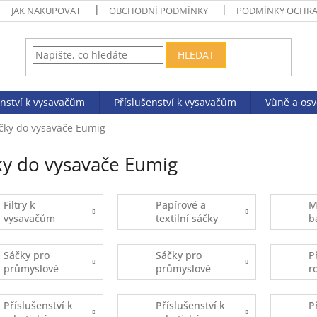
JAK NAKUPOVAT
OBCHODNÍ PODMÍNKY
PODMÍNKY OCHRA
HLEDAT
enství k vysavačům
Příslušenství k vysavačům
Vůně a os
čky do vysavače Eumig
ky do vysavače Eumig
Filtry k
Papírové a
M
vysavačům
textilní sáčky
b
Sáčky pro
Sáčky pro
P
průmyslové
průmyslové
r
vysavače -
vysavače -
v
kusový prodej
balené
E
Příslušenství k
Příslušenství k
P