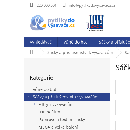
Přejít
220 990 591
info@pytlikydovysavace.cz
na
obsah
Vyhledávač
Vůně do bot
Sáčky a přísluš
Domů
Sáčky a příslušenství k vysavačům
Sá
P
Sáč
o
Přeskočit
s
Kategorie
kategorie
t
r
Vůně do bot
a
Sáčky a příslušenství k vysavačům
n
Filtry k vysavačům
n
í
HEPA filtry
p
Papírové a textilní sáčky
a
MEGA a velká balení