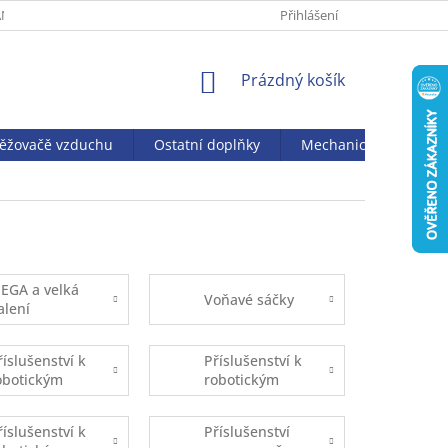
NY OSOBNÍCH ÚDAJŮ
Přihlášení
NÁKUPNÍ
Prázdný košík
KOŠÍK
věžovačě vzduchu
Ostatní doplňky
Mechanický vysavač J
EGA a velká
Voňavé sáčky
alení
říslušenství k
Příslušenství k
obotickým
robotickým
ysavačům
vysavačům
ufy Robovac
iRobot
říslušenství k
Příslušenství