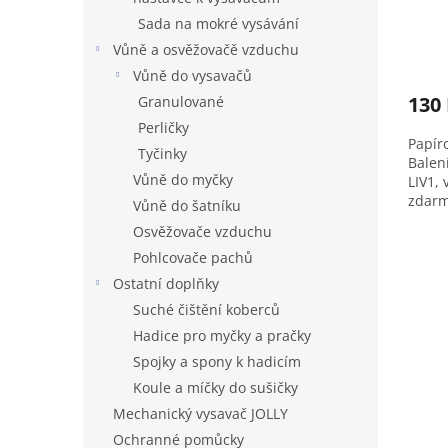
t
Sada na mokré vysávání
ů
Vůně a osvěžovačě vzduchu
Vůně do vysavačů
130
Granulované
Perličky
Papír
Tyčinky
Balen
Vůně do myčky
LIV1,
zdarma
Vůně do šatníku
Váš v
Osvěžovače vzduchu
Pohlcovače pachů
Ostatní doplňky
Suché čištění koberců
Hadice pro myčky a pračky
Spojky a spony k hadicím
Koule a míčky do sušičky
Mechanický vysavač JOLLY
Ochranné pomůcky