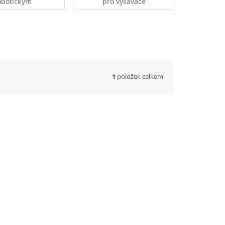
obotickým
pro vysavače
ysavačům
Dyson
ostatní
načky)
1
položek celkem