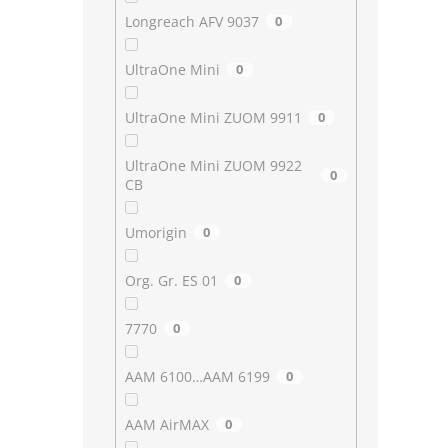
Longreach AFV 9037
0
UltraOne Mini
0
UltraOne Mini ZUOM 9911
0
UltraOne Mini ZUOM 9922
0
CB
Umorigin
0
Org. Gr. ES 01
0
7770
0
AAM 6100…AAM 6199
0
AAM AirMAX
0