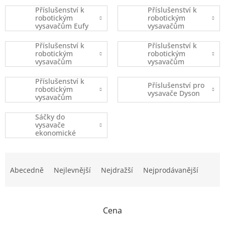
Příslušenství k
Příslušenství k
robotickým
robotickým
vysavačům Eufy
vysavačům
Robovac
iRobot
Příslušenství k
Příslušenství k
robotickým
robotickým
vysavačům
vysavačům
Xiaomi
Ecovacs
Příslušenství k
Příslušenství pro
robotickým
vysavače Dyson
vysavačům
(ostatní značky)
Sáčky do
vysavače
ekonomické
balení
Ř
a
Abecedně
Nejlevnější
Nejdražší
Nejprodávanější
z
e
n
Cena
í
p