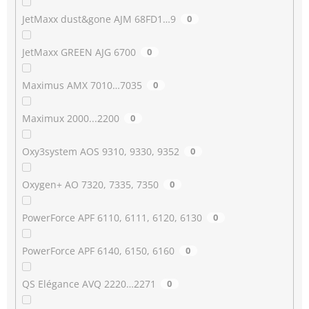
JetMaxx dust&gone AJM 68FD1…9
0
JetMaxx GREEN AJG 6700
0
Maximus AMX 7010…7035
0
Maximux 2000...2200
0
Oxy3system AOS 9310, 9330, 9352
0
Oxygen+ AO 7320, 7335, 7350
0
PowerForce APF 6110, 6111, 6120, 6130
0
PowerForce APF 6140, 6150, 6160
0
QS Elégance AVQ 2220…2271
0