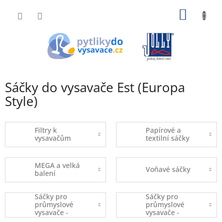
Přejít
NÁKUP
na
obsah
KOŠÍK
Sáčky do vysavače Est (Europa
Style)
Filtry k
Papírové a
vysavačům
textilní sáčky
MEGA a velká
Voňavé sáčky
balení
Sáčky pro
Sáčky pro
průmyslové
průmyslové
vysavače -
vysavače -
kusový prodej
balené