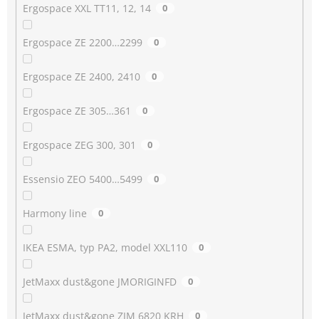
Ergospace XXL TT11, 12, 14
0
Ergospace ZE 2200…2299
0
Ergospace ZE 2400, 2410
0
Ergospace ZE 305…361
0
Ergospace ZEG 300, 301
0
Essensio ZEO 5400…5499
0
Harmony line
0
IKEA ESMA, typ PA2, model XXL110
0
JetMaxx dust&gone JMORIGINFD
0
JetMaxx dust&gone ZJM 6820 KRH
0