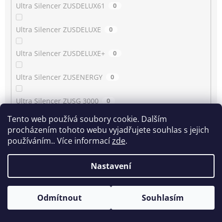
Ultra Silencer ZUSDELUX61
0
Ultra Silencer ZUSDELUXE
0
Ultra Silencer ZUSDELUXE+
0
Ultra Silencer ZUSENERGY
0
Ultra Silencer ZUSG 3000
0
Tento web používá soubory cookie. Dalším
Ultra Silencer ZUSG 3900…3990
0
procházením tohoto webu vyjadřujete souhlas s jejich
používáním.. Více informací
zde
.
Ultra Silencer ZUSG 4061
0
Nastavení
Ultra Silencer ZUSGREEN
0
Ultra Silencer ZUSGREEN+
0
Odmítnout
Souhlasím
Ultra Silencer ZUSORIGDB+
0