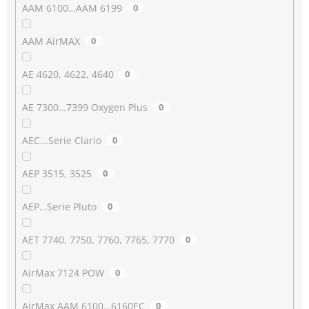
AAM 6100…AAM 6199
0
AAM AirMAX
0
AE 4620, 4622, 4640
0
AE 7300…7399 Oxygen Plus
0
AEC...Serie Clario
0
AEP 3515, 3525
0
AEP…Serie Pluto
0
AET 7740, 7750, 7760, 7765, 7770
0
AirMax 7124 POW
0
AirMax AAM 6100…6160EC
0