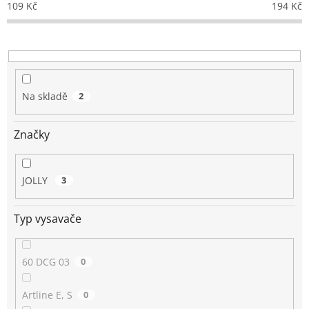
109
Kč
194
Kč
r
o
d
u
k
t
Na skladě
2
ů
Značky
JOLLY
3
Typ vysavače
60 DCG 03
0
Artline E, S
0