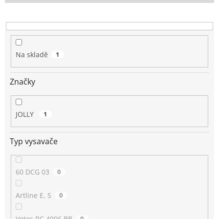
o
d
u
k
t
Na skladě
1
ů
Značky
JOLLY
1
Typ vysavače
60 DCG 03
0
Artline E, S
0
Votes RC 4006 BB
0