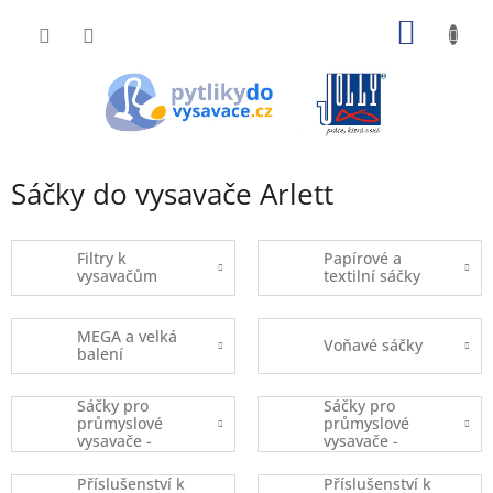
Přejít
NÁKUP
na
obsah
KOŠÍK
Sáčky do vysavače Arlett
Filtry k
Papírové a
vysavačům
textilní sáčky
MEGA a velká
Voňavé sáčky
balení
Sáčky pro
Sáčky pro
průmyslové
průmyslové
vysavače -
vysavače -
kusový prodej
balené
Příslušenství k
Příslušenství k