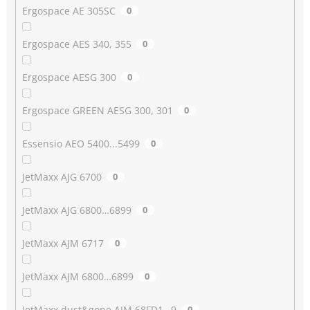
Ergospace AE 305SC
0
Ergospace AES 340, 355
0
Ergospace AESG 300
0
Ergospace GREEN AESG 300, 301
0
Essensio AEO 5400...5499
0
JetMaxx AJG 6700
0
JetMaxx AJG 6800…6899
0
JetMaxx AJM 6717
0
JetMaxx AJM 6800…6899
0
JetMaxx dust&gone AJM 68FD1…9
0