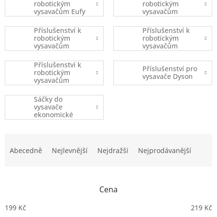
robotickým
robotickým
vysavačům Eufy
vysavačům
Robovac
iRobot
Příslušenství k
Příslušenství k
robotickým
robotickým
vysavačům
vysavačům
Xiaomi
Ecovacs
Příslušenství k
Příslušenství pro
robotickým
vysavače Dyson
vysavačům
(ostatní značky)
Sáčky do
vysavače
ekonomické
balení
Ř
a
Abecedně
Nejlevnější
Nejdražší
Nejprodávanější
z
e
n
Cena
í
p
199
Kč
219
Kč
r