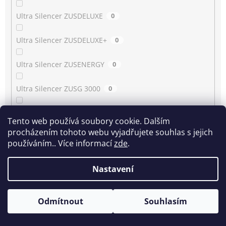
Ultra Silencer ZUSDELUXE
0
Ultra Silencer ZUSDELUXE+
0
Ultra Silencer ZUSENERGY
0
Ultra Silencer ZUSG 3000
0
Ultra Silencer ZUSG 3900…3990
0
Tento web používá soubory cookie. Dalším
procházením tohoto webu vyjadřujete souhlas s jejich
Ultra Silencer ZUSG 4061
0
používáním.. Více informací
zde
.
Ultra Silencer ZUSGREEN
0
Nastavení
Ultra Silencer ZUSGREEN+
0
Odmítnout
Souhlasím
Ultra Silencer ZUSORIGDB+
0