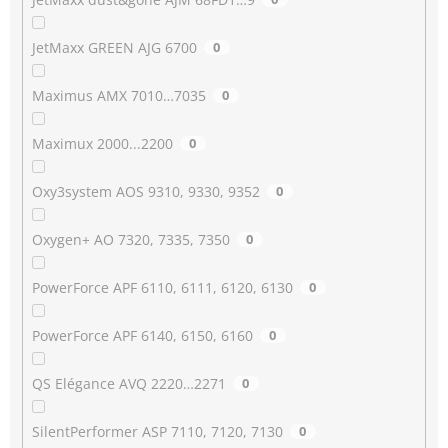
JetMaxx GREEN AJG 6700
0
Maximus AMX 7010…7035
0
Maximux 2000...2200
0
Oxy3system AOS 9310, 9330, 9352
0
Oxygen+ AO 7320, 7335, 7350
0
PowerForce APF 6110, 6111, 6120, 6130
0
PowerForce APF 6140, 6150, 6160
0
QS Elégance AVQ 2220…2271
0
SilentPerformer ASP 7110, 7120, 7130
0