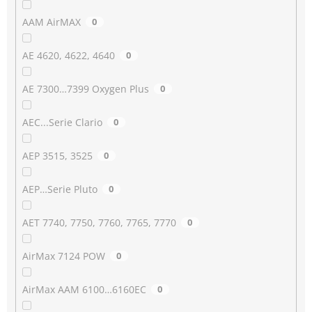
AAM AirMAX
0
AE 4620, 4622, 4640
0
AE 7300…7399 Oxygen Plus
0
AEC...Serie Clario
0
AEP 3515, 3525
0
AEP…Serie Pluto
0
AET 7740, 7750, 7760, 7765, 7770
0
AirMax 7124 POW
0
AirMax AAM 6100…6160EC
0