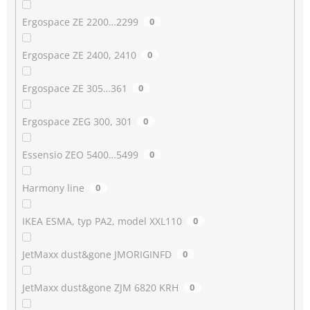
Ergospace ZE 2200…2299
0
Ergospace ZE 2400, 2410
0
Ergospace ZE 305…361
0
Ergospace ZEG 300, 301
0
Essensio ZEO 5400…5499
0
Harmony line
0
IKEA ESMA, typ PA2, model XXL110
0
JetMaxx dust&gone JMORIGINFD
0
JetMaxx dust&gone ZJM 6820 KRH
0