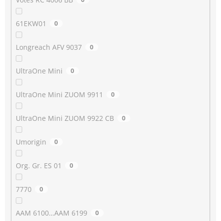
61EKW01
0
Longreach AFV 9037
0
UltraOne Mini
0
UltraOne Mini ZUOM 9911
0
UltraOne Mini ZUOM 9922 CB
0
Umorigin
0
Org. Gr. ES 01
0
7770
0
AAM 6100…AAM 6199
0