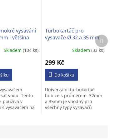
mokré vysávání
Turbokartáč pro
mm - většina
vysavače Ø 32 a 35 mm
Další
produkt
 vysavačů
Skladem
(104 ks)
Skladem
(33 ks)
Průměrné
í
hodnocení
299 Kč
produktu
je
šíku
3,1
Do košíku
z
5
 vysavačem
Univerzální turbokortáč
.
hvězdiček.
sát vodu. Tento
hubice s průměrem 32mm
e používá v
a 35mm je vhodný pro
 s vysavačem na
všechny typy vysavačů
ávání. Dokáže
s kulatou trubkou.
át kapaliny (např.
inavou vodu a