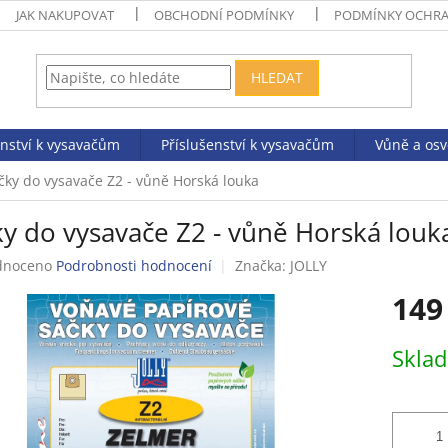
JAK NAKUPOVAT
OBCHODNÍ PODMÍNKY
PODMÍNKY OCHRA
HLEDAT
enství k vysavačům
Příslušenství k vysavačům
Vůně a os
čky do vysavače Z2 - vůně Horská louka
ky do vysavače Z2 - vůně Horská louk
né
dnoceno
Podrobnosti hodnocení
Značka:
JOLLY
ení
149
tu
Měrná
Skla
cena:
ek.