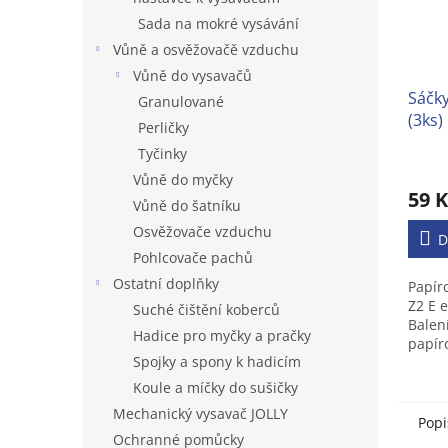
Sada na mokré vysávání
Vůně a osvěžovačě vzduchu
Vůně do vysavačů
Sáčky
Granulované
(3ks)
Perličky
Tyčinky
Vůně do myčky
59 K
Vůně do šatníku
Osvěžovače vzduchu
D
Pohlcovače pachů
Ostatní doplňky
Papír
Z2 E 
Suché čištění koberců
Balen
Hadice pro myčky a pračky
papír
Spojky a spony k hadicím
Z2 pr
Koule a míčky do sušičky
Mechanický vysavač JOLLY
Popi
Ochranné pomůcky