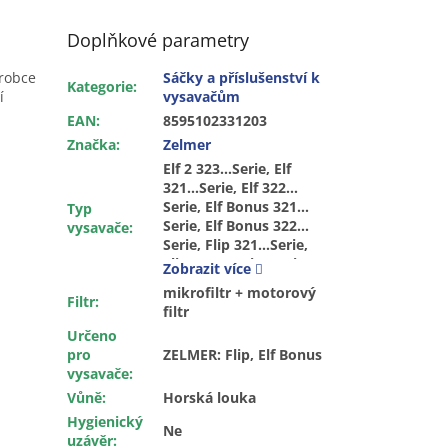
Doplňkové parametry
ýrobce
Sáčky a příslušenství k
Kategorie
:
í
vysavačům
EAN
:
8595102331203
Značka
:
Zelmer
Elf 2 323…Serie, Elf
321…Serie, Elf 322…
Serie, Elf Bonus 321…
Typ
Serie, Elf Bonus 322…
vysavače
:
Serie, Flip 321…Serie,
Flip 322…Serie, Furio
Zobrazit více
mikrofiltr + motorový
Filtr
:
filtr
Určeno
pro
ZELMER: Flip, Elf Bonus
vysavače
:
Vůně
:
Horská louka
Hygienický
Ne
uzávěr
: