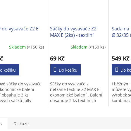
 do vysavače Z2 E
Sáčky do vysavače Z2
Sada na 
MAX E (2ks) - textilní
Ø 32/35 
běžných
Skladem
(>150 ks)
Skladem
(>150 ks)
Průměrné
hodnocen
č
69 Kč
549 Kč
produktu
je
o košíku
Do košíku
3,2
Do ko
z
5
ové sáčky do vysavače
Sáčky do vysavače z
I běžným
hvězdiček
ekonomické balení .
netkané textilie Z2 MAX E
můžete vy
í obsahuje 3 ks
ekonomické balení . Balení
výrobek s
ových sáčků Jolly
obsahuje 2 ks textilních
kombinaci
o Váš vysavač.
sáčků Jolly Z2 MAX.
suché vys
rychle vys
nápoje,šp
moč...
s
Diskuze