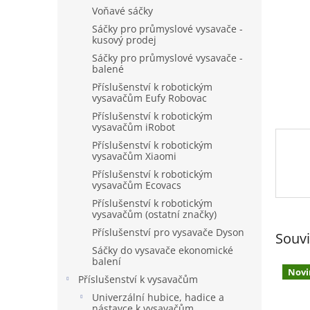
n
Voňavé sáčky
e
Sáčky pro průmyslové vysavače -
l
kusový prodej
Sáčky pro průmyslové vysavače -
balené
Příslušenství k robotickým
vysavačům Eufy Robovac
Příslušenství k robotickým
vysavačům iRobot
Příslušenství k robotickým
vysavačům Xiaomi
Příslušenství k robotickým
vysavačům Ecovacs
Příslušenství k robotickým
vysavačům (ostatní značky)
Příslušenství pro vysavače Dyson
Souvi
Sáčky do vysavače ekonomické
balení
Novi
Příslušenství k vysavačům
Univerzální hubice, hadice a
nástavce k vysavačům