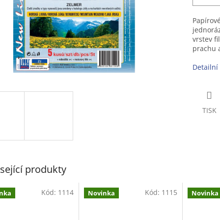
Papírové
jednoráz
vrstev f
prachu 
Detailní
TISK
sející produkty
Kód:
1114
Kód:
1115
nka
Novinka
Novinka