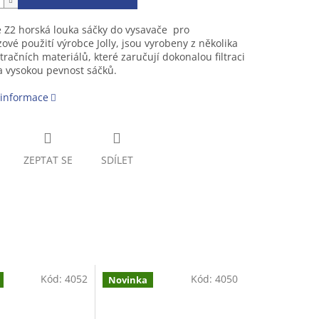
 Z2 horská louka sáčky do vysavače pro
ové použití výrobce Jolly, jsou vyrobeny z několika
iltračních materiálů, které zaručují dokonalou filtraci
a vysokou pevnost sáčků.
 informace
ZEPTAT SE
SDÍLET
Kód:
4052
Kód:
4050
Novinka