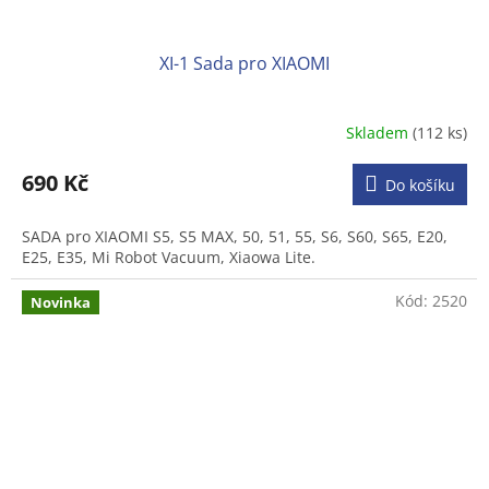
XI-1 Sada pro XIAOMI
Skladem
(112 ks)
Průměrné
hodnocení
produktu
690 Kč
Do košíku
je
3,9
SADA pro XIAOMI S5, S5 MAX, 50, 51, 55, S6, S60, S65, E20,
z
E25, E35, Mi Robot Vacuum, Xiaowa Lite.
5
hvězdiček.
Kód:
2520
Novinka