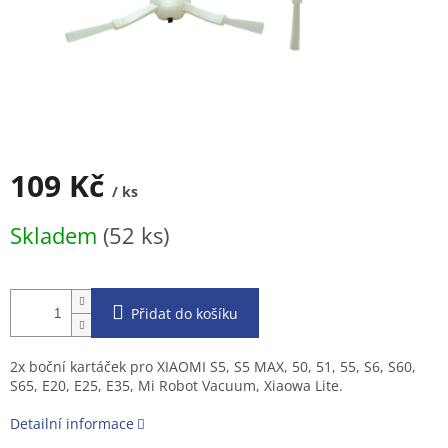
109 Kč
/ ks
Měrná
Skladem
(52 ks)
cena:
Přidat do košíku
2x boční kartáček pro XIAOMI S5, S5 MAX, 50, 51, 55, S6, S60,
S65, E20, E25, E35, Mi Robot Vacuum, Xiaowa Lite.
Detailní informace