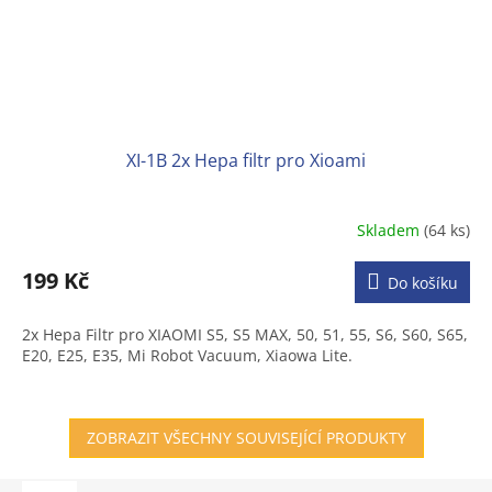
XI-1B 2x Hepa filtr pro Xioami
Skladem
(64 ks)
Průměrné
hodnocení
produktu
199 Kč
Do košíku
je
3,4
2x Hepa Filtr pro XIAOMI S5, S5 MAX, 50, 51, 55, S6, S60, S65,
z
E20, E25, E35, Mi Robot Vacuum, Xiaowa Lite.
5
hvězdiček.
ZOBRAZIT VŠECHNY SOUVISEJÍCÍ PRODUKTY