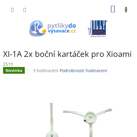
Přejít
NÁKUP
na
obsah
KOŠÍK
XI-1A 2x boční kartáček pro Xioami
2519
Průměrné
3 hodnocení
Podrobnosti hodnocení
Novinka
hodnocení
produktu
je
4,3
z
5
hvězdiček.