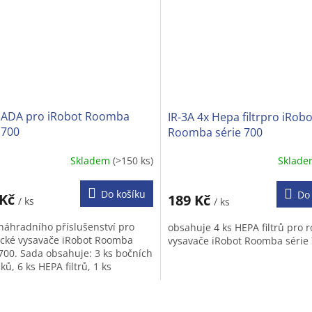
 SADA pro iRobot Roomba
IR-3A 4x Hepa filtrpro iRobo
 700
Roomba série 700
Skladem
(>150 ks)
Sklad
ěrné
Průměrné
cení
hodnocení
ktu
produktu
Do košíku
Do
 Kč
189 Kč
/ ks
/ ks
je
5,0
náhradního příslušenství pro
obsahuje 4 ks HEPA filtrů pro r
z
ické vysavače iRobot Roomba
vysavače iRobot Roomba série 
5
 700. Sada obsahuje: 3 ks bočních
iček.
hvězdiček.
ků, 6 ks HEPA filtrů, 1 ks
ho kartáče se štětinami, 1 ks...
O
v