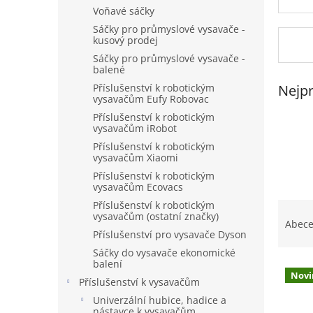
n
Voňavé sáčky
e
Sáčky pro průmyslové vysavače -
l
kusový prodej
Sáčky pro průmyslové vysavače -
balené
Nejpr
Příslušenství k robotickým
vysavačům Eufy Robovac
Příslušenství k robotickým
vysavačům iRobot
Příslušenství k robotickým
vysavačům Xiaomi
Příslušenství k robotickým
vysavačům Ecovacs
Ř
Příslušenství k robotickým
vysavačům (ostatní značky)
a
Abec
Příslušenství pro vysavače Dyson
z
e
Sáčky do vysavače ekonomické
balení
V
n
Novi
ý
í
Příslušenství k vysavačům
p
p
Univerzální hubice, hadice a
nástavce k vysavačům