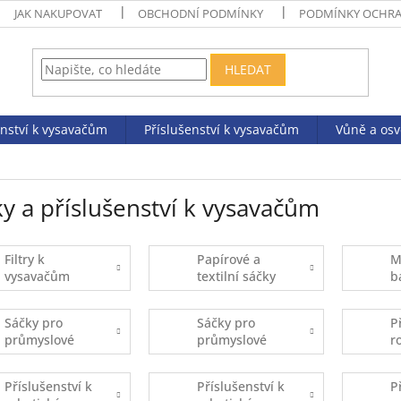
JAK NAKUPOVAT
OBCHODNÍ PODMÍNKY
PODMÍNKY OCHRA
HLEDAT
enství k vysavačům
Příslušenství k vysavačům
Vůně a os
y a příslušenství k vysavačům
Filtry k
Papírové a
M
vysavačům
textilní sáčky
b
Sáčky pro
Sáčky pro
P
průmyslové
průmyslové
r
vysavače -
vysavače -
v
kusový prodej
balené
E
Příslušenství k
Příslušenství k
P