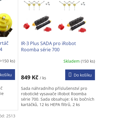
rtáč
IR-3 Plus SADA pro iRobot
4
Roomba série 700
(>150 ks)
Skladem
(150 ks)
košíku
Do košíku
849 Kč
/ ks
ič
Sada náhradního příslušenství pro
ie
robotické vysavače iRobot Roomba
série 700. Sada obsahuje: 6 ks bočních
kartáčků, 12 ks HEPA filtrů, 2 ks
hlavního kartáče se štětinami, 2 ks...
ód:
2513