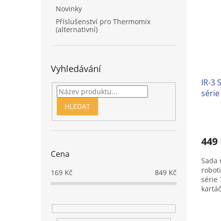
Novinky
Příslušenství pro Thermomix
(alternativní)
Vyhledávání
IR-3
série
HLEDAT
Prům
hodno
produ
449
je
4,0
Cena
Sada 
z
robot
5
169
Kč
849
Kč
série
hvězd
kartáč
hlavní