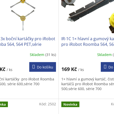
 3x boční kartáčky pro iRobot
IR-1C 1× hlavní a gumový ka
ba 564, 564 PET,série
pro iRobot Roomba 564, 56
érie 700
PET,série 600,série 700
Skladem
(31 ks)
Skladem
ěrné
Průměrné
cení
hodnocení
ktu
produktu
Do košíku
Do 
 Kč
169 Kč
/ ks
/ ks
je
4,0
ční kartáčky pro iRobot Roomba
1× hlavní a gumový kartáč, čist
z
500, série 600,série 700
kartáčů pro iRobot Roomba sér
5
500,série 600, série 700
iček.
hvězdiček.
Kód:
2502
K
nka
Novinka