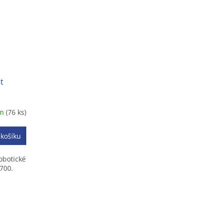
t
em
(76 ks)
 košíku
obotické
700.