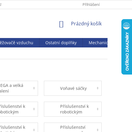
NY OSOBNÍCH ÚDAJŮ
Přihlášení
NÁKUPNÍ
Prázdný košík
KOŠÍK
věžovačě vzduchu
Ostatní doplňky
Mechanický vysavač J
EGA a velká
Voňavé sáčky
alení
říslušenství k
Příslušenství k
obotickým
robotickým
ysavačům
vysavačům
ufy Robovac
iRobot
říslušenství k
Příslušenství