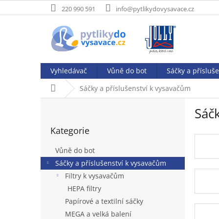
Přejít
220 990 591
info@pytlikydovysavace.cz
na
obsah
Vyhledávač
Vůně do bot
Sáčky a přísluš
Domů
Sáčky a příslušenství k vysavačům
P
Sáčk
o
Přeskočit
s
Kategorie
kategorie
t
r
Vůně do bot
a
Sáčky a příslušenství k vysavačům
n
Filtry k vysavačům
n
í
HEPA filtry
p
Papírové a textilní sáčky
a
MEGA a velká balení