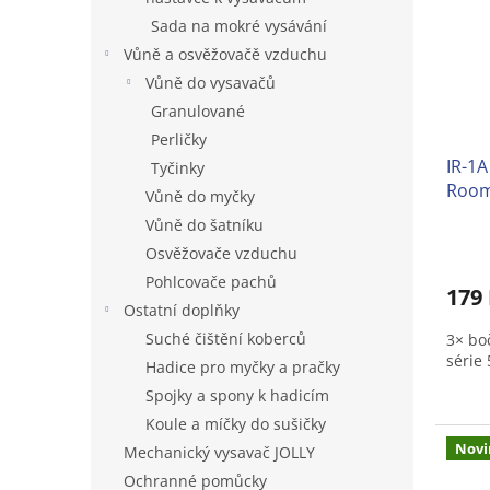
i
r
s
o
Sada na mokré vysávání
p
d
Vůně a osvěžovačě vzduchu
r
u
Vůně do vysavačů
o
k
Granulované
d
t
Perličky
u
ů
IR-1A
k
Tyčinky
Room
t
Vůně do myčky
600,s
ů
Vůně do šatníku
Prům
Osvěžovače vzduchu
hodno
produ
Pohlcovače pachů
179
je
Ostatní doplňky
3,0
Suché čištění koberců
3× bo
z
série 
5
Hadice pro myčky a pračky
hvězd
Spojky a spony k hadicím
Koule a míčky do sušičky
Novi
Mechanický vysavač JOLLY
Ochranné pomůcky