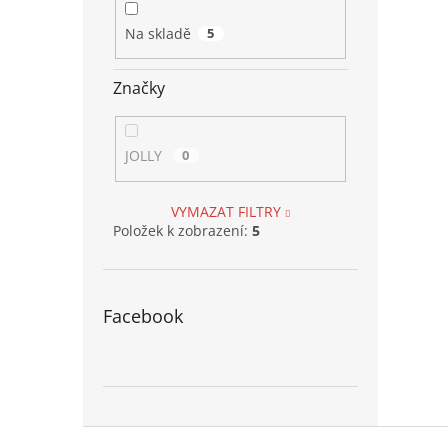
Na skladě
5
Značky
JOLLY
0
VYMAZAT FILTRY
Položek k zobrazení:
5
Facebook
Z