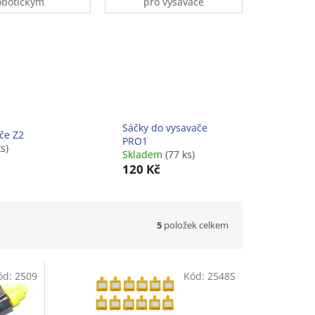
obotickým
pro vysavače
ysavačům
Dyson
ostatní
načky)
Sáčky do vysavače
če Z2
PRO1
s)
Skladem
(77 ks)
120 Kč
5
položek celkem
ód:
2509
Kód:
2548S