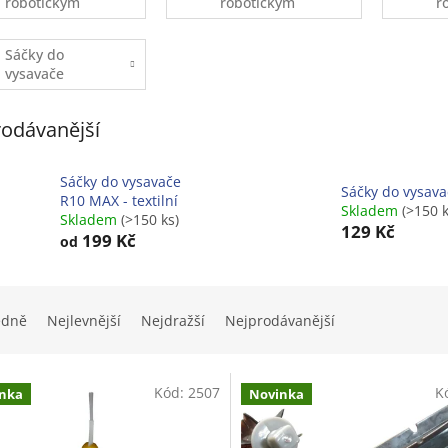
robotickým
robotickým
r
vysavačům
vysavačům
v
Xiaomi
Ecovacs
(
Sáčky do
z
vysavače
ekonomické
balení
odávanější
Sáčky do vysavače
Sáčky do vysava
R10 MAX - textilní
Skladem
(>150 k
Skladem
(>150 ks)
129 Kč
199 Kč
od
edně
Nejlevnější
Nejdražší
Nejprodávanější
Kód:
2507
K
nka
Novinka