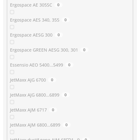
Ergospace AE 305SC
0
Ergospace AES 340, 355
0
Ergospace AESG 300
0
Ergospace GREEN AESG 300, 301
0
Essensio AEO 5400...5499
0
JetMaxx AJG 6700
0
JetMaxx AJG 6800…6899
0
JetMaxx AJM 6717
0
JetMaxx AJM 6800…6899
0
JetMaxx dust&gone AJM 68FD1…9
0