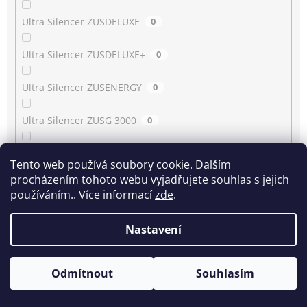
Ultra Silencer ZUSDELUXE
0
Ultra Silencer ZUSDELUXE+
0
Ultra Silencer ZUSENERGY
0
Ultra Silencer ZUSG 3000
0
Ultra Silencer ZUSG 3900…3990
0
Tento web používá soubory cookie. Dalším
procházením tohoto webu vyjadřujete souhlas s jejich
Ultra Silencer ZUSG 4061
0
používáním.. Více informací
zde
.
Ultra Silencer ZUSGREEN
0
Nastavení
Ultra Silencer ZUSGREEN+
0
Odmítnout
Souhlasím
Ultra Silencer ZUSORIGDB+
0