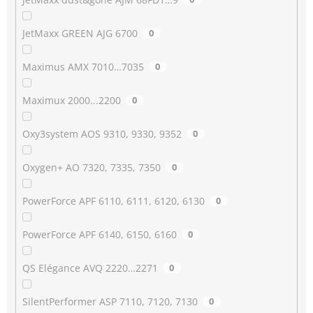
JetMaxx GREEN AJG 6700
0
Maximus AMX 7010…7035
0
Maximux 2000...2200
0
Oxy3system AOS 9310, 9330, 9352
0
Oxygen+ AO 7320, 7335, 7350
0
PowerForce APF 6110, 6111, 6120, 6130
0
PowerForce APF 6140, 6150, 6160
0
QS Elégance AVQ 2220…2271
0
SilentPerformer ASP 7110, 7120, 7130
0