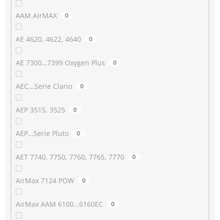
AAM AirMAX
0
AE 4620, 4622, 4640
0
AE 7300…7399 Oxygen Plus
0
AEC...Serie Clario
0
AEP 3515, 3525
0
AEP…Serie Pluto
0
AET 7740, 7750, 7760, 7765, 7770
0
AirMax 7124 POW
0
AirMax AAM 6100…6160EC
0