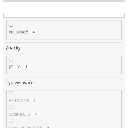
o
d
u
k
t
Na skladě
4
ů
Značky
JOLLY
1
Typ vysavače
60 DCG 03
0
Artline E, S
0
Votes RC 4006 BB
0