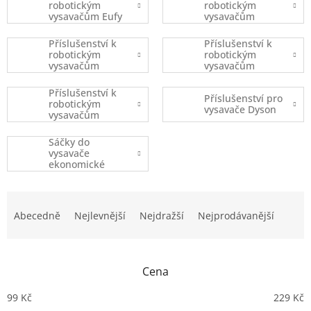
robotickým
robotickým
vysavačům Eufy
vysavačům
Robovac
iRobot
Příslušenství k
Příslušenství k
robotickým
robotickým
vysavačům
vysavačům
Xiaomi
Ecovacs
Příslušenství k
Příslušenství pro
robotickým
vysavače Dyson
vysavačům
(ostatní značky)
Sáčky do
vysavače
ekonomické
balení
Ř
a
Abecedně
Nejlevnější
Nejdražší
Nejprodávanější
z
e
n
Cena
í
p
99
Kč
229
Kč
r