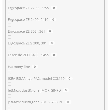
Ergospace ZE 2200…2299
0
Ergospace ZE 2400, 2410
0
Ergospace ZE 305…361
0
Ergospace ZEG 300, 301
0
Essensio ZEO 5400…5499
0
Harmony line
0
IKEA ESMA, typ PA2, model XXL110
0
JetMaxx dust&gone JMORIGINFD
0
JetMaxx dust&gone ZJM 6820 KRH
0