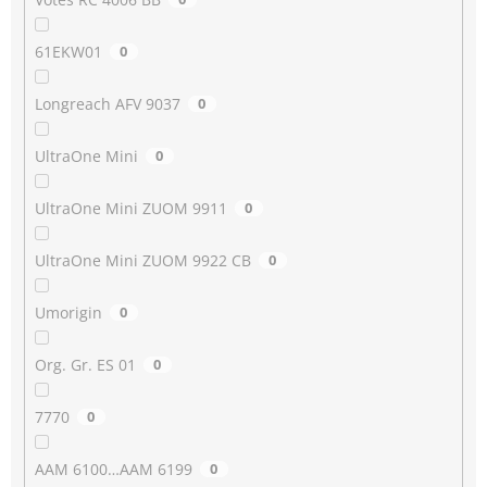
61EKW01
0
Longreach AFV 9037
0
UltraOne Mini
0
UltraOne Mini ZUOM 9911
0
UltraOne Mini ZUOM 9922 CB
0
Umorigin
0
Org. Gr. ES 01
0
7770
0
AAM 6100…AAM 6199
0