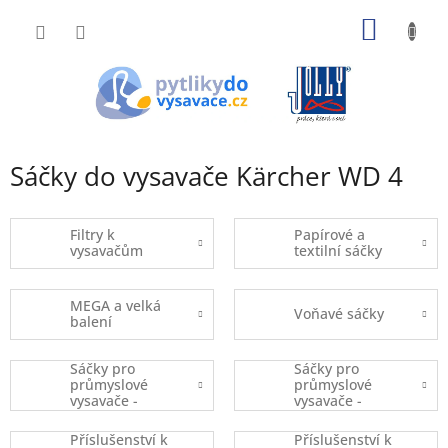
Přejít
NÁKUP
na
obsah
KOŠÍK
Sáčky do vysavače Kärcher WD 4
Filtry k
Papírové a
vysavačům
textilní sáčky
MEGA a velká
Voňavé sáčky
balení
Sáčky pro
Sáčky pro
průmyslové
průmyslové
vysavače -
vysavače -
kusový prodej
balené
Příslušenství k
Příslušenství k