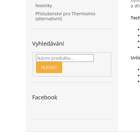
Novinky
a dř
Příslušenství pro Thermomix
Tec
(alternativní)
Vyhledávání
Urč
HLEDAT
Facebook
Z