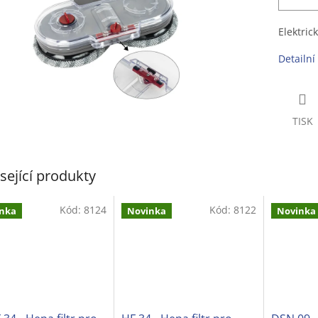
Elektric
Detailní
TISK
sející produkty
Kód:
8124
Kód:
8122
nka
Novinka
Novinka