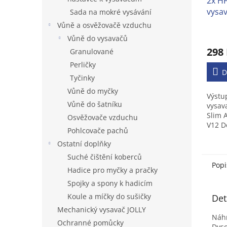
2x HF
vysa
Sada na mokré vysávání
Dete
Vůně a osvěžovačě vzduchu
(omy
Prům
Vůně do vysavačů
hodno
298
Granulované
produ
je
Perličky
4,0
D
Tyčinky
z
Vůně do myčky
5
Výstu
hvězd
Vůně do šatníku
vysav
Slim 
Osvěžovače vzduchu
V12 D
Pohlcovače pachů
DYSON
Ostatní doplňky
Total
Suché čištění koberců
Popi
Hadice pro myčky a pračky
Spojky a spony k hadicím
Koule a míčky do sušičky
Det
Mechanický vysavač JOLLY
Náhr
Ochranné pomůcky
Dyso