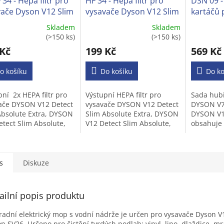
 34 - Hepa filtr pro
HF 34 - Hepa filtr pro
DSN 09 -
vače Dyson V12 Slim
vysavače Dyson V12 Slim
kartáčů 
ct Absolute
Detect Absolute
Dyson V7
Skladem
Skladem
vatelný)
(omyvatelný)
V15, (6v1
ěrné
Průměrné
Průměrné
(>150 ks)
(>150 ks)
cení
hodnocení
hodnocen
 Kč
199 Kč
569 Kč
ktu
produktu
produktu
je
je
o košíku
4,0
Do košíku
5,0
Do ko
z
z
5
5
pní 2x HEPA filtr pro
Výstupní HEPA filtr pro
Sada hubi
iček.
hvězdiček.
hvězdiček
ače DYSON V12 Detect
vysavače DYSON V12 Detect
DYSON V7,
Absolute Extra, DYSON
Slim Absolute Extra, DYSON
DYSON V1
etect Slim Absolute,
V12 Detect Slim Absolute,
obsahuje 
 V12 Detect Slim
DYSON V12 Detect Slim
 Clean
Total Clean
s
Diskuze
ailní popis produktu
adní elektrický mop s vodní nádrže je určen pro vysavače Dyson V
n SV26. Určeno pro čistění tvrdých podlah: vinyl, lino, dlaždice, 