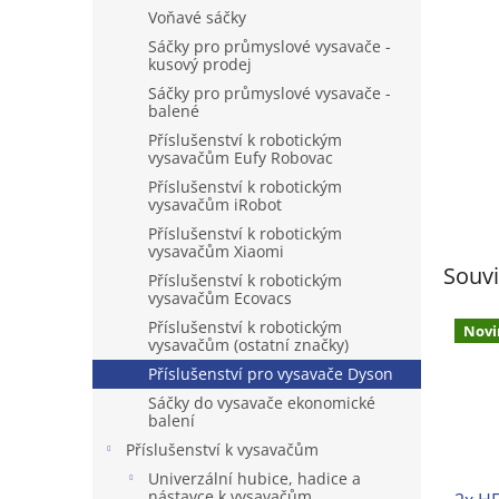
n
Voňavé sáčky
e
Sáčky pro průmyslové vysavače -
l
kusový prodej
Sáčky pro průmyslové vysavače -
balené
Příslušenství k robotickým
vysavačům Eufy Robovac
Příslušenství k robotickým
vysavačům iRobot
Příslušenství k robotickým
vysavačům Xiaomi
Souvi
Příslušenství k robotickým
vysavačům Ecovacs
Příslušenství k robotickým
Novi
vysavačům (ostatní značky)
Příslušenství pro vysavače Dyson
Sáčky do vysavače ekonomické
balení
Příslušenství k vysavačům
Univerzální hubice, hadice a
nástavce k vysavačům