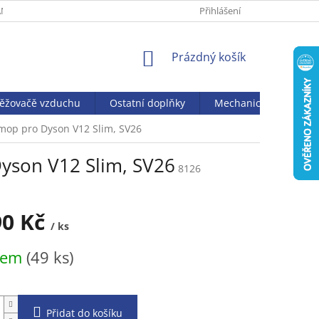
NY OSOBNÍCH ÚDAJŮ
Přihlášení
NÁKUPNÍ
Prázdný košík
KOŠÍK
věžovačě vzduchu
Ostatní doplňky
Mechanický vysavač J
 mop pro Dyson V12 Slim, SV26
Dyson V12 Slim, SV26
8126
90 Kč
/ ks
dem
(49 ks)
Přidat do košíku