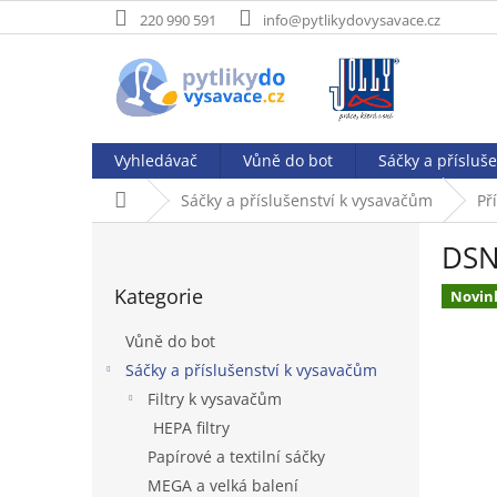
Přejít
220 990 591
info@pytlikydovysavace.cz
na
obsah
Vyhledávač
Vůně do bot
Sáčky a přísluš
Domů
Sáčky a příslušenství k vysavačům
Př
P
DSN
o
Přeskočit
s
Kategorie
kategorie
Novin
t
r
Vůně do bot
a
Sáčky a příslušenství k vysavačům
n
Filtry k vysavačům
n
í
HEPA filtry
p
Papírové a textilní sáčky
a
MEGA a velká balení