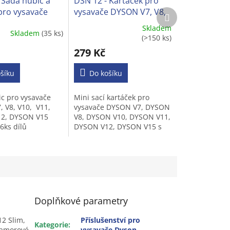
 Sada hubic a
DSN 12 - Kartáček pro
pro vysavače
vysavače DYSON V7, V8,
Další
produkt
, V8, V10, V11,
V10, V11, V12, V15 s
Skladem
Skladem
(35 ks)
)
jemnými štětinkami
Průměrné
(>150 ks)
í
hodnocení
279 Kč
produktu
je
šíku
3,5
Do košíku
z
5
c pro vysavače
Mini sací kartáček pro
.
hvězdiček.
 V8, V10, V11,
vysavače DYSON V7, DYSON
2, DYSON V15
V8, DYSON V10, DYSON V11,
6ks dílů
DYSON V12, DYSON V15 s
ultra jemnými štětinkami
snadno vyčistíte např.
klávesnice, klimatizace a
další...
Doplňkové parametry
12 Slim,
Příslušenství pro
Kategorie
:
mramorové
vysavače Dyson