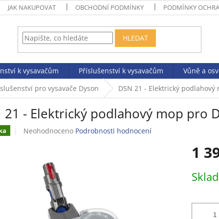
JAK NAKUPOVAT
OBCHODNÍ PODMÍNKY
PODMÍNKY OCHRA
HLEDAT
enství k vysavačům
Příslušenství k vysavačům
Vůně a os
íslušenství pro vysavače Dyson
DSN 21 - Elektrický podlahový
 21 - Elektrický podlahový mop pro 
Průměrné
Neohodnoceno
Podrobnosti hodnocení
ka
hodnocení
1 3
produktu
je
0,0
Měrná
Skla
z
cena:
5
hvězdiček.