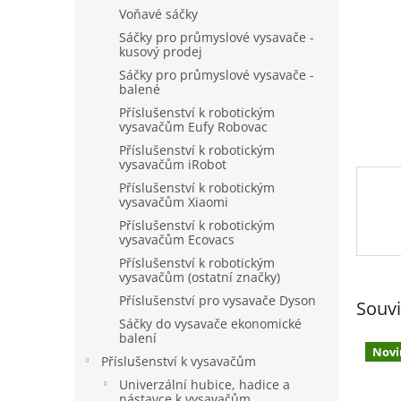
n
Voňavé sáčky
e
Sáčky pro průmyslové vysavače -
l
kusový prodej
Sáčky pro průmyslové vysavače -
balené
Příslušenství k robotickým
vysavačům Eufy Robovac
Příslušenství k robotickým
vysavačům iRobot
Příslušenství k robotickým
vysavačům Xiaomi
Příslušenství k robotickým
vysavačům Ecovacs
Příslušenství k robotickým
vysavačům (ostatní značky)
Příslušenství pro vysavače Dyson
Souvi
Sáčky do vysavače ekonomické
balení
Novi
Příslušenství k vysavačům
Univerzální hubice, hadice a
nástavce k vysavačům