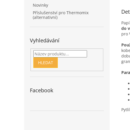
Novinky
Det
Příslušenství pro Thermomix
(alternativní)
Papí
do v
pro 
Vyhledávání
Použ
kobe
dobu
gran
HLEDAT
Para
Facebook
Pytl