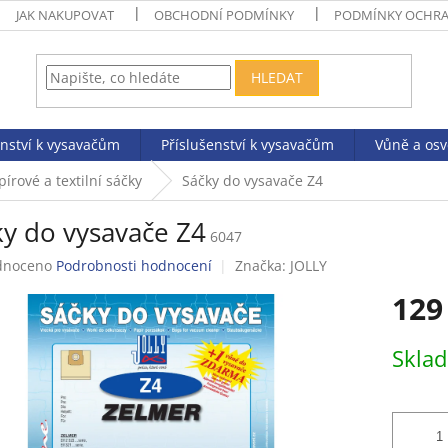
JAK NAKUPOVAT
OBCHODNÍ PODMÍNKY
PODMÍNKY OCHRA
HLEDAT
enství k vysavačům
Příslušenství k vysavačům
Vůně a os
pírové a textilní sáčky
Sáčky do vysavače Z4
ky do vysavače Z4
6047
né
dnoceno
Podrobnosti hodnocení
Značka:
JOLLY
ení
129
tu
Měrná
Skla
cena:
ek.