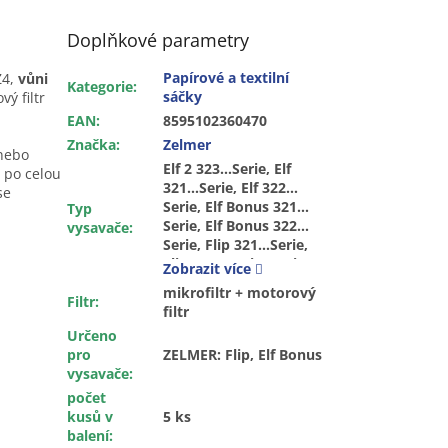
Doplňkové parametry
Papírové a textilní
Z4,
vůni
Kategorie
:
sáčky
vý filtr
EAN
:
8595102360470
Značka
:
Zelmer
 nebo
Elf 2 323…Serie, Elf
 po celou
321…Serie, Elf 322…
se
Serie, Elf Bonus 321…
Typ
Serie, Elf Bonus 322…
vysavače
:
Serie, Flip 321…Serie,
Flip 322…Serie, Furio
Zobrazit více
mikrofiltr + motorový
Filtr
:
filtr
Určeno
pro
ZELMER: Flip, Elf Bonus
vysavače
:
počet
kusů v
5 ks
balení
: