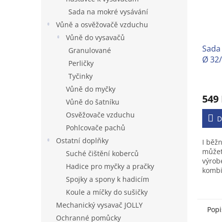
Sada na mokré vysávání
Vůně a osvěžovačě vzduchu
Vůně do vysavačů
Sada
Granulované
Ø 32/
Perličky
běžn
Tyčinky
Prům
Vůně do myčky
hodno
549
produ
Vůně do šatníku
je
Osvěžovače vzduchu
3,2
D
Pohlcovače pachů
z
5
Ostatní doplňky
I běž
hvězd
můžet
Suché čištění koberců
výrob
Hadice pro myčky a pračky
kombi
Spojky a spony k hadicím
suché
rychle
Koule a míčky do sušičky
nápoj
Mechanický vysavač JOLLY
moč...
Popi
Ochranné pomůcky