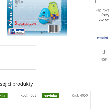
Papírové
papírov
motorový
Detailní
TISK
sející produkty
Kód:
4052
Kód:
4050
nka
Novinka