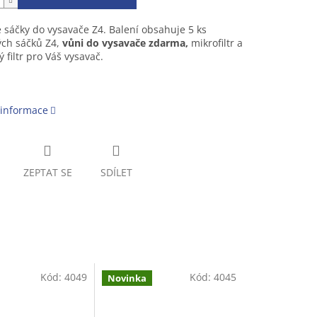
 sáčky do vysavače Z4. Balení obsahuje 5 ks
ých sáčků Z4,
vůni do vysavače zdarma,
mikrofiltr a
 filtr pro Váš vysavač.
 informace
ZEPTAT SE
SDÍLET
Kód:
4049
Kód:
4045
Novinka