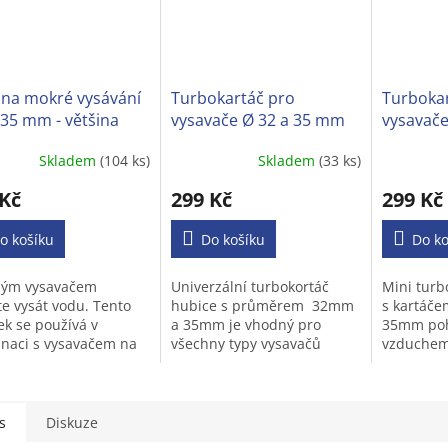
 na mokré vysávání
Turbokartáč pro
Turbokar
35 mm - většina
vysavače Ø 32 a 35 mm
vysavače
ých vysavačů
Skladem
(104 ks)
Skladem
(33 ks)
ěrné
Průměrné
Průměrné
cení
hodnocení
hodnocen
 Kč
299 Kč
299 Kč
ktu
produktu
produktu
je
je
o košíku
3,1
Do košíku
4,3
Do ko
z
z
5
5
ným vysavačem
Univerzální turbokortáč
Mini turb
iček.
hvězdiček.
hvězdiček
e vysát vodu. Tento
hubice s průměrem 32mm
s kartáče
ek se používá v
a 35mm je vhodný pro
35mm po
naci s vysavačem na
všechny typy vysavačů
vzduchem
 vysávání. Dokáže
s kulatou trubkou.
většinu t
 vysát kapaliny (např.
koberce s
e,špinavou vodu a
s
Diskuze