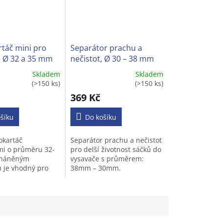
táč mini pro
Separátor prachu a
 Ø 32 a 35 mm
nečistot, Ø 30 – 38 mm
Skladem
Skladem
Průměrné
(>150 ks)
(>150 ks)
í
hodnocení
369 Kč
produktu
je
šíku
3,6
Do košíku
z
5
okartáč
Separátor prachu a nečistot
.
hvězdiček.
mi o průměru 32-
pro delší životnost sáčků do
háněným
vysavače s průměrem:
 je vhodný pro
38mm – 30mm.
ypů vysavačů na
 kulatou trubkou.