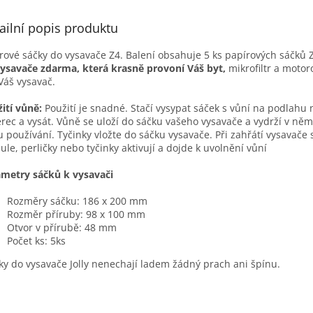
ailní popis produktu
rové sáčky do vysavače Z4. Balení obsahuje 5 ks papírových sáčků 
ysavače zdarma, která krasně provoní Váš byt,
mikrofiltr a motoro
Váš vysavač.
ití vůně:
Použití je snadné. Stačí vysypat sáček s vůní na podlahu
rec a vysát. Vůně se uloží do sáčku vašeho vysavače a vydrží v něm
 používání. Tyčinky vložte do sáčku vysavače. Při zahřátí vysavače 
ule, perličky nebo tyčinky aktivují a dojde k uvolnění vůní
metry sáčků k vysavači
Rozměry sáčku: 186 x 200 mm
Rozměr příruby: 98 x 100 mm
Otvor v přírubě: 48 mm
Počet ks: 5ks
íky do vysavače Jolly nenechají ladem žádný prach ani špínu.