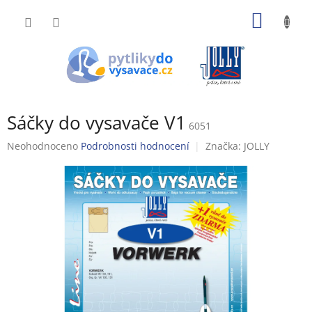
Přejít
NÁKUP
na
obsah
KOŠÍK
Sáčky do vysavače V1
6051
Průměrné
Neohodnoceno
Podrobnosti hodnocení
Značka:
JOLLY
hodnocení
produktu
je
0,0
z
5
hvězdiček.