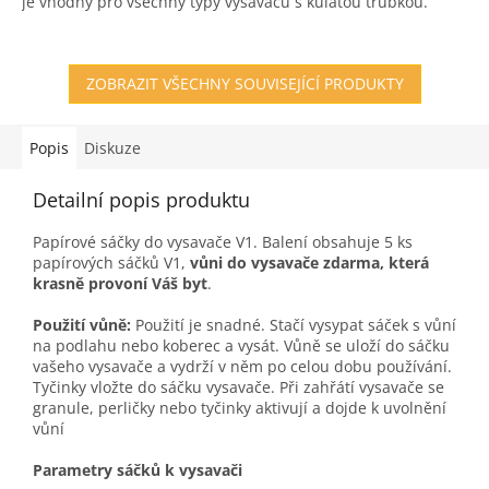
je vhodný pro všechny typy vysavačů s kulatou trubkou.
5
hvězdiček.
ZOBRAZIT VŠECHNY SOUVISEJÍCÍ PRODUKTY
Popis
Diskuze
Detailní popis produktu
Papírové sáčky do vysavače V1. Balení obsahuje 5 ks
papírových sáčků V1,
vůni do vysavače zdarma, která
krasně provoní Váš byt
.
Použití vůně:
Použití je snadné. Stačí vysypat sáček s vůní
na podlahu nebo koberec a vysát. Vůně se uloží do sáčku
vašeho vysavače a vydrží v něm po celou dobu používání.
Tyčinky vložte do sáčku vysavače. Při zahřátí vysavače se
granule, perličky nebo tyčinky aktivují a dojde k uvolnění
vůní
Parametry sáčků k vysavači