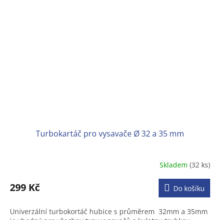
Turbokartáč pro vysavače Ø 32 a 35 mm
Skladem
(32 ks)
Průměrné
hodnocení
produktu
299 Kč
Do košíku
je
3,1
Univerzální turbokortáč hubice s průměrem 32mm a 35mm
z