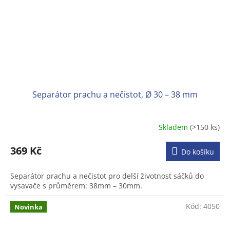
Separátor prachu a nečistot, Ø 30 – 38 mm
Skladem
(>150 ks)
Průměrné
hodnocení
produktu
369 Kč
Do košíku
je
3,6
Separátor prachu a nečistot pro delší životnost sáčků do
z
vysavače s průměrem: 38mm – 30mm.
5
hvězdiček.
Kód:
4050
Novinka