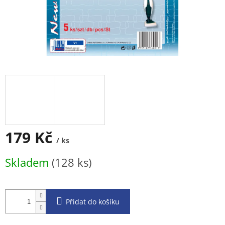
179 Kč
/ ks
Měrná
Skladem
(128 ks)
cena:
Přidat do košíku