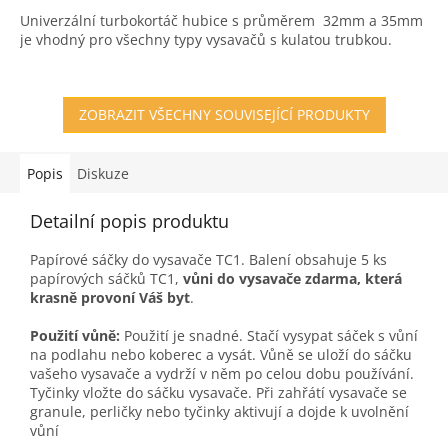
3,1
Univerzální turbokortáč hubice s průměrem 32mm a 35mm
z
je vhodný pro všechny typy vysavačů s kulatou trubkou.
5
hvězdiček.
ZOBRAZIT VŠECHNY SOUVISEJÍCÍ PRODUKTY
Popis
Diskuze
Detailní popis produktu
Papírové sáčky do vysavače TC1. Balení obsahuje 5 ks
papírových sáčků TC1,
vůni do vysavače zdarma, která
krasně provoní Váš byt
.
Použití vůně:
Použití je snadné. Stačí vysypat sáček s vůní
na podlahu nebo koberec a vysát. Vůně se uloží do sáčku
vašeho vysavače a vydrží v něm po celou dobu používání.
Tyčinky vložte do sáčku vysavače. Při zahřátí vysavače se
granule, perličky nebo tyčinky aktivují a dojde k uvolnění
vůní