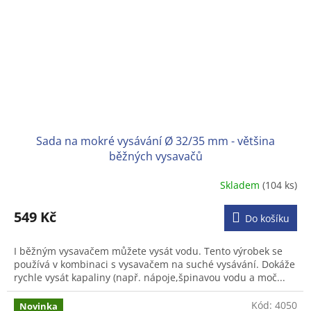
Sada na mokré vysávání Ø 32/35 mm - většina
běžných vysavačů
Skladem
(104 ks)
Průměrné
hodnocení
produktu
549 Kč
Do košíku
je
3,2
I běžným vysavačem můžete vysát vodu. Tento výrobek se
z
používá v kombinaci s vysavačem na suché vysávání. Dokáže
5
rychle vysát kapaliny (např. nápoje,špinavou vodu a moč...
hvězdiček.
Kód:
4050
Novinka