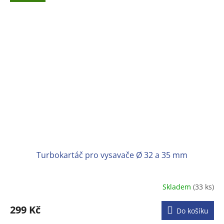
Turbokartáč pro vysavače Ø 32 a 35 mm
Skladem
(33 ks)
Průměrné
hodnocení
produktu
299 Kč
Do košíku
je