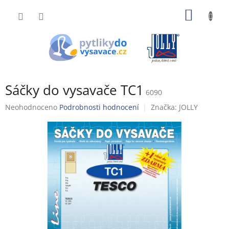
Přejít
NÁKUP
na
obsah
KOŠÍK
Sáčky do vysavače TC1
6090
Průměrné
Neohodnoceno
Podrobnosti hodnocení
Značka:
JOLLY
hodnocení
produktu
je
0,0
z
5
hvězdiček.