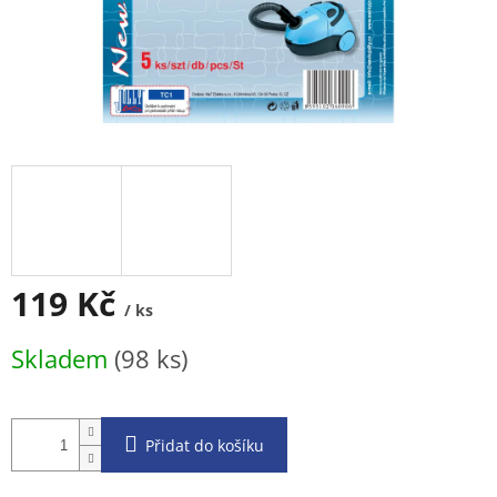
119 Kč
/ ks
Měrná
Skladem
(98 ks)
cena:
Přidat do košíku