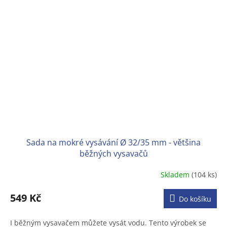
Sada na mokré vysávání Ø 32/35 mm - většina
běžných vysavačů
Skladem
(104 ks)
Průměrné
hodnocení
produktu
549 Kč
Do košíku
je
3,2
I běžným vysavačem můžete vysát vodu. Tento výrobek se
z