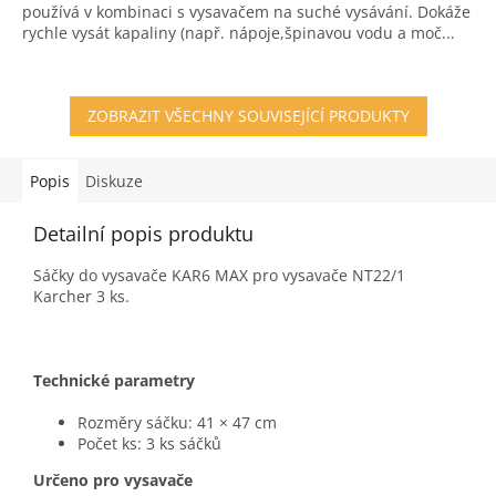
používá v kombinaci s vysavačem na suché vysávání. Dokáže
5
rychle vysát kapaliny (např. nápoje,špinavou vodu a moč...
hvězdiček.
ZOBRAZIT VŠECHNY SOUVISEJÍCÍ PRODUKTY
Popis
Diskuze
Detailní popis produktu
Sáčky do vysavače KAR6 MAX pro vysavače NT22/1
Karcher 3 ks.
Technické parametry
Rozměry sáčku:
41 × 47 cm
Počet ks: 3 ks sáčků
Určeno pro vysavače