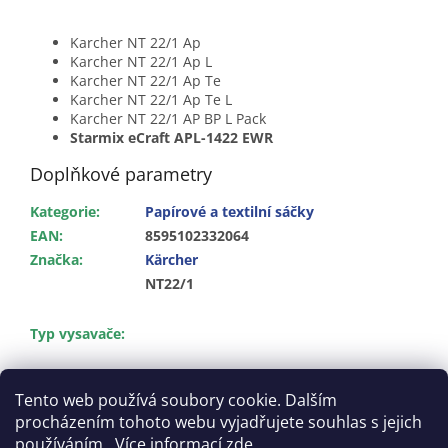
Karcher NT 22/1 Ap
Karcher NT 22/1 Ap L
Karcher NT 22/1 Ap Te
Karcher NT 22/1 Ap Te L
Karcher NT 22/1 AP BP L Pack
Starmix eCraft APL-1422 EWR
Doplňkové parametry
Kategorie
:
Papírové a textilní sáčky
EAN
:
8595102332064
Značka
:
Kärcher
NT22/1
Typ vysavače
:
Zobrazit více
Tento web používá soubory cookie. Dalším
procházením tohoto webu vyjadřujete souhlas s jejich
Z
používáním.. Více informací
zde
.