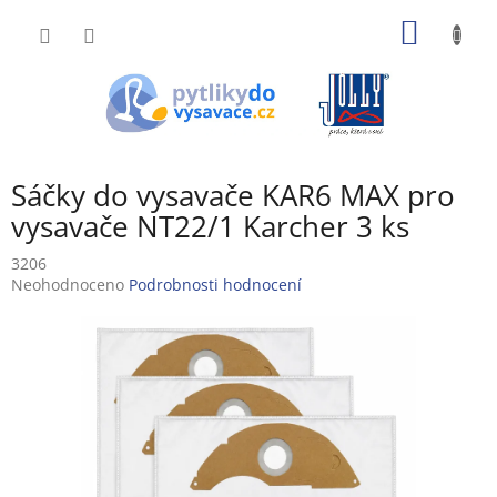
Přejít
NÁKUP
na
obsah
KOŠÍK
Sáčky do vysavače KAR6 MAX pro
vysavače NT22/1 Karcher 3 ks
3206
Průměrné
Neohodnoceno
Podrobnosti hodnocení
hodnocení
produktu
je
0,0
z
5
hvězdiček.