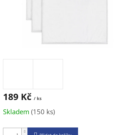
189 Kč
/ ks
Měrná
Skladem
(150 ks)
cena: