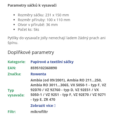
Parametry sáčků k vysavači
Rozměry sáčku: 231 x 150 mm
Rozměr příruby: 100 x 110 mm
Otvor v přírubě: 36 mm
Počet ks: 5ks
Pytlíky do vysavače Jolly nenechají ladem žádný prach ani
špínu.
Doplňkové parametry
Kategorie
:
Papírové a textilní sáčky
EAN
:
8595102360890
Značka
:
Rowenta
Ambia (od 09/2001), Ambia RO 211…250,
Ambia RO 3011…3065, VX 5050-1 - typ F, VZ
92D70 / VZ 92760 - typ D, VZ 92E51 / VX
Typ
5050-1 / VZ 9251 - typ F, VZ 92E70 / VZ 9271
vysavače
:
- typ E, ZR 470
Zobrazit více
Filtr
:
mikrofiltr