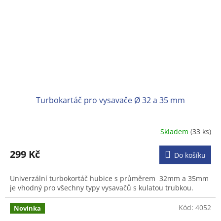
Turbokartáč pro vysavače Ø 32 a 35 mm
Skladem
(33 ks)
Průměrné
hodnocení
produktu
299 Kč
Do košíku
je
3,1
Univerzální turbokortáč hubice s průměrem 32mm a 35mm
z
je vhodný pro všechny typy vysavačů s kulatou trubkou.
5
hvězdiček.
Kód:
4052
Novinka