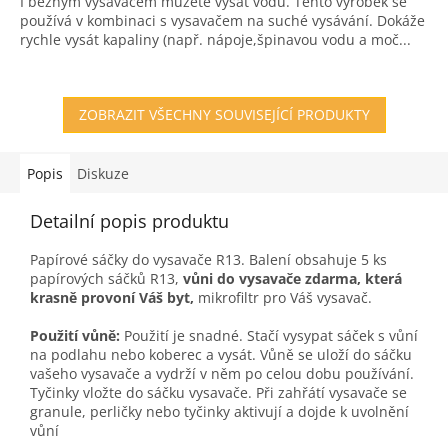
I běžným vysavačem můžete vysát vodu. Tento výrobek se
z
používá v kombinaci s vysavačem na suché vysávání. Dokáže
5
rychle vysát kapaliny (např. nápoje,špinavou vodu a moč...
hvězdiček.
ZOBRAZIT VŠECHNY SOUVISEJÍCÍ PRODUKTY
Popis
Diskuze
Detailní popis produktu
Papírové sáčky do vysavače R13. Balení obsahuje 5 ks
papírových sáčků R13,
vůni do vysavače zdarma, která
krasně provoní Váš byt,
mikrofiltr pro Váš vysavač.
Použití vůně:
Použití je snadné. Stačí vysypat sáček s vůní
na podlahu nebo koberec a vysát. Vůně se uloží do sáčku
vašeho vysavače a vydrží v něm po celou dobu používání.
Tyčinky vložte do sáčku vysavače. Při zahřátí vysavače se
granule, perličky nebo tyčinky aktivují a dojde k uvolnění
vůní