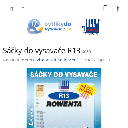
Přejít
NÁKUP
na
obsah
KOŠÍK
Sáčky do vysavače R13
6089
Průměrné
Neohodnoceno
Podrobnosti hodnocení
Značka:
JOLLY
hodnocení
produktu
je
0,0
z
5
hvězdiček.