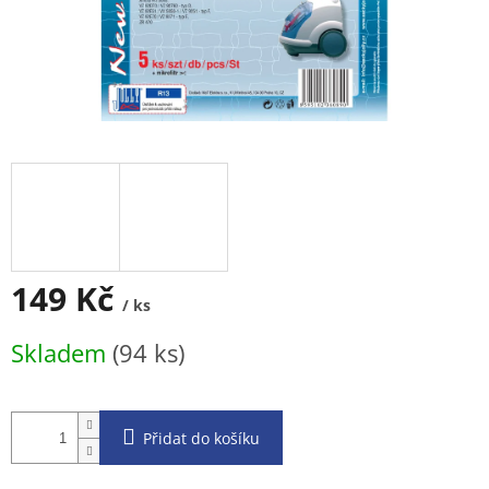
149 Kč
/ ks
Měrná
Skladem
(94 ks)
cena:
Přidat do košíku