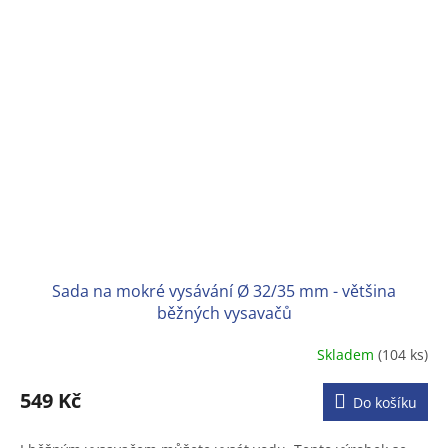
Sada na mokré vysávání Ø 32/35 mm - většina
běžných vysavačů
Skladem
(104 ks)
Průměrné
hodnocení
produktu
549 Kč
Do košíku
je
3,2