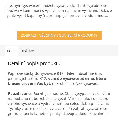
3,2
I běžným vysavačem můžete vysát vodu. Tento výrobek se
z
používá v kombinaci s vysavačem na suché vysávání. Dokáže
5
rychle vysát kapaliny (např. nápoje,špinavou vodu a moč...
hvězdiček.
ZOBRAZIT VŠECHNY SOUVISEJÍCÍ PRODUKTY
Popis
Diskuze
Detailní popis produktu
Papírové sáčky do vysavače R12. Balení obsahuje 6 ks
papírových sáčků R12,
vůni do vysavače zdarma, která
krasně provoní Váš byt,
mikrofiltr pro Váš vysavač.
Použití vůně:
Použití je snadné. Stačí vysypat sáček s vůní
na podlahu nebo koberec a vysát. Vůně se uloží do sáčku
vašeho vysavače a vydrží v něm po celou dobu používání.
Tyčinky vložte do sáčku vysavače. Při zahřátí vysavače se
granule, perličky nebo tyčinky aktivují a dojde k uvolnění