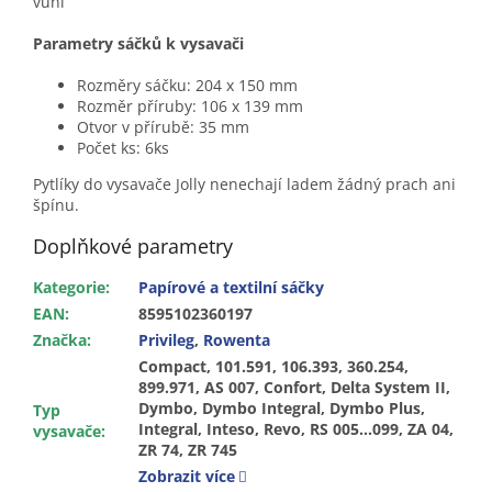
vůní
Parametry sáčků k vysavači
Rozměry sáčku: 204 x 150 mm
Rozměr příruby: 106 x 139 mm
Otvor v přírubě: 35 mm
Počet ks: 6ks
Pytlíky do vysavače Jolly nenechají ladem žádný prach ani
špínu.
Doplňkové parametry
Kategorie
:
Papírové a textilní sáčky
EAN
:
8595102360197
Značka
:
Privileg
,
Rowenta
Compact, 101.591, 106.393, 360.254,
899.971, AS 007, Confort, Delta System II,
Dymbo, Dymbo Integral, Dymbo Plus,
Typ
Integral, Inteso, Revo, RS 005...099, ZA 04,
vysavače
:
ZR 74, ZR 745
Zobrazit více