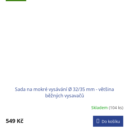
Sada na mokré vysávání Ø 32/35 mm - většina
běžných vysavačů
Skladem
(104 ks)
Průměrné
hodnocení
produktu
549 Kč
Do košíku
je