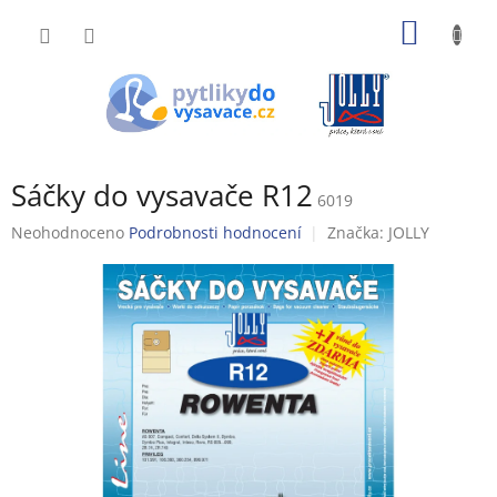
Přejít
NÁKUP
na
obsah
KOŠÍK
Sáčky do vysavače R12
6019
Průměrné
Neohodnoceno
Podrobnosti hodnocení
Značka:
JOLLY
hodnocení
produktu
je
0,0
z
5
hvězdiček.