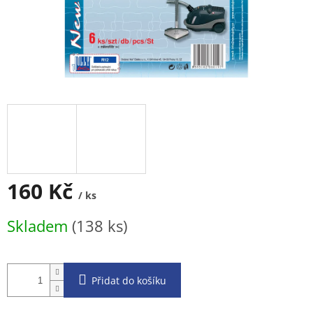
160 Kč
/ ks
Měrná
Skladem
(138 ks)
cena:
Přidat do košíku