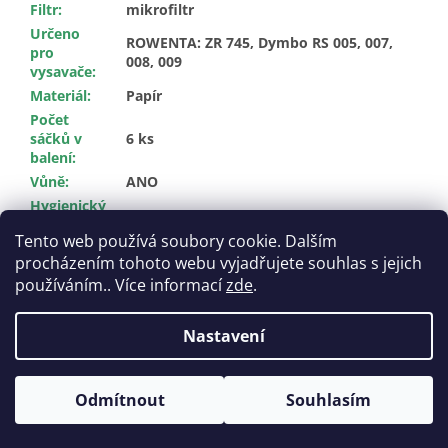
Filtr
:
mikrofiltr
Určeno
ROWENTA: ZR 745, Dymbo RS 005, 007,
pro
008, 009
vysavače
:
Materiál
:
Papír
Počet
sáčků v
6 ks
balení
:
Vůně
:
ANO
Hygienický
ANO
uzávěr
:
Tento web používá soubory cookie. Dalším
procházením tohoto webu vyjadřujete souhlas s jejich
Z
používáním.. Více informací
zde
.
á
Vytvořil Shoptet
p
Nastavení
a
t
Copyright 2026
Pytlikydovysavace.cz
. Všechna práva
í
Odmítnout
Souhlasím
vyhrazena.