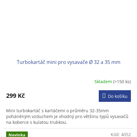
Turbokartáč mini pro vysavače Ø 32 a 35 mm
Skladem
(>150 ks)
Průměrné
hodnocení
produktu
299 Kč
Do košíku
je
4,3
Mini turbokartáč s kartáčemi o průměru 32-35mm
z
poháněným vzduchem je vhodný pro většinu typů vysavačů
5
na koberce s kulatou trubkou.
hvězdiček.
Kód:
4052
Novinka