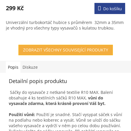
hodnocení
produktu
299 Kč
Do košíku
je
3,1
Univerzální turbokortáč hubice s průměrem 32mm a 35mm
z
je vhodný pro všechny typy vysavačů s kulatou trubkou.
5
hvězdiček.
ZOBRAZIT VŠECHNY SOUVISEJÍCÍ PRODUKTY
Popis
Diskuze
Detailní popis produktu
Sáčky do vysavače z netkané textilie R10 MAX. Balení
obsahuje 4 ks textilních sáčků R10 MAX,
vůni do
vysavače zdarma, která krásně provoní Váš byt.
Použití vůně:
Použití je snadné. Stačí vysypat sáček s vůní
na podlahu nebo koberec a vysát. Vůně se uloží do sáčku
vašeho vysavače a vydrží v něm po celou dobu používání.