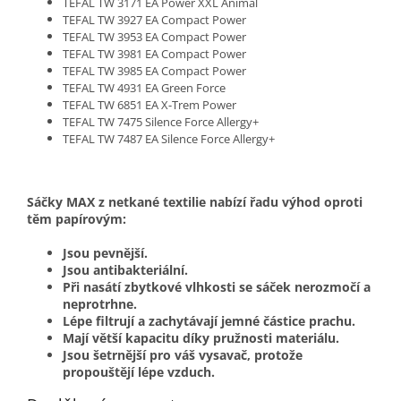
TEFAL TW 3171 EA Power XXL Animal
TEFAL TW 3927 EA Compact Power
TEFAL TW 3953 EA Compact Power
TEFAL TW 3981 EA Compact Power
TEFAL TW 3985 EA Compact Power
TEFAL TW 4931 EA Green Force
TEFAL TW 6851 EA X-Trem Power
TEFAL TW 7475 Silence Force Allergy+
TEFAL TW 7487 EA Silence Force Allergy+
Sáčky MAX z netkané textilie nabízí řadu výhod oproti
těm papírovým:
Jsou pevnější.
Jsou antibakteriální.
Při nasátí zbytkové vlhkosti se sáček nerozmočí a
neprotrhne.
Lépe filtrují a zachytávají jemné částice prachu.
Mají větší kapacitu díky pružnosti materiálu.
Jsou šetrnější pro váš vysavač, protože
propouštějí lépe vzduch.