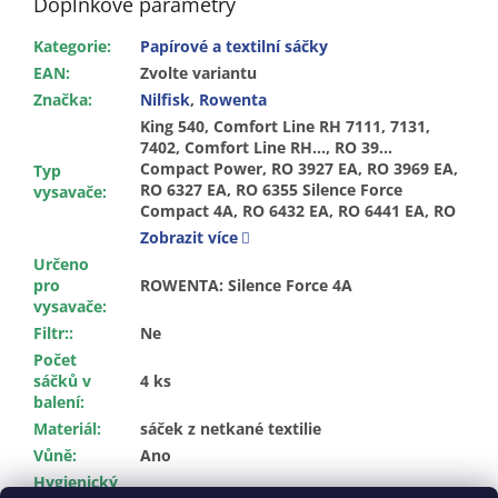
Doplňkové parametry
Kategorie
:
Papírové a textilní sáčky
EAN
:
Zvolte variantu
Značka
:
Nilfisk
,
Rowenta
King 540, Comfort Line RH 7111, 7131,
7402, Comfort Line RH…, RO 39…
Compact Power, RO 3927 EA, RO 3969 EA,
Typ
RO 6327 EA, RO 6355 Silence Force
vysavače
:
Compact 4A, RO 6432 EA, RO 6441 EA, RO
6441 OA, RO 6443 EA, RO 6451 EA, RO
Zobrazit více
6455 EA, RO 6477 EA, RO 6477 OA, RO
Určeno
6831 EA, RO 6886 EA, Silence Force 4A,
pro
ROWENTA: Silence Force 4A
Silence Force Extreme 4A Animal Care RO
vysavače
:
6455 EA, Silence Force Extreme 4A Turbo
Filtr:
:
Ne
Animal Care RO 6477 EA, Silence Force
Extreme Eco 4A Parquet RO 6441 EA, Org.
Počet
Gr. ZR 200540
sáčků v
4 ks
balení
:
Materiál
:
sáček z netkané textilie
Vůně
:
Ano
Hygienický
Ano