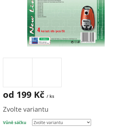
od
199 Kč
/ ks
Měrná
Zvolte variantu
cena:
Vůně sáčku