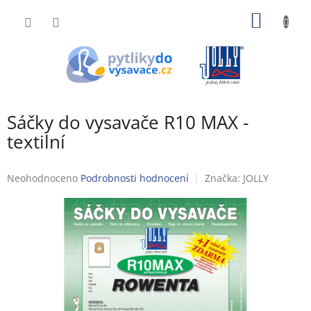
Přejít
NÁKUP
na
obsah
KOŠÍK
Sáčky do vysavače R10 MAX -
textilní
Průměrné
Neohodnoceno
Podrobnosti hodnocení
Značka:
JOLLY
hodnocení
produktu
je
0,0
z
5
hvězdiček.