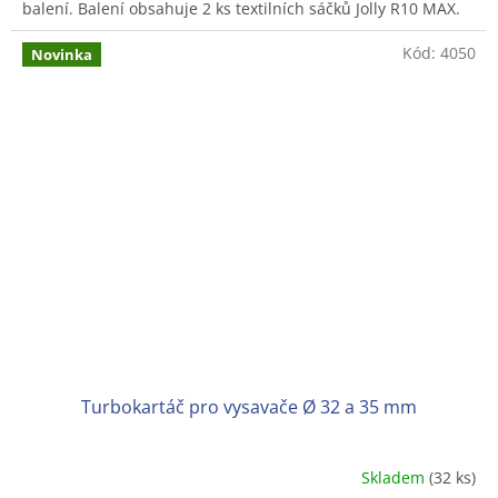
balení. Balení obsahuje 2 ks textilních sáčků Jolly R10 MAX.
Kód:
4050
Novinka
Turbokartáč pro vysavače Ø 32 a 35 mm
Skladem
(32 ks)
Průměrné