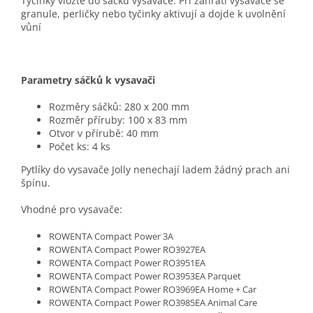
Tyčinky vložte do sáčku vysavače. Při zahřátí vysavače se
granule, perličky nebo tyčinky aktivují a dojde k uvolnění
vůní
Parametry sáčků k vysavači
Rozměry sáčků: 280 x 200 mm
Rozměr příruby: 100 x 83 mm
Otvor v přírubě: 40 mm
Počet ks: 4 ks
Pytlíky do vysavače Jolly nenechají ladem žádný prach ani
špínu.
Vhodné pro vysavače:
ROWENTA Compact Power 3A
ROWENTA Compact Power RO3927EA
ROWENTA Compact Power RO3951EA
ROWENTA Compact Power RO3953EA Parquet
ROWENTA Compact Power RO3969EA Home + Car
ROWENTA Compact Power RO3985EA Animal Care