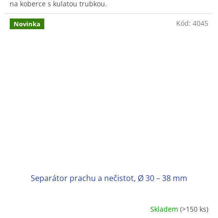
na koberce s kulatou trubkou.
hvězdiček.
Kód:
4045
Novinka
Separátor prachu a nečistot, Ø 30 – 38 mm
Skladem
(>150 ks)
Průměrné