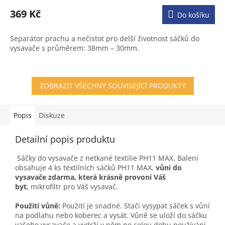
hodnocení
produktu
369 Kč
Do košíku
je
3,6
Separátor prachu a nečistot pro delší životnost sáčků do
z
vysavače s průměrem: 38mm – 30mm.
5
hvězdiček.
ZOBRAZIT VŠECHNY SOUVISEJÍCÍ PRODUKTY
Popis
Diskuze
Detailní popis produktu
Sáčky do vysavače z netkané textilie PH11 MAX. Balení
obsahuje 4 ks textilních sáčků PH11 MAX,
vůni do
vysavače zdarma, která krásně provoní Váš
byt,
mikrofiltr pro Váš vysavač.
Použití vůně:
Použití je snadné. Stačí vysypat sáček s vůní
na podlahu nebo koberec a vysát. Vůně se uloží do sáčku
vašeho vysavače a vydrží v něm po celou dobu používání.