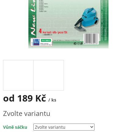
od
189 Kč
/ ks
Měrná
Zvolte variantu
cena:
Vůně sáčku