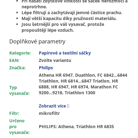
Při nasátí zbytkové vlhkosti se sáček nerozmočí a
neprotrhne.
Lépe filtrují a zachytávají jemné částice prachu.
Mají větší kapacitu díky pružnosti materiálu.
Jsou šetrnější pro váš vysavač, protože
propouštějí lépe vzduch.
Doplňkové parametry
Kategorie
:
Papírové a textilní sáčky
EAN
:
Zvolte variantu
Značka
:
Philips
Athena HR 6947, Duathlon, FC 6842…6844
Triathlon, HR 6814…6847 Triatlon, HR
6888, HR 6947, HR 6974, Marathon FC
Typ
9200…9218, Triathlon 1300
vysavače
:
Zobrazit více
Filtr
:
mikrofiltr
Určeno
pro
PHILIPS: Athena, Triathlon HR 6835
vysavače
: