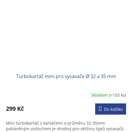
Turbokartáč mini pro vysavače Ø 32 a 35 mm
Skladem
(>150 ks)
Průměrné
hodnocení
produktu
299 Kč
Do košíku
je
4,3
Mini turbokartáč s kartáčemi o průměru 32-35mm
z
poháněným vzduchem je vhodný pro většinu typů vysavačů
5