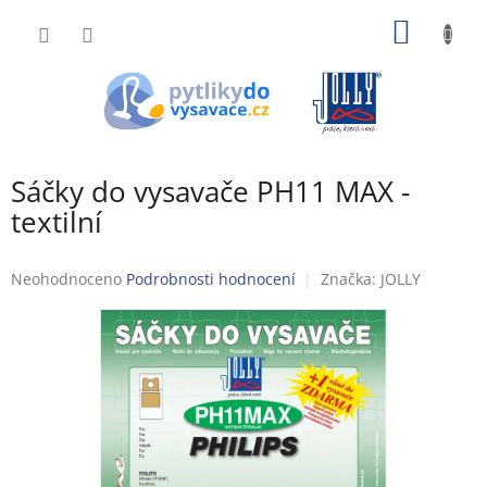
Přejít
NÁKUP
na
obsah
KOŠÍK
Sáčky do vysavače PH11 MAX -
textilní
Průměrné
Neohodnoceno
Podrobnosti hodnocení
Značka:
JOLLY
hodnocení
produktu
je
0,0
z
5
hvězdiček.